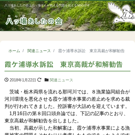
八ッ場あしたの会は八ッ場ダムが抱える問題を伝えるNGOです
Me
ホーム
関連ニュース
霞ケ浦導水訴訟 東京高裁が和解勧告
霞ケ浦導水訴訟 東京高裁が和解勧告
2018年1月22日
関連ニュース
茨城・栃木両県を流れる那珂川では、８漁業協同組合が
河川環境を悪化させる霞ケ浦導水事業の差止めを求める裁
判が行われてきました。控訴審が大詰めを迎えています。
1月16日の第８回口頭弁論では、下記の記事のとおり、
東京高裁が和解勧告を出しました。
当初、高裁が示した和解案は、霞ケ浦導水事業による漁