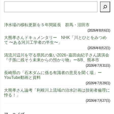
浄水場の移転更新を５年間延長 群馬・沼田市
2026年8月6日
大熊孝さんドキュメンタリー NHK「川とひとをみつめ
て 〜ある河川工学者の半生〜」
2026年8月2日
清流川辺川を守る県民の集い2026−嘉田由紀子さん講演会
『子孫に残そう未来からの預かり物』ー8/8、熊本市
2026年7月31日
長崎県の「石木ダムに係る有識者の意見を聞く場」ー
YouTube動画と資料
2026年7月29日
大熊孝さん論考「利根川上流域の治水計画は技術者倫理に
悖る！」
2026年7月27日