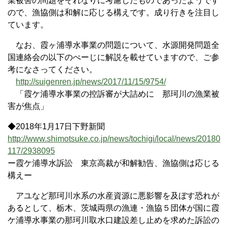
業被害の問題をそれなりに考慮したものであったようです
ので、漁協側は和解に応じる構えです。成り行きを注目し
ています。
なお、霞ヶ浦導水事業の問題について、水源開発問題全
国連絡会の以下のぺーじに解説を載せていますので、ご参
考になさってください。
http://suigenren.jp/news/2017/11/15/9754/
「霞ケ浦導水事業の控訴審が大詰めに 那珂川の漁業被
害が焦点」
◆2018年1月17日下野新聞
http://www.shimotsuke.co.jp/news/tochigi/local/news/20180
117/2938095
ー霞ケ浦導水訴訟 東京高裁が和解勧告、漁協側は応じる
構えー
アユなど那珂川水系の水産資源に悪影響を及ぼす恐れが
あるとして、栃木、茨城両県の漁連・漁協５団体が国に霞
ケ浦導水事業の那珂川取水口建設差し止めを求めた訴訟の