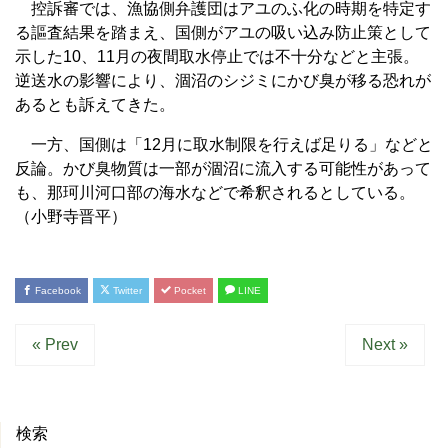
控訴審では、漁協側弁護団はアユのふ化の時期を特定す
る謳査結果を踏まえ、国側がアユの吸い込み防止策として
示した10、11月の夜間取水停止では不十分などと主張。
逆送水の影響により、涸沼のシジミにかび臭が移る恐れが
あるとも訴えてきた。
一方、国側は「12月に取水制限を行えば足りる」などと
反論。かび臭物質は一部が涸沼に流入する可能性があって
も、那珂川河口部の海水などで希釈されるとしている。
（小野寺晋平）
Facebook
Twitter
Pocket
LINE
« Prev
Next »
検索