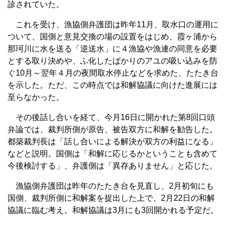
診されていた。
これを受け、漁協側弁護団は昨年11月、取水口の運用に
ついて、国側と意見交換の場の設置をはじめ、霞ヶ浦から
那珂川に水を送る「逆送水」に４漁協や漁連の同意を必要
とする取り決めや、ふ化したばかりのアユの吸い込みを防
ぐ10月～翌年４月の夜間取水停止などを求めた、たたき台
を示した。ただ、この時点では和解協議に向けた進展には
至らなかった。
その後話し合いを経て、今月16日に開かれた第8回口頭
弁論では、裁判所側が原告、被告双方に和解を勧告した。
都築裁判長は「話し合いによる解決が双方の利益になる」
などと説明。国側は「和解に応じるかということも含めて
今後検討する」、弁護側は「異存ありません」と応じた。
漁協側弁護団は昨年のたたき台を見直し、2月初旬にも
国側、裁判所側に和解案を捉出した上で、2月22日の和解
協議に臨む考え。和解協議は3月にも3回開かれる予定だ。