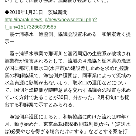
い」として国側が勝訴。漁協側が控訴していた。
◆2018年1月31日 茨城新聞
http://ibarakinews.jp/news/newsdetail.php?
f_jun=15173266009585
ー霞ケ浦導水 漁協側、協議会設置求める 和解案近く提
示ー
霞ヶ浦導水事業で那珂川と涸沼周辺の生態系が破壊され
漁業権が侵害されるとして、流域の４漁協と栃木県の漁連
が国に那珂川取水口(水戸市)の建設差し止めを求めた控訴
審の和解協議で、漁協側弁護団は、同事業によって流域の
水産貞源に影響が出ないよう、取水口の運用などについ
て、国側と漁協側が随時意見を交わす協議会の設置を求め
ていく方針であることが30日、分かった。2月初旬にも捉
出する和解案で示すとみられる。
漁協側弁護団によると、和解協議に向けた流れは昨年7
月、動き始めた。東京高裁(都築政則裁判長)から「(逆送水
は)必要やむを得ざる場合だけにする」などとする案を打