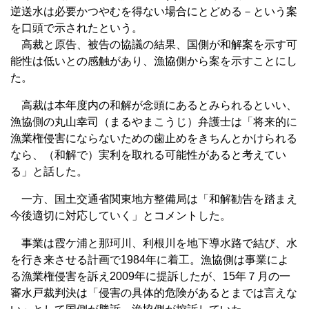
逆送水は必要かつやむを得ない場合にとどめる－という案
を口頭で示されたという。
高裁と原告、被告の協議の結果、国側が和解案を示す可
能性は低いとの感触があり、漁協側から案を示すことにし
た。
高裁は本年度内の和解が念頭にあるとみられるといい、
漁協側の丸山幸司（まるやまこうじ）弁護士は「将来的に
漁業権侵害にならないための歯止めをきちんとかけられる
なら、（和解で）実利を取れる可能性があると考えてい
る」と話した。
一方、国土交通省関東地方整備局は「和解勧告を踏まえ
今後適切に対応していく」とコメントした。
事業は霞ケ浦と那珂川、利根川を地下導水路で結び、水
を行き来させる計画で1984年に着工。漁協側は事業によ
る漁業権侵害を訴え2009年に提訴したが、15年７月の一
審水戸裁判決は「侵害の具体的危険があるとまでは言えな