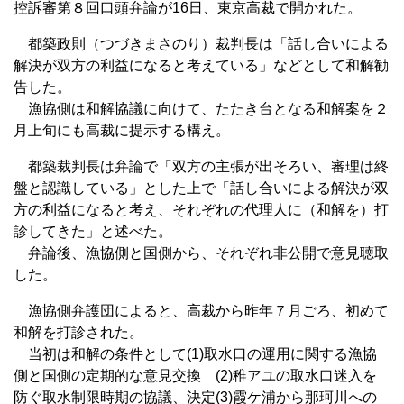
控訴審第８回口頭弁論が16日、東京高裁で開かれた。
都築政則（つづきまさのり）裁判長は「話し合いによる
解決が双方の利益になると考えている」などとして和解勧
告した。
漁協側は和解協議に向けて、たたき台となる和解案を２
月上旬にも高裁に提示する構え。
都築裁判長は弁論で「双方の主張が出そろい、審理は終
盤と認識している」とした上で「話し合いによる解決が双
方の利益になると考え、それぞれの代理人に（和解を）打
診してきた」と述べた。
弁論後、漁協側と国側から、それぞれ非公開で意見聴取
した。
漁協側弁護団によると、高裁から昨年７月ごろ、初めて
和解を打診された。
当初は和解の条件として(1)取水口の運用に関する漁協
側と国側の定期的な意見交換 (2)稚アユの取水口迷入を
防ぐ取水制限時期の協議、決定(3)霞ケ浦から那珂川への