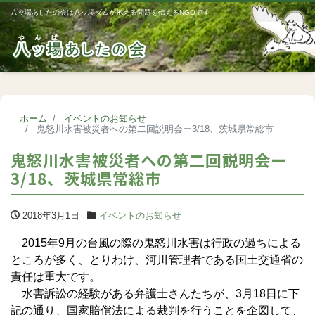
八ッ場あしたの会は八ッ場ダムが抱える問題を伝えるNGOです
Me
ホーム
イベントのお知らせ
鬼怒川水害被災者への第二回説明会ー3/18、茨城県常総市
鬼怒川水害被災者への第二回説明会ー
3/18、茨城県常総市
2018年3月1日
イベントのお知らせ
2015年9月の台風の際の鬼怒川水害は行政の過ちによる
ところが多く、とりわけ、河川管理者である国土交通省の
責任は重大です。
水害訴訟の経験がある弁護士さんたちが、3月18日に下
記の通り、国家賠償法による裁判を行うことを企図して、