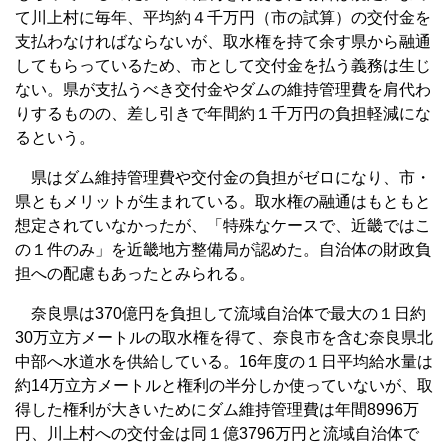
て川上村に毎年、平均約４千万円（市の試算）の交付金を
支払わなければならないが、取水権を持て余す県から融通
してもらっているため、市として交付金を払う義務は生じ
ない。県が支払うべき交付金やダムの維持管理費を肩代わ
りするものの、差し引きで年間約１千万円の負担軽減にな
るという。
県はダム維持管理費や交付金の負担がゼロになり、市・
県ともメリットが生まれている。取水権の融通はもともと
想定されていなかったが、「特殊なケースで、近畿ではこ
の１件のみ」を近畿地方整備局が認めた。自治体の財政負
担への配慮もあったとみられる。
奈良県は370億円を負担して流域自治体で最大の１日約
30万立方メートルの取水権を得て、奈良市を含む奈良県北
中部へ水道水を供給している。16年度の１日平均給水量は
約14万立方メートルと権利の半分しか使っていないが、取
得した権利が大きいためにダム維持管理費は年間8996万
円、川上村への交付金は同１億3796万円と流域自治体で