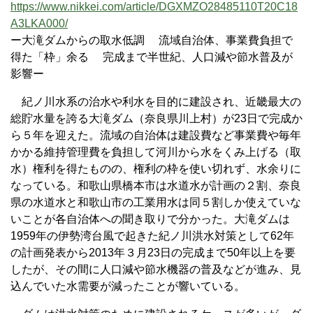
https://www.nikkei.com/article/DGXMZO28485110T20C18
A3LKA000/
ー大滝ダムからの取水低調 流域自治体、事業費負担で
得た「枠」余る 完成まで半世紀、人口減や節水普及が
影響ー
紀ノ川水系の治水や利水を目的に建設され、近畿最大の
総貯水量を誇る大滝ダム（奈良県川上村）が23日で完成か
ら５年を迎えた。流域の自治体は建設費など事業費や毎年
かかる維持管理費を負担して河川から水をくみ上げる（取
水）権利を得たものの、権利の枠を使い切れず、水余りに
なっている。和歌山県橋本市は水道水が計画の２割、奈良
県の水道水と和歌山市の工業用水は同５割しか使えていな
いことが各自治体への聞き取りで分かった。大滝ダムは
1959年の伊勢湾台風で起きた紀ノ川洪水対策として62年
の計画発表から2013年３月23日の完成まで50年以上を要
したが、その間に人口減や節水機器の普及などが進み、見
込んでいた水需要が減ったことが響いている。