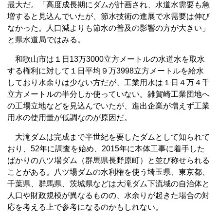
最大だ。「高度成長期にダムが計画され、水道水需要も急
増すると見込んでいたが、節水技術の進展で水需要は伸び
なかった。人口減よりも節水の普及の影響の方が大きい」
と県水道局ではみる。
和歌山市は１日13万3000立方メートルの水道水を取水
する権利に対して１日平均９万3998立方メートルを給水
しており水余りは少ない方だが、工業用水は１日４万４千
立方メートルの半分しか使っていない。雑賀崎工業団地へ
の工場立地などを見込んでいたが、進出企業が増えず工業
用水の使用量が低調なのが原因だ。
大滝ダムは完成まで半世紀を要したダムとして知られて
おり、52年に調査を始め、2015年に本体工事に着手した
ばかりの八ツ場ダム（群馬県長野原町）と並び称せられる
ことがある。八ツ場ダムの水利権を使う埼玉県、東京都、
千葉県、群馬県、茨城県などは大滝ダム下流域の自治体と
人口や財政規模が異なるものの、水余りが起きた場合の対
応を考える上で参考になるのかもしれない。