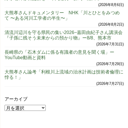
2026年8月6日
大熊孝さんドキュメンタリー NHK「川とひとをみつめ
て 〜ある河川工学者の半生〜」
2026年8月2日
清流川辺川を守る県民の集い2026−嘉田由紀子さん講演会
『子孫に残そう未来からの預かり物』ー8/8、熊本市
2026年7月31日
長崎県の「石木ダムに係る有識者の意見を聞く場」ー
YouTube動画と資料
2026年7月29日
大熊孝さん論考「利根川上流域の治水計画は技術者倫理に
悖る！」
2026年7月27日
アーカイブ