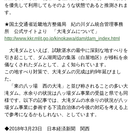
を優先して利用してもそのような状態であると推測されま
す。
★国土交通省近畿地方整備局 紀の川ダム統合管理事務
所 公式サイトより 「大滝ダムについて」
http://www.kkr.mlit.go.jp/kinokawa/dam/dam_index.html
大滝ダムといえば、試験湛水の最中に深刻な地すべりを
引き起こして、ダム湖周辺の集落（白屋地区）が移転を余
儀なくされたダムとして、よく知られています。
この地すべり対策で、大滝ダムの完成は約9年延びまし
た。
「東の八ッ場 西の大滝」と並び称されることの多い大
滝ダム。水余りの状況は八ッ場ダム事業の受益と県でも同
様です。以下の記事では、大滝ダムの水余りの状況が八ッ
場ダム事業に参画する下流自治体の今後の対応を考える上
で参考になるかもしれない、としています。
◆2018年3月23日 日本経済新聞 関西