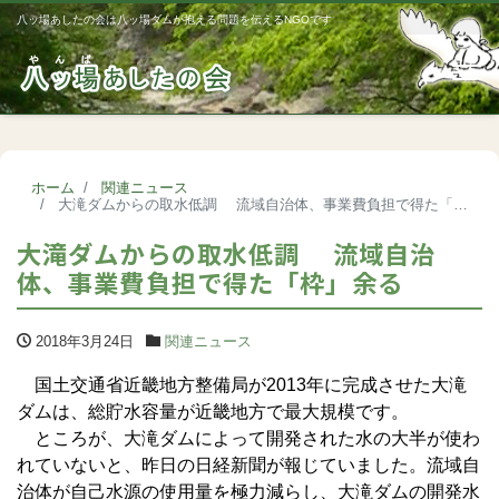
八ッ場あしたの会は八ッ場ダムが抱える問題を伝えるNGOです
Me
ホーム
関連ニュース
大滝ダムからの取水低調 流域自治体、事業費負担で得た「枠」余る
大滝ダムからの取水低調 流域自治
体、事業費負担で得た「枠」余る
2018年3月24日
関連ニュース
国土交通省近畿地方整備局が2013年に完成させた大滝
ダムは、総貯水容量が近畿地方で最大規模です。
ところが、大滝ダムによって開発された水の大半が使わ
れていないと、昨日の日経新聞が報じていました。流域自
治体が自己水源の使用量を極力減らし、大滝ダムの開発水