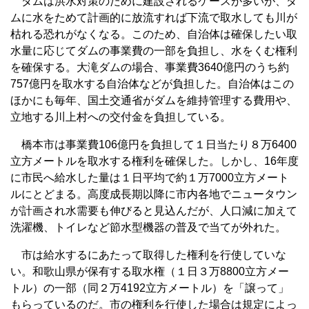
ダムは洪水対策のために建設されるケースが多いが、ダ
ムに水をためて計画的に放流すれば下流で取水しても川が
枯れる恐れがなくなる。このため、自治体は確保したい取
水量に応じてダムの事業費の一部を負担し、水をくむ権利
を確保する。大滝ダムの場合、事業費3640億円のうち約
757億円を取水する自治体などが負担した。自治体はこの
ほかにも毎年、国土交通省がダムを維持管理する費用や、
立地する川上村への交付金を負担している。
橋本市は事業費106億円を負担して１日当たり８万6400
立方メートルを取水する権利を確保した。しかし、16年度
に市民へ給水した量は１日平均で約１万7000立方メート
ルにとどまる。高度成長期以降に市内各地でニュータウン
が計画され水需要も伸びると見込んだが、人口減に加えて
洗濯機、トイレなど節水型機器の普及で当てが外れた。
市は給水するにあたって取得した権利を行使していな
い。和歌山県が保有する取水権（１日３万8800立方メー
トル）の一部（同２万4192立方メートル）を「譲って」
もらっているのだ。市の権利を行使した場合は規定によっ