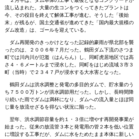
２月半ば、ダム本体の工事で最後となるコンクリートが
流し込まれた。大量の生コンをつくってきたプラントは
今、その役目を終えて解体工事が進む。そうした「後始
末」が残るが、国土交通省が進めてきた「国内最大規模の
ダム改造」は、ゴールを迎えている。
ダム再開発のきっかけとなった記録的豪雨が県北部を襲
ったのは、２００６年７月だった。鶴田ダム下流のさつま
町では川内川が氾濫（はんらん）し、同町虎居地区では高
さ４・６メートルまで浸水した。同町をはじめ流域３市３
町（当時）で２３４７戸が浸水する大水害となった。
鶴田ダムは洪水調整と発電の多目的ダムで、貯水量のう
ち７５００万トンが洪水調節用だった。しかし、長時間降
り続いた雨でダムは満杯になり、ダムへの流入量とほぼ同
じ量を放流せざるを得ない状況に陥った。
翌年、洪水調節容量を約１・３倍に増やす再開発事業が
始まった。従来の放流管３本と発電用の管２本を低い位置
に増設する工事だが、ダムに水をためたまま本体に新しい