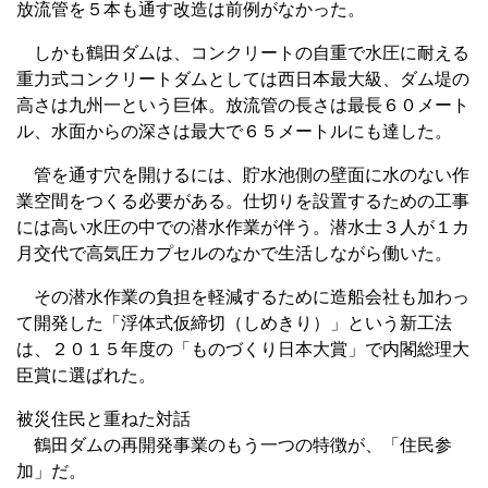
放流管を５本も通す改造は前例がなかった。
しかも鶴田ダムは、コンクリートの自重で水圧に耐える
重力式コンクリートダムとしては西日本最大級、ダム堤の
高さは九州一という巨体。放流管の長さは最長６０メート
ル、水面からの深さは最大で６５メートルにも達した。
管を通す穴を開けるには、貯水池側の壁面に水のない作
業空間をつくる必要がある。仕切りを設置するための工事
には高い水圧の中での潜水作業が伴う。潜水士３人が１カ
月交代で高気圧カプセルのなかで生活しながら働いた。
その潜水作業の負担を軽減するために造船会社も加わっ
て開発した「浮体式仮締切（しめきり）」という新工法
は、２０１５年度の「ものづくり日本大賞」で内閣総理大
臣賞に選ばれた。
被災住民と重ねた対話
鶴田ダムの再開発事業のもう一つの特徴が、「住民参
加」だ。