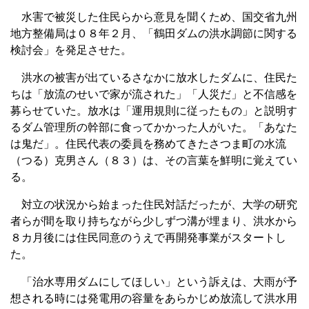
水害で被災した住民らから意見を聞くため、国交省九州
地方整備局は０８年２月、「鶴田ダムの洪水調節に関する
検討会」を発足させた。
洪水の被害が出ているさなかに放水したダムに、住民た
ちは「放流のせいで家が流された」「人災だ」と不信感を
募らせていた。放水は「運用規則に従ったもの」と説明す
るダム管理所の幹部に食ってかかった人がいた。「あなた
は鬼だ」。住民代表の委員を務めてきたさつま町の水流
（つる）克男さん（８３）は、その言葉を鮮明に覚えてい
る。
対立の状況から始まった住民対話だったが、大学の研究
者らが間を取り持ちながら少しずつ溝が埋まり、洪水から
８カ月後には住民同意のうえで再開発事業がスタートし
た。
「治水専用ダムにしてほしい」という訴えは、大雨が予
想される時には発電用の容量をあらかじめ放流して洪水用