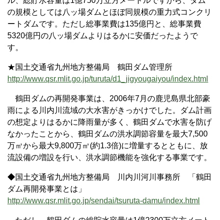
ル、総貯水容量は1億750万立方メートルですから、ダム
の規模としては八ッ場ダムとほぼ同規模の重力式コンクリ
ートダムです。ただし総事業費は135億円と、総事業費
5320億円の八ッ場ダムよりはるかに安価だったようで
す。
★国土交通省九州地方整備局 鶴田ダム管理所
http://www.qsr.mlit.go.jp/turuta/d1_jigyougaiyou/index.html
鶴田ダムの再開発事業は、2006年7月の鹿児島県北部豪
雨による川内川流域の大水害がきっかけでした。ダム計画
の想定よりはるかに降雨量が多く、鶴田ダムで水害を防げ
なかったことから、鶴田ダムの洪水調節容量を最大7,500
万㎥から最大9,800万㎥(約1.3倍)に増量するとともに、放
流設備の増設を行い、洪水調節機能を強化する事業です。
◆国土交通省九州地方整備局 川内川河川事務所 「鶴田
ダム再開発事業とは」
http://www.qsr.mlit.go.jp/sendai/tsuruta-damu/index.html