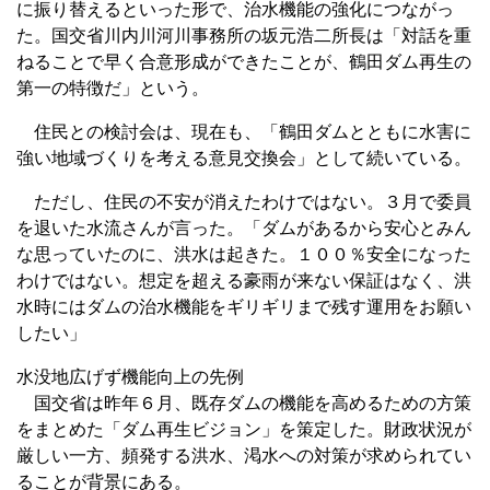
に振り替えるといった形で、治水機能の強化につながっ
た。国交省川内川河川事務所の坂元浩二所長は「対話を重
ねることで早く合意形成ができたことが、鶴田ダム再生の
第一の特徴だ」という。
住民との検討会は、現在も、「鶴田ダムとともに水害に
強い地域づくりを考える意見交換会」として続いている。
ただし、住民の不安が消えたわけではない。３月で委員
を退いた水流さんが言った。「ダムがあるから安心とみん
な思っていたのに、洪水は起きた。１００％安全になった
わけではない。想定を超える豪雨が来ない保証はなく、洪
水時にはダムの治水機能をギリギリまで残す運用をお願い
したい」
水没地広げず機能向上の先例
国交省は昨年６月、既存ダムの機能を高めるための方策
をまとめた「ダム再生ビジョン」を策定した。財政状況が
厳しい一方、頻発する洪水、渇水への対策が求められてい
ることが背景にある。