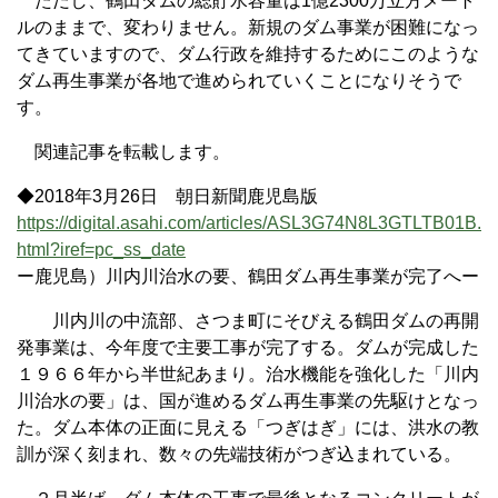
ただし、鶴田ダムの総貯水容量は1億2300万立方メート
ルのままで、変わりません。新規のダム事業が困難になっ
てきていますので、ダム行政を維持するためにこのような
ダム再生事業が各地で進められていくことになりそうで
す。
関連記事を転載します。
◆2018年3月26日 朝日新聞鹿児島版
https://digital.asahi.com/articles/ASL3G74N8L3GTLTB01B.
html?iref=pc_ss_date
ー鹿児島）川内川治水の要、鶴田ダム再生事業が完了へー
川内川の中流部、さつま町にそびえる鶴田ダムの再開
発事業は、今年度で主要工事が完了する。ダムが完成した
１９６６年から半世紀あまり。治水機能を強化した「川内
川治水の要」は、国が進めるダム再生事業の先駆けとなっ
た。ダム本体の正面に見える「つぎはぎ」には、洪水の教
訓が深く刻まれ、数々の先端技術がつぎ込まれている。