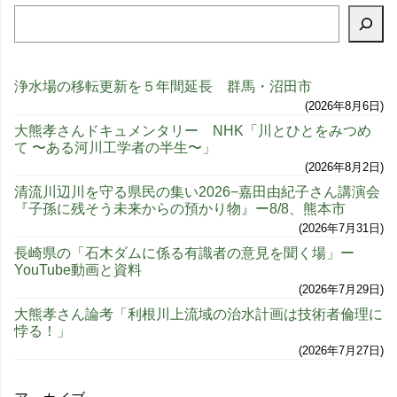
浄水場の移転更新を５年間延長 群馬・沼田市
2026年8月6日
大熊孝さんドキュメンタリー NHK「川とひとをみつめ
て 〜ある河川工学者の半生〜」
2026年8月2日
清流川辺川を守る県民の集い2026−嘉田由紀子さん講演会
『子孫に残そう未来からの預かり物』ー8/8、熊本市
2026年7月31日
長崎県の「石木ダムに係る有識者の意見を聞く場」ー
YouTube動画と資料
2026年7月29日
大熊孝さん論考「利根川上流域の治水計画は技術者倫理に
悖る！」
2026年7月27日