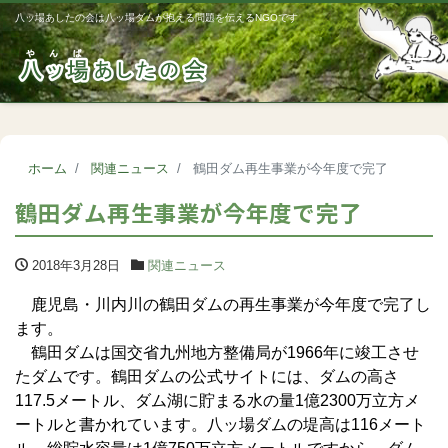
八ッ場あしたの会は八ッ場ダムが抱える問題を伝えるNGOです
Me
ホーム
関連ニュース
鶴田ダム再生事業が今年度で完了
鶴田ダム再生事業が今年度で完了
2018年3月28日
関連ニュース
鹿児島・川内川の鶴田ダムの再生事業が今年度で完了し
ます。
鶴田ダムは国交省九州地方整備局が1966年に竣工させ
たダムです。鶴田ダムの公式サイトには、ダムの高さ
117.5メートル、ダム湖に貯まる水の量1億2300万立方メ
ートルと書かれています。八ッ場ダムの堤高は116メート