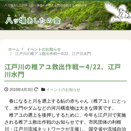
八ッ場あしたの会は八ッ場ダムが抱える問題を伝えるNGOです
Me
ホーム
イベントのお知らせ
江戸川の稚アユ救出作戦ー4/22、江戸川水門
江戸川の稚アユ救出作戦ー4/22、江戸
川水門
2018年4月3日
イベントのお知らせ
春になると川を遡上する鮎の赤ちゃん（稚アユ）にとっ
て、水門やダムなどの河川構造物は大きな障害です。
稚アユの遡上を後押しするために、今年も江戸川で実施
される稚アユ救出作戦のお知らせです。市民団体の利根
川・江戸川流域ネットワークが主催し、国交省や流域自治