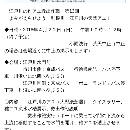
江戸川の稚アユ救出作戦 第13回
よみがえらせよう、利根川・江戸川の天然アユ！
◆日時：2018年４月２２日（日） 午前１０時～１２時
（終了予定）
小雨決行、荒天中止（中止
の場合は会場近くに中止の掲示をします）
◆会場：江戸川水門前
市川市側：京成バス 「行徳橋南詰」バス停下
車 川沿いに北西へ徒歩５分
江戸川区側：京成バス 「ポニーランド」バス停
下車 川沿いに南へ徒歩５分
〇内容 江戸川のアユ（大型紙芝居）、クイズラリー、
稚アユ流水水槽展示、救出作戦説明
救出作戦実行（ポートに乗って水門の下流から
上流に移動することで水門を開け、稚アユを遡上させま
す）