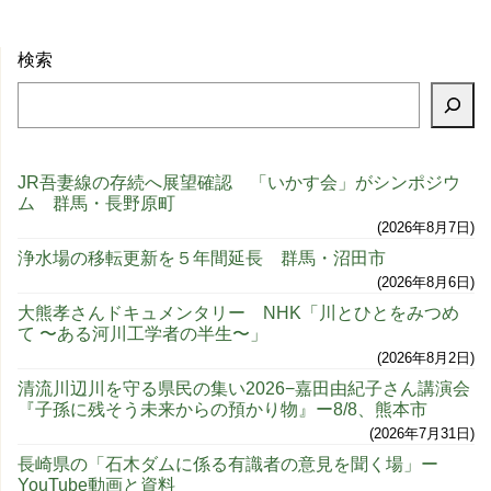
検索
JR吾妻線の存続へ展望確認 「いかす会」がシンポジウ
ム 群馬・長野原町
2026年8月7日
浄水場の移転更新を５年間延長 群馬・沼田市
2026年8月6日
大熊孝さんドキュメンタリー NHK「川とひとをみつめ
て 〜ある河川工学者の半生〜」
2026年8月2日
清流川辺川を守る県民の集い2026−嘉田由紀子さん講演会
『子孫に残そう未来からの預かり物』ー8/8、熊本市
2026年7月31日
長崎県の「石木ダムに係る有識者の意見を聞く場」ー
YouTube動画と資料