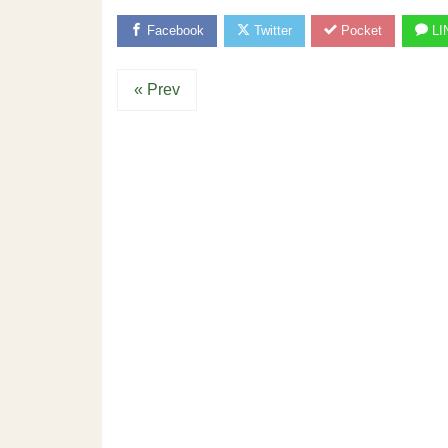
Facebook
Twitter
Pocket
LI
« Prev