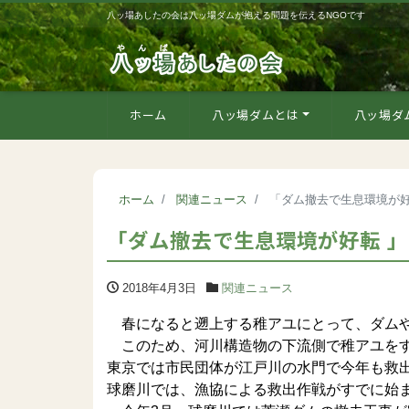
八ッ場あしたの会は八ッ場ダムが抱える問題を伝えるNGOです
ホーム
八ッ場ダムとは
八ッ場ダ
ホーム
関連ニュース
「ダム撤去で生息環境が好
「ダム撤去で生息環境が好転 
2018年4月3日
関連ニュース
春になると遡上する稚アユにとって、ダムや
このため、河川構造物の下流側で稚アユをす
東京では市民団体が江戸川の水門で今年も救
球磨川では、漁協による救出作戦がすでに始