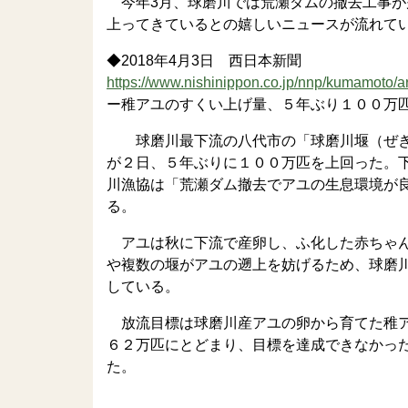
今年3月、球磨川では荒瀬ダムの撤去工事が
上ってきているとの嬉しいニュースが流れて
◆2018年4月3日 西日本新聞
https://www.nishinippon.co.jp/nnp/kumamoto/ar
ー稚アユのすくい上げ量、５年ぶり１００万匹
球磨川最下流の八代市の「球磨川堰（ぜき
が２日、５年ぶりに１００万匹を上回った。
川漁協は「荒瀬ダム撤去でアユの生息環境が
る。
アユは秋に下流で産卵し、ふ化した赤ちゃん
や複数の堰がアユの遡上を妨げるため、球磨
している。
放流目標は球磨川産アユの卵から育てた稚ア
６２万匹にとどまり、目標を達成できなかっ
た。