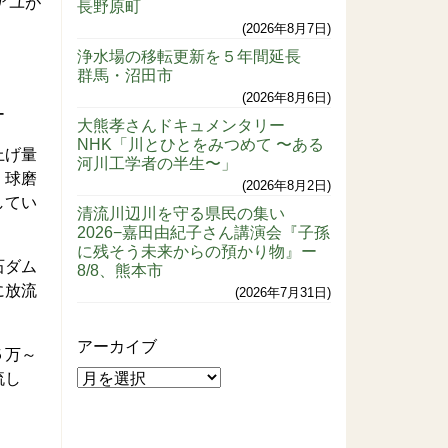
アユが
長野原町
2026年8月7日
浄水場の移転更新を５年間延長
群馬・沼田市
2026年8月6日
ー
大熊孝さんドキュメンタリー
NHK「川とひとをみつめて 〜ある
上げ量
河川工学者の半生〜」
、球磨
2026年8月2日
してい
清流川辺川を守る県民の集い
2026−嘉田由紀子さん講演会『子孫
に残そう未来からの預かり物』ー
石ダム
8/8、熊本市
に放流
2026年7月31日
アーカイブ
５万～
流し