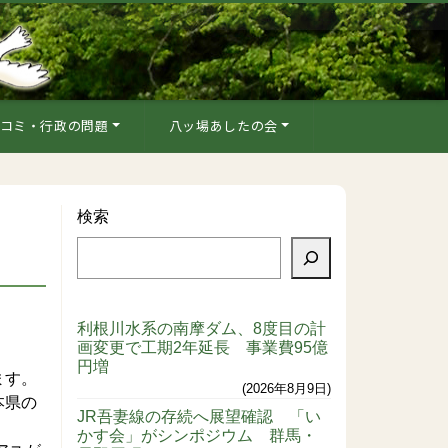
コミ・行政の問題
八ッ場あしたの会
検索
利根川水系の南摩ダム、8度目の計
画変更で工期2年延長 事業費95億
円増
ます。
2026年8月9日
本県の
JR吾妻線の存続へ展望確認 「い
かす会」がシンポジウム 群馬・