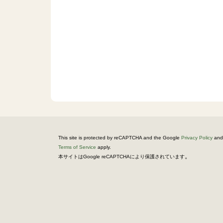
This site is protected by reCAPTCHA and the Google
Privacy Policy
and
Terms of Service
apply.
。
本サイトはGoogle reCAPTCHAにより保護されています