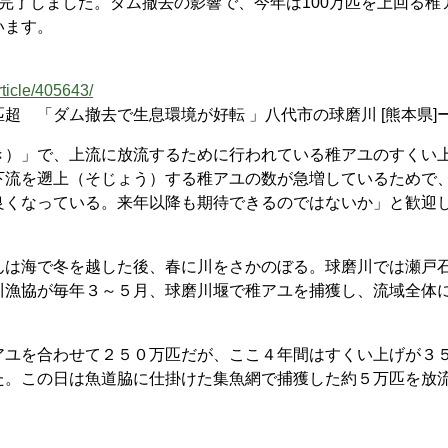
完了しました。ダム撤去の影響で、今年は100万匹を上回る稚
います。
ticle/405643/
超 「ダム撤去で生息環境が好転 」八代市の球磨川 [熊本県]
）」で、上流に放流するために行われている稚アユのすくい
下流を遡上（そじょう）する稚アユの数が急増しているためで
良くなっている。来年以降も期待できるのではないか」と歓迎
は海で冬を越した後、春に川をさかのぼる。球磨川では瀬戸
川漁協が毎年３～５月、球磨川堰で稚アユを捕獲し、流域全体
ユを合わせて２５０万匹だが、ここ４年間はすくい上げが３
た。この日は魚道脇に仕掛けた集魚網で捕獲した約５万匹を放