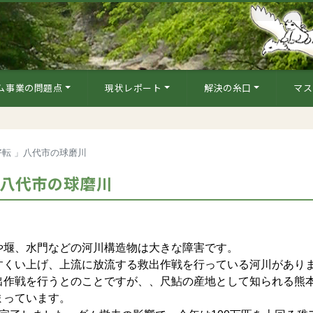
ム事業の問題点
現状レポート
解決の糸口
マス
転 」八代市の球磨川
」八代市の球磨川
堰、水門などの河川構造物は大きな障害です。
くい上げ、上流に放流する救出作戦を行っている河川があり
出作戦を行うとのことですが、、尺鮎の産地として知られる熊
まっています。