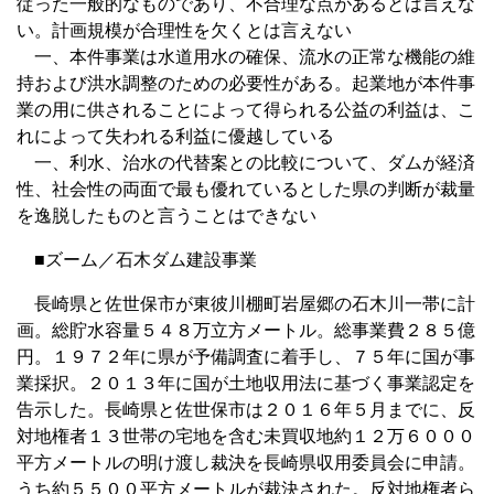
従った一般的なものであり、不合理な点があるとは言えな
い。計画規模が合理性を欠くとは言えない
一、本件事業は水道用水の確保、流水の正常な機能の維
持および洪水調整のための必要性がある。起業地が本件事
業の用に供されることによって得られる公益の利益は、こ
れによって失われる利益に優越している
一、利水、治水の代替案との比較について、ダムが経済
性、社会性の両面で最も優れているとした県の判断が裁量
を逸脱したものと言うことはできない
■ズーム／石木ダム建設事業
長崎県と佐世保市が東彼川棚町岩屋郷の石木川一帯に計
画。総貯水容量５４８万立方メートル。総事業費２８５億
円。１９７２年に県が予備調査に着手し、７５年に国が事
業採択。２０１３年に国が土地収用法に基づく事業認定を
告示した。長崎県と佐世保市は２０１６年５月までに、反
対地権者１３世帯の宅地を含む未買収地約１２万６０００
平方メートルの明け渡し裁決を長崎県収用委員会に申請。
うち約５５００平方メートルが裁決された。反対地権者ら