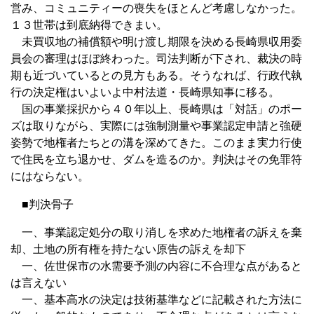
営み、コミュニティーの喪失をほとんど考慮しなかった。
１３世帯は到底納得できまい。
未買収地の補償額や明け渡し期限を決める長崎県収用委
員会の審理はほぼ終わった。司法判断が下され、裁決の時
期も近づいているとの見方もある。そうなれば、行政代執
行の決定権はいよいよ中村法道・長崎県知事に移る。
国の事業採択から４０年以上、長崎県は「対話」のポー
ズは取りながら、実際には強制測量や事業認定申請と強硬
姿勢で地権者たちとの溝を深めてきた。このまま実力行使
で住民を立ち退かせ、ダムを造るのか。判決はその免罪符
にはならない。
■判決骨子
一、事業認定処分の取り消しを求めた地権者の訴えを棄
却、土地の所有権を持たない原告の訴えを却下
一、佐世保市の水需要予測の内容に不合理な点があると
は言えない
一、基本高水の決定は技術基準などに記載された方法に