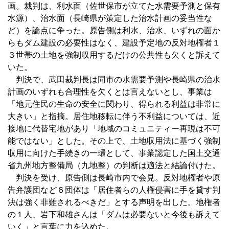
画。裁判は、利水面（佐世保市が立てた水需要予測と保有
水源）、治水面（長崎県が策定した治水計画の妥当性な
ど）を論点に争った。原告側は利水、治水、いずれの面か
らもダム建設の必要性はなく、建設予定地の反対地権者１
３世帯の土地を強制収用するだけの公共性も欠くと訴えて
いた。
判決で、武田裁判長は同市の水需要予測や長崎県の治水
計画のいずれも合理性を欠くとは言えないとし、事業は
「地元住民の生命の安全に関わり、得られる利益は非常に
大きい」と指摘。居住地移転に伴う不利益については、近
接地に代替宅地があり「地域のコミュニティー再現は不可
能ではない」とした。その上で、土地収用法に基づく強制
収用に向けた手続きの一環として、事業認定した国土交通
省九州地方整備局（九地整）の判断は適法と結論付けた。
判決を受け、原告側は長崎市内で会見。反対地権者や原
告弁護団など６団体は「居住者らの人権侵害に手を貸す判
決は強く非難されるべきだ」とする声明を出した。地権者
の１人、岩下和雄さんは「ダムは必要ないと今後も訴えて
いく」と言葉に力を込めた。