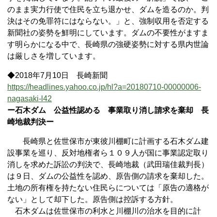
のまま実力行使で住民を立ち退かせ、ダムを造るのか。判
決はその免罪符にはならない。」と、強制収用を否定する
新聞社の姿勢を鮮明にしています。ダムの不要性がますま
す明らかになる中で、長崎県の強硬姿勢に対する県内世論
は厳しさを増しています。
◆2018年7月10日 長崎新聞
https://headlines.yahoo.co.jp/hl?a=20180710-00000006-
nagasaki-l42
ー石木ダム 公益性認める 事業取り消し請求を棄却 長
崎地裁判決ー
長崎県と佐世保市が東彼川棚町に計画する石木ダム建
設事業を巡り、反対地権者ら１０９人が国に事業認定取り
消しを求めた訴訟の判決で、長崎地裁（武田瑞佳裁判長）
は９日、ダムの公益性を認め、原告側の請求を棄却した。
土地の所有権を持たない住民らについては「原告の適格が
ない」として却下した。原告側は控訴する方針。
石木ダムは佐世保市の利水と川棚川の治水を目的に計