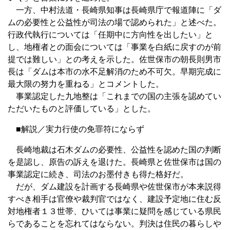
一方、中村法道・長崎県知事は長崎県庁で報道陣に「ダ
ムの必要性と公益性が司法の場で認められた」と述べた。
行政代執行については「任期中に方向性を出したい」と
し、地権者との面会については「事業を白紙に戻すのが前
提では難しい」との考えを示した。佐世保市の朝長則男市
長は「ダムは本市の水不足解消のため不可欠。早期完成に
最大限の努力を重ねる」とコメントした。
事業認定した九地整は「これまでの国の主張を認めてい
ただいたものと評価している」とした。
■解説／実力行使の免罪符にならず
長崎地裁は石木ダムの必要性、公益性を認めた国の判断
を是認し、原告の訴えを退けた。長崎県と佐世保市は国の
事業認定に続き、司法のお墨付きも得た格好だ。
だが、ダム建設を計画する長崎県や佐世保市が本来説得
すべき相手は官僚や裁判官ではなく、建設予定地に住む反
対地権者１３世帯、ひいては事業に疑問を感じている県民
らであることを忘れてはならない。判決は住民の暮らしや