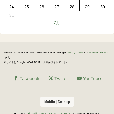
24
25
26
27
28
29
30
31
« 7月
This site is protected by reCAPTCHA and the Google
Privacy Policy
and
Terms of Service
apply.
。
本サイトはGoogle reCAPTCHAにより保護されています
Facebook
Twitter
YouTube
Mobile
|
Desktop