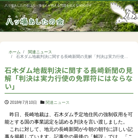
八ッ場あしたの会は八ッ場ダムが抱える問題を伝えるNGOです
Me
ホーム
関連ニュース
石木ダム地裁判決に関する長崎新聞の見解「判決は実力行使の免罪符にはならない」
石木ダム地裁判決に関する長崎新聞の見
解「判決は実力行使の免罪符にはならな
い」
2018年7月10日
関連ニュース
昨日、長崎地裁は、石木ダム予定地住民の強制収用を可
能とする国の事業認定を認める判決を言い渡しました。
これに対して、地元の長崎新聞が今朝の朝刊に詳しい記
事を掲載しています。記事中の最後の「解説」では、「こ