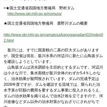
>★国土交通省四国地方整備局 野村ダム
http://www.skr.mlit.go.jp/nomura/
★国土交通省四国地方整備局 鹿野川ダムの概要
http://www.skr.mlit.go.jp/yamatosa/kanogawadam02/index0
2.html
肱川には、すでに国直轄の二基の巨大ダムがあります
が、国交省は現在、肱川水系の河辺川に新たに山鳥坂ダム
を建設しようとしています。
山鳥坂ダムは洪水調節を主目的とするダムです。河辺川
は小さな川で、集水面積が肱川全体のわずか5.4％しかな
く、治水効果が疑問視されています。ダムの完成予定は
2026年度ですが、ダムを建設する流域では、限られた治
水予算が巨額の費用を要するダム事業に投入されるうえ、
ダムの治水効果を織り込んで治水計画を立てますので、河
川改修などダム以外の治水対策がなおざりにされがちで