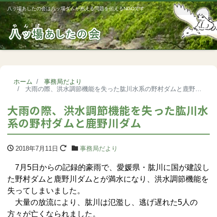
八ッ場あしたの会は八ッ場ダムが抱える問題を伝えるNGOです
Me
ホーム
事務局だより
大雨の際、洪水調節機能を失った肱川水系の野村ダムと鹿野川ダム
大雨の際、洪水調節機能を失った肱川水
系の野村ダムと鹿野川ダム
2018年7月11日
事務局だより
7月5日からの記録的豪雨で、愛媛県・肱川に国が建設し
た野村ダムと鹿野川ダムとが満水になり、洪水調節機能を
失ってしまいました。
大量の放流により、肱川は氾濫し、逃げ遅れた5人の
方々が亡くなられました。