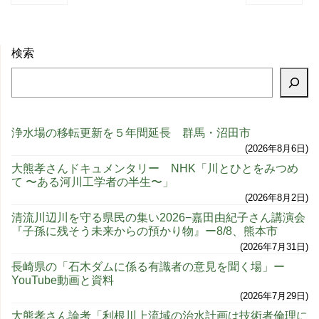
検索
浄水場の移転更新を５年間延長 群馬・沼田市
2026年8月6日
大熊孝さんドキュメンタリー NHK「川とひとをみつめ
て 〜ある河川工学者の半生〜」
2026年8月2日
清流川辺川を守る県民の集い2026−嘉田由紀子さん講演会
『子孫に残そう未来からの預かり物』ー8/8、熊本市
2026年7月31日
長崎県の「石木ダムに係る有識者の意見を聞く場」ー
YouTube動画と資料
2026年7月29日
大熊孝さん論考「利根川上流域の治水計画は技術者倫理に