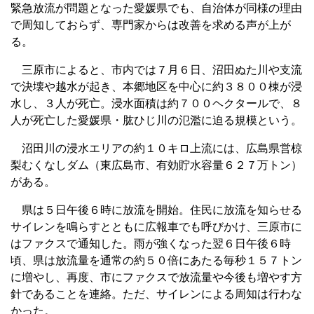
緊急放流が問題となった愛媛県でも、自治体が同様の理由
で周知しておらず、専門家からは改善を求める声が上が
る。
三原市によると、市内では７月６日、沼田ぬた川や支流
で決壊や越水が起き、本郷地区を中心に約３８００棟が浸
水し、３人が死亡。浸水面積は約７００ヘクタールで、８
人が死亡した愛媛県・肱ひじ川の氾濫に迫る規模という。
沼田川の浸水エリアの約１０キロ上流には、広島県営椋
梨むくなしダム（東広島市、有効貯水容量６２７万トン）
がある。
県は５日午後６時に放流を開始。住民に放流を知らせる
サイレンを鳴らすとともに広報車でも呼びかけ、三原市に
はファクスで通知した。雨が強くなった翌６日午後６時
頃、県は放流量を通常の約５０倍にあたる毎秒１５７トン
に増やし、再度、市にファクスで放流量や今後も増やす方
針であることを連絡。ただ、サイレンによる周知は行わな
かった。