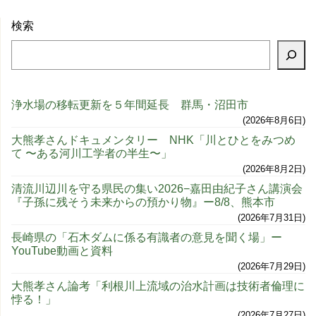
検索
浄水場の移転更新を５年間延長 群馬・沼田市
2026年8月6日
大熊孝さんドキュメンタリー NHK「川とひとをみつめ
て 〜ある河川工学者の半生〜」
2026年8月2日
清流川辺川を守る県民の集い2026−嘉田由紀子さん講演会
『子孫に残そう未来からの預かり物』ー8/8、熊本市
2026年7月31日
長崎県の「石木ダムに係る有識者の意見を聞く場」ー
YouTube動画と資料
2026年7月29日
大熊孝さん論考「利根川上流域の治水計画は技術者倫理に
悖る！」
2026年7月27日