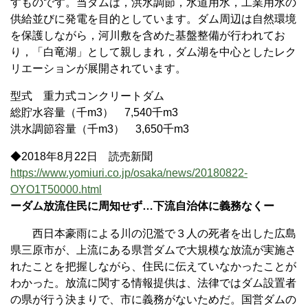
すものです。当ダムは，洪水調節，水道用水，工業用水の
供給並びに発電を目的としています。ダム周辺は自然環境
を保護しながら，河川敷を含めた基盤整備が行われてお
り，「白竜湖」として親しまれ，ダム湖を中心としたレク
リエーションが展開されています。
型式 重力式コンクリートダム
総貯水容量（千m3） 7,540千m3
洪水調節容量（千m3） 3,650千m3
◆2018年8月22日 読売新聞
https://www.yomiuri.co.jp/osaka/news/20180822-
OYO1T50000.html
ーダム放流住民に周知せず…下流自治体に義務なくー
西日本豪雨による川の氾濫で３人の死者を出した広島
県三原市が、上流にある県営ダムで大規模な放流が実施さ
れたことを把握しながら、住民に伝えていなかったことが
わかった。放流に関する情報提供は、法律ではダム設置者
の県が行う決まりで、市に義務がないためだ。国営ダムの