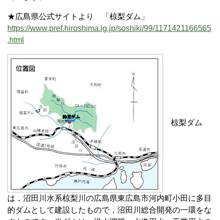
★広島県公式サイトより 「椋梨ダム」
https://www.pref.hiroshima.lg.jp/soshiki/99/1171421166565
.html
椋梨ダム
は，沼田川水系椋梨川の広島県東広島市河内町小田に多目
的ダムとして建設したもので，沼田川総合開発の一環をな