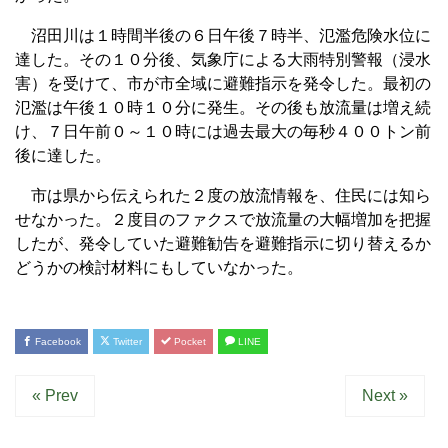
沼田川は１時間半後の６日午後７時半、氾濫危険水位に
達した。その１０分後、気象庁による大雨特別警報（浸水
害）を受けて、市が市全域に避難指示を発令した。最初の
氾濫は午後１０時１０分に発生。その後も放流量は増え続
け、７日午前０～１０時には過去最大の毎秒４００トン前
後に達した。
市は県から伝えられた２度の放流情報を、住民には知ら
せなかった。２度目のファクスで放流量の大幅増加を把握
したが、発令していた避難勧告を避難指示に切り替えるか
どうかの検討材料にもしていなかった。
Facebook
Twitter
Pocket
LINE
« Prev
Next »