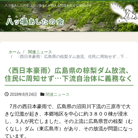
八ッ場あしたの会は八ッ場ダムが抱える問題を伝えるNGOです
Me
ホーム
関連ニュース
〈西日本豪雨〉広島県の椋梨ダム放流、住民に周知せず…下流自治体に義務なく
〈西日本豪雨〉広島県の椋梨ダム放流、
住民に周知せず…下流自治体に義務なく
2018年8月24日
関連ニュース
7月の西日本豪雨で、広島県の沼田川下流の三原市で大
きな氾濫が起き、本郷地区を中心に約３８００棟が浸水
し、３人が死亡しました。その上流に広島県営の椋梨（む
くなし）ダム（東広島市）があり、その放流が問題になっ
ています。