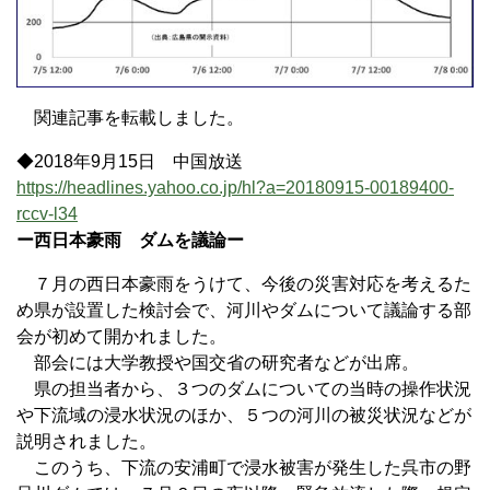
関連記事を転載しました。
◆2018年9月15日 中国放送
https://headlines.yahoo.co.jp/hl?a=20180915-00189400-
rccv-l34
ー西日本豪雨 ダムを議論ー
７月の西日本豪雨をうけて、今後の災害対応を考えるた
め県が設置した検討会で、河川やダムについて議論する部
会が初めて開かれました。
部会には大学教授や国交省の研究者などが出席。
県の担当者から、３つのダムについての当時の操作状況
や下流域の浸水状況のほか、５つの河川の被災状況などが
説明されました。
このうち、下流の安浦町で浸水被害が発生した呉市の野