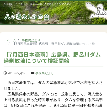
八ッ場あしたの会は八ッ場ダムが抱える問題を伝えるNGOです
Me
ホーム
事務局だより
【7月西日本豪雨】広島県、野呂川ダム過剰放流について検証開始
【7月西日本豪雨】広島県、野呂川ダム
過剰放流について検証開始
2018年9月17日
事務局だより
西日本豪雨では、ダムの緊急放流が各地で水害を拡大さ
せました。
広島県呉市の野呂川ダムでは、規則に反して、流入量を
上回る放流を行った時間帯があり、ダムを管理する広島県
は、8月2日にこれを発表し、9月15日に第一回有識者会議