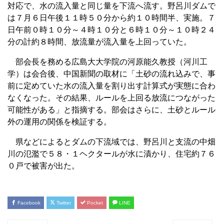
対応で、水の流入量と同じ量を下流へ流す。野呂川ダムで
は７月６日午後１１時５０分から約１０時間半、実施。７
日午前０時１０分～４時１０分と６時１０分～１０時２４
分の計約８時間、放流量が流入量を上回っていた。
部会長を務める広島大大学院の河原能久教授（河川工
学）は会合後、中国新聞の取材に「土砂の流れ込みで、事
前に定めていた水の流入量を割り出す計算式が実態に合わ
なくなった。その結果、ルールを上回る放流につながった
可能性がある」と指摘する。部会はさらに、土砂とルール
外の運用の関係を検証する。
県などによるとダムの下流域では、野呂川と支流の中畑
川の氾濫で５８・１ヘクタールが水に漬かり、住宅約７６
０戸で被害が出た。
Facebook
Twitter
Pocket
LINE