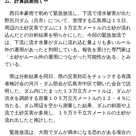
ム、計算誤差招くー
西日本豪雨で初めて緊急放流し、下流で浸水被害が出た
野呂川ダム（呉市）について、管理する広島県は１５日、
周辺の土砂災害でダムに１３万立方メートルの土砂が流れ
込んだとの分析結果を明らかにした。今回の緊急放流で
は、下流に流す水量がダムに流れ込む量よりも多いルール
外の運用があったと判明している。報告を受けた専門家は
「土砂がルール外の運用につながった可能性がある」とみ
ている。
県は分析結果を同日、県の災害対応をチェックする有識
者検討会の河川・ダム部会が広島市中区で開いた会合で説
明した。ダム内にたまった１３万立方メートルは、ダムが
洪水を調節する容量１０５万立方メートルの１２・４％に
当たる。ダム周辺を空から測量した結果、ダムの斜面や上
流で土砂災害が多発し、１５万５千立方メートルの土砂が
流れ出したと推計した。
緊急放流は、大雨でダムが満水になる恐れがある場合の