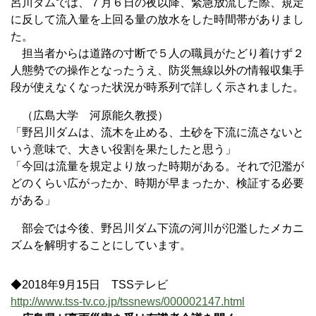
呂川ダムでは、７月６日の夜以降、緊急放流した際、規定
に反して流入量を上回る量の放水をした時間帯がありまし
た。
担当者からは道路の寸断で５人の職員がたどり着けず２
人態勢での操作となったうえ、防災無線以外の情報収集手
段が使えなくなった状況が時系列で詳しく示されました。
（広島大学 河原能久教授）
「野呂川ダムは、流木を止める、土砂を下流に流さないと
いう意味で、大きい役割を果たしたと思う」
「今回は流量を規定より放った時期がある。それで氾濫が
どのくらい広がったか、時期が早まったか、検証する必要
がある」
部会では今後、野呂川ダム下流の河川が氾濫したメカニ
ズムを解明することにしています。
◆2018年9月15日 TSSテレビ
http://www.tss-tv.co.jp/tssnews/000002147.html