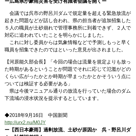
ー広島県が豪雨災害を受け有識者会議を開くー
会議では呉市の野呂川ダムで規定量を超える緊急放流が
起きた問題などが話し合われ、県の担当者が追加招集した
５人の職員が土砂崩れで管理事務所に到着できず、２人で
対応に追われていたことを明らかにしました。
これに対し委員からは気象情報などで予測しもっと早く
職員を招集できたのではといった意見が出されました。
【河原能久部会長】「今回の場合は流量を規定よりも放っ
た時期があるということが問題でそれに応じて氾濫がどの
くらい広がったかとか時期が早まったかとかそういう点に
ついては検証する必要がある」
県は今後マニュアル通りの放流を行っていた場合のダム
下流域の浸水状況を提示するとしています。
◆2018年9月16日 中国新聞
http://urx2.nu/M0JY
ー【西日本豪雨】過剰放流、土砂が原因か 呉・野呂川ダ