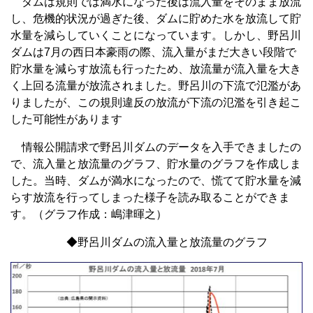
ダムは規則では満水になった後は流入量をそのまま放流
し、危機的状況が過ぎた後、ダムに貯めた水を放流して貯
水量を減らしていくことになっています。しかし、野呂川
ダムは7月の西日本豪雨の際、流入量がまだ大きい段階で
貯水量を減らす放流も行ったため、放流量が流入量を大き
く上回る流量が放流されました。野呂川の下流で氾濫があ
りましたが、この規則違反の放流が下流の氾濫を引き起こ
した可能性があります
情報公開請求で野呂川ダムのデータを入手できましたの
で、流入量と放流量のグラフ、貯水量のグラフを作成しま
した。当時、ダムが満水になったので、慌てて貯水量を減
らす放流を行ってしまった様子を読み取ることができま
す。（グラフ作成：嶋津暉之）
◆野呂川ダムの流入量と放流量のグラフ