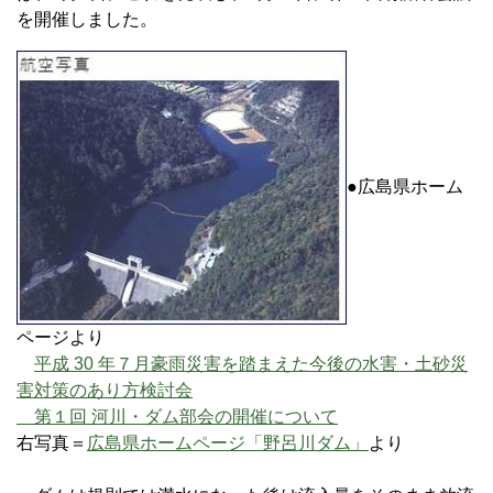
を開催しました。
●広島県ホーム
ページより
平成 30 年７月豪雨災害を踏まえた今後の水害・土砂災
害対策のあり方検討会
第１回 河川・ダム部会の開催について
右写真＝
広島県ホームページ「野呂川ダム」
より