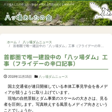
八ッ場あしたの会は八ッ場ダムが抱える問題を伝えるNGOです
Me
ホーム
八ッ場ダムニュース
首都圏で唯一建設中の「八ッ場ダム」工事（フライデーの辛口記事）
首都圏で唯一建設中の「八ッ場ダム」工
事（フライデーの辛口記事）
2018年11月15日
八ッ場ダムニュース
国土交通省が連日開催している本体工事見学会を各メデ
ィアが競うように取り上げています。
現地の自然景観とダム事業のスケールの大きさは、見る
者を圧倒します。写真映えする風景もメディア向きという
ことでしょうか。