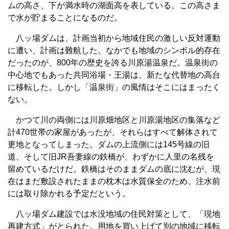
ムの高さ、下が満水時の湖面高を表している。この高さま
で水が貯まることになるのだ。
八ッ場ダムは、計画当初から地域住民の激しい反対運動
に遭い、計画は難航した。なかでも地域のシンボル的存在
だったのが、800年の歴史を誇る川原湯温泉だ。温泉街の
中心地でもあった共同浴場・王湯は、新たな代替地の高台
に移転した。しかし「温泉街」の風情はそこにはまったく
ない。
かつて川の両側には川原畑地区と川原湯地区の集落など
計470世帯の家屋があったが、それらはすべて解体されて
更地となってしまった。ダムの上流側には145号線の旧
道、そして旧JR吾妻線の鉄橋が、わずかに人里の名残を
留めているだけだ。鉄橋はそのままダムの底に沈むが、現
在はまだ敷設されたままの枕木は水質保全のため、注水前
には取り除かれる予定だという。
八ッ場ダム建設では水没地域の住民対策として、「現地
再建方式」がとられた。用地を買い上げて別の地域に移転