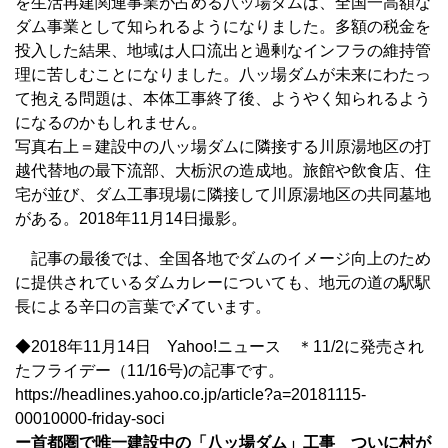
を生活再建関連事業が占める八ッ場ダムは、全国一高額な
ダム事業として知られるようになりました。多額の税金を
投入した結果、地域は人口流出と過剰なインフラの維持管
理に苦しむことになりました。八ッ場ダムが未来にわたっ
て抱える問題は、本体工事終了後、ようやく知られるよう
になるのかもしれません。
写真右上＝建設中の八ッ場ダムに隣接する川原湯地区の打
越代替地の最下流部、大栃沢の造成地。旅館や飲食店、住
宅が並び、ダム工事現場に隣接して川原湯地区の共同墓地
がある。2018年11月14日撮影。
記事の最後では、全国各地でダムのイメージ向上のため
に提供されているダムカレーについても、地元の道の駅駅
長による辛口の言葉で〆ています。
◆2018年11月14日 Yahoo!ニュース ＊11/2に発売され
たフライデー（11/16号)の記事です。
https://headlines.yahoo.co.jp/article?a=20181115-
00010000-friday-soci
ー首都圏で唯一建設中の「八ッ場ダム」工事 ついに村が