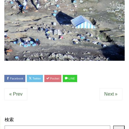
Facebook
Twitter
Pocket
LINE
« Prev
Next »
検索