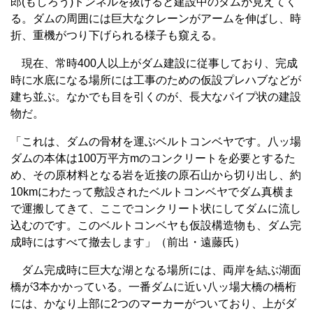
郎(もしろう)トンネルを抜けると建設中のダムが見えてく
る。ダムの周囲には巨大なクレーンがアームを伸ばし、時
折、重機がつり下げられる様子も窺える。
現在、常時400人以上がダム建設に従事しており、完成
時に水底になる場所には工事のための仮設プレハブなどが
建ち並ぶ。なかでも目を引くのが、長大なパイプ状の建設
物だ。
「これは、ダムの骨材を運ぶベルトコンベヤです。八ッ場
ダムの本体は100万平方mのコンクリートを必要とするた
め、その原材料となる岩を近接の原石山から切り出し、約
10kmにわたって敷設されたベルトコンベヤでダム真横ま
で運搬してきて、ここでコンクリート状にしてダムに流し
込むのです。このベルトコンベヤも仮設構造物も、ダム完
成時にはすべて撤去します」（前出・遠藤氏）
ダム完成時に巨大な湖となる場所には、両岸を結ぶ湖面
橋が3本かかっている。一番ダムに近い八ッ場大橋の橋桁
には、かなり上部に2つのマーカーがついており、上がダ