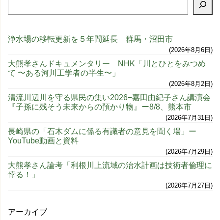
浄水場の移転更新を５年間延長 群馬・沼田市
2026年8月6日
大熊孝さんドキュメンタリー NHK「川とひとをみつめ
て 〜ある河川工学者の半生〜」
2026年8月2日
清流川辺川を守る県民の集い2026−嘉田由紀子さん講演会
『子孫に残そう未来からの預かり物』ー8/8、熊本市
2026年7月31日
長崎県の「石木ダムに係る有識者の意見を聞く場」ー
YouTube動画と資料
2026年7月29日
大熊孝さん論考「利根川上流域の治水計画は技術者倫理に
悖る！」
2026年7月27日
アーカイブ