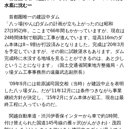
水底に沈むー
首都圏唯一の建設中ダム
「八ッ場(やんば)ダムの計画が立ち上がったのは昭和
27(1952)年。ここまで66年間もかかっていますが、現在は
24時間体制で順調に工事が進んでいます。堤高116mのダ
ム本体は8～9割が打設済みとなりました。完成は’20年3月
を予定していますが、その前に試験湛水もあります。ダム
完成時に水没する地域を見ることができるのは、あと少し
ということになります」（国土交通省関東地方整備局・八
ッ場ダム工事事務所の遠藤武志副所長）
’09年9月には前原誠司国交相（当時）が建設中止を表明
した八ッ場ダム。だが’11年12月には条件つきながら事業
継続方針が決定し、’15年2月にダム本体が起工、現在は最
終工程に入っているのだ。
関越自動車道・渋川伊香保インターから車で約1時間、
付け替えられた国道145号線の雁ヶ沢(がんがさわ)・茂四