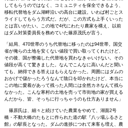
してもらうのではなく、コミュニティを保全できるよう、
移転代替地をダム湖畔沿いの高台に建設。いわば村ごとス
ライドしてもらう方式だ。だが、この方式も上手くいった
とは言いがたい。この地で4代にわたり農家を構え、以前
はダム対策委員長を務めていた篠原茂氏が言う。
「結局、470世帯のうち代替地に移ったのは94世帯。国交
省が俺らの土地を安くない値段で買い取ってくれたけど、
その後、国が整備した代替地を買わなきゃいけない。その
値段が高くて驚きました。なんでこんなに高いんだと聞い
ても、納得できる答えはもらえなかった。周囲にはダムの
おかげで儲かったろうなんて陰口を叩かれたけど、本当に
この地に愛着があって残った人間には全然カネなんて残ら
なかった。こんな寒村の土地を売って市街地の家が買える
んだから、皆、そっちに行っちゃうのも仕方ありません」
篠原氏は、細々と続けていた農業をやめて、湖面2号
橋・不動大橋のたもとに作られた道の駅『八ッ場ふるさと
館』の駅長となった。ダムの進捗につれて来客も増え、農