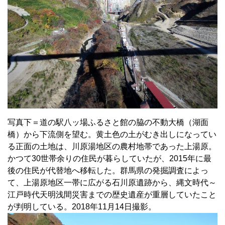
写真下＝道の駅八ッ場ふるさと館の脇の不動大橋（湖面
橋）から下流側を望む。黄土色の土がむき出しになってい
る正面の土地は、川原湯地区の農村地帯であった上湯原。
かつて30世帯余りの住民が暮らしていたが、2015年に最
後の住民が代替地へ移転した。群馬県の発掘調査によっ
て、上湯原地区一帯に広がる石川原遺跡から、縄文時代～
江戸時代天明浅間災害までの歴史遺産が重層していたこと
が判明している。2018年11月14日撮影。