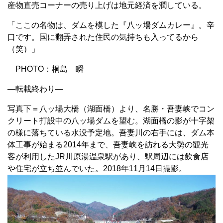
産物直売コーナーの売り上げは地元経済を潤している。
「ここの名物は、ダムを模した『八ッ場ダムカレー』。辛
口です。国に翻弄された住民の気持ちも入ってるから
（笑）」
PHOTO：桐島 瞬
—転載終わり—
写真下＝八ッ場大橋（湖面橋）より、名勝・吾妻峡でコン
クリート打設中の八ッ場ダムを望む。湖面橋の影が十字架
の様に落ちている水没予定地。吾妻川の右手には、ダム本
体工事が始まる2014年まで、吾妻峡を訪れる大勢の観光
客が利用したJR川原湯温泉駅があり、駅周辺には飲食店
や住宅が立ち並んでいた。2018年11月14日撮影。