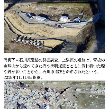
写真下＝石川原遺跡の発掘調査。上湯原の遺跡は、背後の
金鶏山から流れてきた石や天明泥流とともに流れ着いた礫
や岩が多いことから、石川原遺跡と命名されたという。
2018年11月14日撮影。