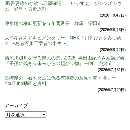
JR吾妻線の存続へ展望確認 「いかす会」がシンポジウ
ム 群馬・長野原町
2026年8月7日
浄水場の移転更新を５年間延長 群馬・沼田市
2026年8月6日
大熊孝さんドキュメンタリー NHK「川とひとをみつめ
て 〜ある河川工学者の半生〜」
2026年8月2日
清流川辺川を守る県民の集い2026−嘉田由紀子さん講演会
『子孫に残そう未来からの預かり物』ー8/8、熊本市
2026年7月31日
長崎県の「石木ダムに係る有識者の意見を聞く場」ー
YouTube動画と資料
2026年7月29日
アーカイブ