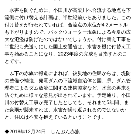
水害を防ぐために、小田川が高梁川へ合流する地点を下
流側に付け替える計画は、半世紀前からありました。この
付け替えが行われていれば、合流点の水位が4.2メートル
も下がりますので、バックウォーター現象による今夏の広
大な氾濫は防げたのではないでしょうか。付け替え工事を
半世紀も先送りにした国土交通省は、水害を機に付替え工
事を始めることになり、2023年度の完成を目指すとのこ
とです。
以下の赤旗の報道によれば、被災地の住民からは、堤防
の整備や補強、発電ダムの下流域自治体と国、県、ダム管
理者によるダム放流に関する連携協定など、水害の再来を
防ぐために様々な意見が出されています。予定通り、小田
川の付替え工事が完了したとしても、それまで5年間、ま
た豪雨が襲来すれば、水害が繰り返されるのではないか
と、住民は不安を抱えているということです。
◆2018年12月24日 しんぶん赤旗