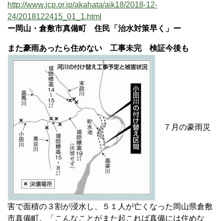
http://www.jcp.or.jp/akahata/aik18/2018-12-
24/2018122415_01_1.html
ー岡山・倉敷市真備町 住民「治水対策早く」ー
また豪雨あったら住めない 工事未完 検証今後も
７月の豪雨災
害で面積の３割が浸水し、５１人が亡くなった岡山県倉敷
市真備町。「こんなことがまた起これば真備には住めな