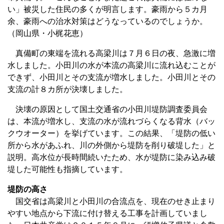
い」被災した住民の多くが明言します。豪雨から５カ月
余、豪雨への治水対策はどうなっているのでしょうか。
（岡山県・小梶花恵）
真備町の東端を流れる高梁川は７月６日の夜、急激に増
水しました。小田川の水が本流の高梁川に流れ込むことが
できず、小田川とその支流が増水しました。小田川とその
支流の計８カ所が決壊しました。
決壊の原因として国土交通省の小田川堤防調査委員会
は、本流が増水し、支流の水が流れづらくなる背水（バッ
クウオーター）を挙げています。この結果、「堤防の低い
所から水があふれ、川の外側から堤防を削り破堤した」と
説明。高水位が長時間続いたため、水が堤防に染み込み破
堤した可能性も指摘しています。
堤防の高さ
国交省は高梁川と小田川の合流点を、現在のせき止まり
やすい地点から下流に付け替える工事を計画していまし