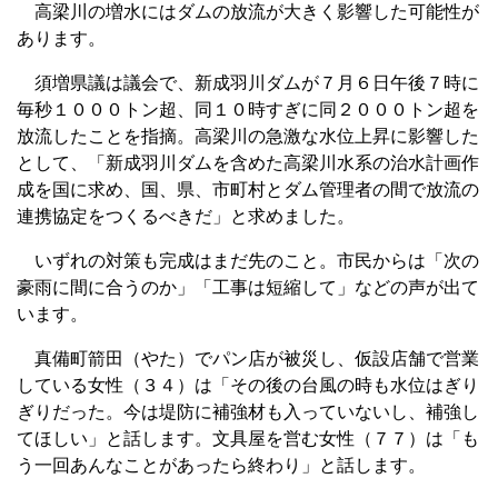
高梁川の増水にはダムの放流が大きく影響した可能性が
あります。
須増県議は議会で、新成羽川ダムが７月６日午後７時に
毎秒１０００トン超、同１０時すぎに同２０００トン超を
放流したことを指摘。高梁川の急激な水位上昇に影響した
として、「新成羽川ダムを含めた高梁川水系の治水計画作
成を国に求め、国、県、市町村とダム管理者の間で放流の
連携協定をつくるべきだ」と求めました。
いずれの対策も完成はまだ先のこと。市民からは「次の
豪雨に間に合うのか」「工事は短縮して」などの声が出て
います。
真備町箭田（やた）でパン店が被災し、仮設店舗で営業
している女性（３４）は「その後の台風の時も水位はぎり
ぎりだった。今は堤防に補強材も入っていないし、補強し
てほしい」と話します。文具屋を営む女性（７７）は「も
う一回あんなことがあったら終わり」と話します。