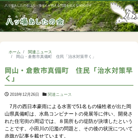
八ッ場あしたの会は八ッ場ダムが抱える問題を伝えるNGOです
Me
ホーム
関連ニュース
岡山・倉敷市真備町 住民「治水対策早く」
岡山・倉敷市真備町 住民「治水対策早
く」
2018年12月26日
関連ニュース
7月の西日本豪雨による水害で51名もの犠牲者が出た岡
山県真備町は、水島コンビナートの発展等に伴い、開発さ
れた住宅街の周辺では、８箇所もの堤防が決壊したという
ことです。小田川の氾濫の問題と、その後の状況について
赤旗が記事を載せています。