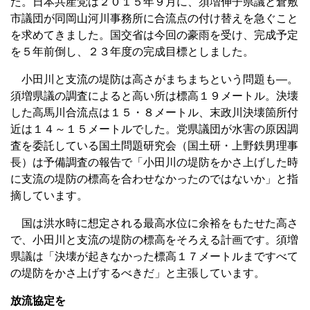
た。日本共産党は２０１５年９月に、須増伸子県議と倉敷
市議団が同岡山河川事務所に合流点の付け替えを急ぐこと
を求めてきました。国交省は今回の豪雨を受け、完成予定
を５年前倒し、２３年度の完成目標としました。
小田川と支流の堤防は高さがまちまちという問題も―。
須増県議の調査によると高い所は標高１９メートル。決壊
した高馬川合流点は１５・８メートル、末政川決壊箇所付
近は１４～１５メートルでした。党県議団が水害の原因調
査を委託している国土問題研究会（国土研・上野鉄男理事
長）は予備調査の報告で「小田川の堤防をかさ上げした時
に支流の堤防の標高を合わせなかったのではないか」と指
摘しています。
国は洪水時に想定される最高水位に余裕をもたせた高さ
で、小田川と支流の堤防の標高をそろえる計画です。須増
県議は「決壊が起きなかった標高１７メートルまですべて
の堤防をかさ上げするべきだ」と主張しています。
放流協定を