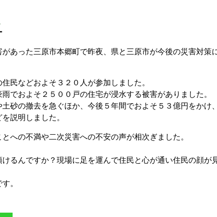
l
ー
があった三原市本郷町で昨夜、県と三原市が今後の災害対策
住民などおよそ３２０人が参加しました。
雨でおよそ２５００戸の住宅が浸水する被害がありました。
土砂の撤去を急ぐほか、今後５年間でおよそ５３億円をかけ
どを説明しました。
とへの不満や二次災害への不安の声が相次ぎました。
頂けるんですか？現場に足を運んで住民と心が通い住民の顔が
です。