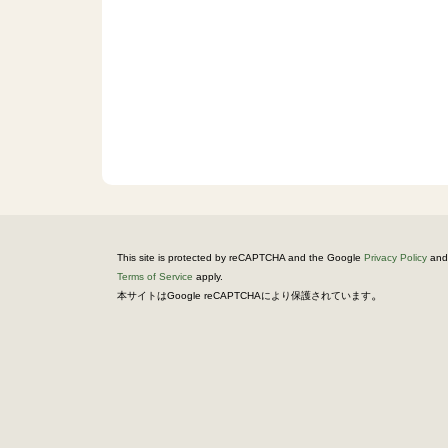
This site is protected by reCAPTCHA and the Google
Privacy Policy
and
Terms of Service
apply.
。
本サイトはGoogle reCAPTCHAにより保護されています