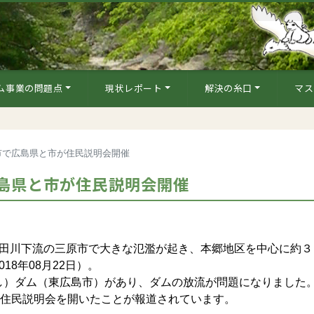
ム事業の問題点
現状レポート
解決の糸口
マス
市で広島県と市が住民説明会開催
島県と市が住民説明会開催
田川下流の三原市で大きな氾濫が起き、本郷地区を中心に約３
8年08月22日）。
）ダム（東広島市）があり、ダムの放流が問題になりました
で住民説明会を開いたことが報道されています。