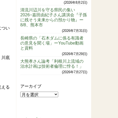
2026年8月2日
清流川辺川を守る県民の集い
2026−嘉田由紀子さん講演会『子孫
に残そう未来からの預かり物』ー
8/8、熊本市
につい
2026年7月31日
長崎県の「石木ダムに係る有識者
の意見を聞く場」ーYouTube動画
と資料
2026年7月29日
、川底
大熊孝さん論考「利根川上流域の
治水計画は技術者倫理に悖る！」
2026年7月27日
アーカイブ
見える