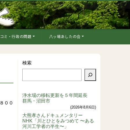
コミ・行政の問題
八ッ場あしたの会
検索
浄水場の移転更新を５年間延長
群馬・沼田市
８００
2026年8月6日
大熊孝さんドキュメンタリー
。
NHK「川とひとをみつめて 〜ある
河川工学者の半生〜」