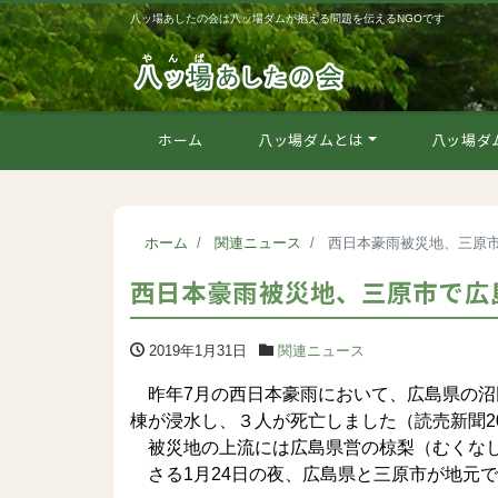
八ッ場あしたの会は八ッ場ダムが抱える問題を伝えるNGOです
ホーム
八ッ場ダムとは
八ッ場ダ
ホーム
関連ニュース
西日本豪雨被災地、三原
西日本豪雨被災地、三原市で広
2019年1月31日
関連ニュース
昨年7月の西日本豪雨において、広島県の沼
棟が浸水し、３人が死亡しました（読売新聞201
被災地の上流には広島県営の椋梨（むくなし
さる1月24日の夜、広島県と三原市が地元