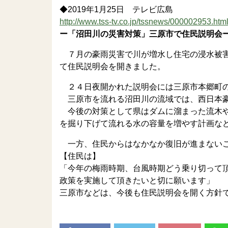
◆2019年1月25日 テレビ広島
http://www.tss-tv.co.jp/tssnews/000002953.htm
ー「沼田川の災害対策」三原市で住民説明会
７月の豪雨災害で川が増水し住宅の浸水被害
て住民説明会を開きました。
２４日夜開かれた説明会には三原市本郷町の
三原市を流れる沼田川の流域では、西日本豪
今後の対策として県はダムに溜まった流木や
を掘り下げて流れる水の容量を増やす計画な
一方、住民からはなかなか復旧が進まないこ
【住民は】
「今年の梅雨時期、台風時期どう乗り切って
政策を実施して頂きたいと切に願います」
三原市などは、今後も住民説明会を開く方針