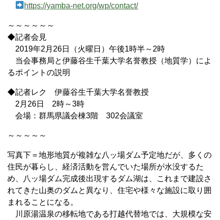
https://yamba-net.org/wp/contact/
～～～～～～
◆記者会見
2019年2月26日（火曜日）午後1時半～2時
当会事務局と伊藤谷生千葉大学名誉教授（地質学）によ
るポイントの説明
◆記者レク 伊藤谷生千葉大学名誉教授
2月26日 2時～3時
会場：群馬県議会棟3階 302会議室
～～～～～
写真下＝地形地質が複雑な八ッ場ダム予定地だが、多くの
住民が暮らし、経済活動を営んでいた場所が水没するた
め、八ッ場ダム完成後出現するダム湖は、これまで建設さ
れてきた山奥のダムと異なり、住宅や様々な施設に取り囲
まれることになる。
川原湯温泉の移転地である打越代替地では、大規模な安