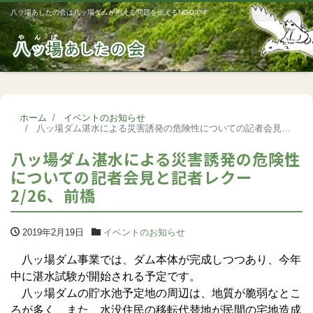
八ッ場あしたの会は八ッ場ダムが抱える問題を伝えるNGOです
Me
ホーム
イベントのお知らせ
八ッ場ダム湛水による災害誘発の危険性についての記者会見と記者レクー2/26、前橋
八ッ場ダム湛水による災害誘発の危険性
についての記者会見と記者レクー
2/26、前橋
2019年2月19日
イベントのお知らせ
八ッ場ダム事業では、ダム本体が完成しつつあり、今年
中に湛水試験が開始される予定です。
八ッ場ダムの貯水池予定地の周辺は、地質が脆弱なとこ
ろが多く、また、水没住民の移転代替地が民間の宅地造成