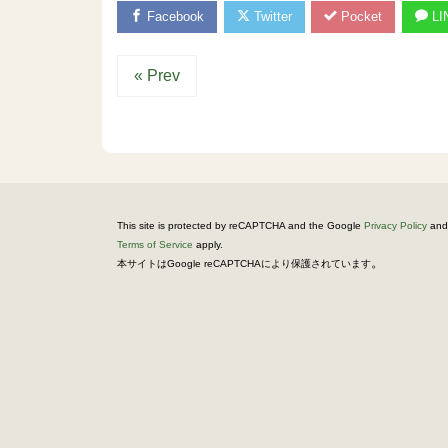
Facebook
Twitter
Pocket
LI
« Prev
This site is protected by reCAPTCHA and the Google
Privacy Policy
and
Terms of Service
apply.
。
本サイトはGoogle reCAPTCHAにより保護されています