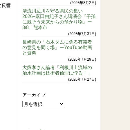
2026年8月2日
な反響
清流川辺川を守る県民の集い
2026−嘉田由紀子さん講演会『子孫
に残そう未来からの預かり物』ー
8/8、熊本市
2026年7月31日
長崎県の「石木ダムに係る有識者
の意見を聞く場」ーYouTube動画
と資料
2026年7月29日
大熊孝さん論考「利根川上流域の
治水計画は技術者倫理に悖る！」
2026年7月27日
アーカイブ