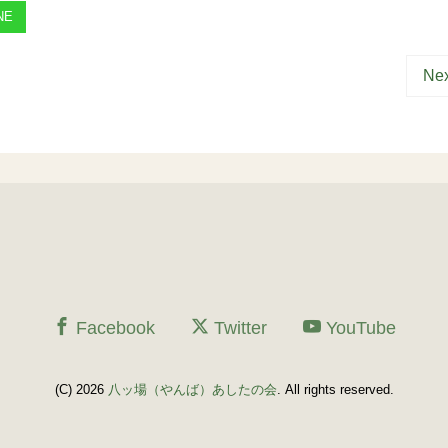
NE
Nex
Facebook
Twitter
YouTube
(C) 2026
八ッ場（やんば）あしたの会
. All rights reserved.