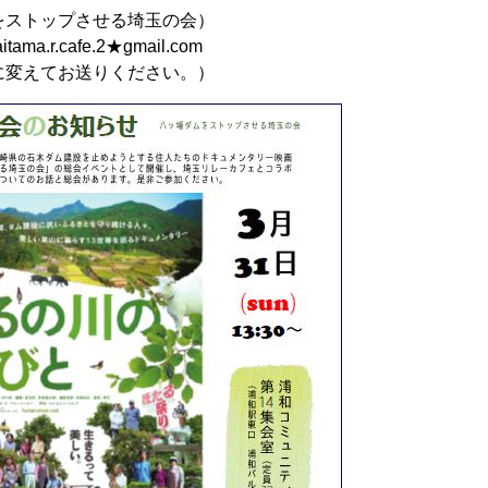
をストップさせる埼玉の会）
afe.2★gmail.com
送りください。）