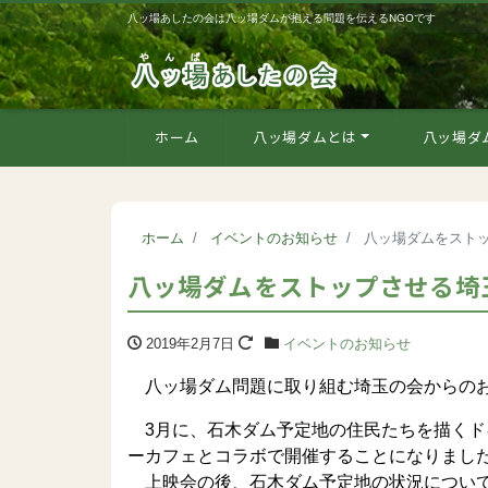
八ッ場あしたの会は八ッ場ダムが抱える問題を伝えるNGOです
ホーム
八ッ場ダムとは
八ッ場ダ
ホーム
イベントのお知らせ
八ッ場ダムをストッ
八ッ場ダムをストップさせる埼玉
2019年2月7日
イベントのお知らせ
八ッ場ダム問題に取り組む埼玉の会からの
3月に、石木ダム予定地の住民たちを描くド
ーカフェとコラボで開催することになりまし
上映会の後、石木ダム予定地の状況について