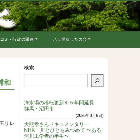
コミ・行政の問題
八ッ場あしたの会
検索
浦和
浄水場の移転更新を５年間延長
群馬・沼田市
2026年8月6日
玉リレ
大熊孝さんドキュメンタリー
NHK「川とひとをみつめて 〜ある
河川工学者の半生〜」