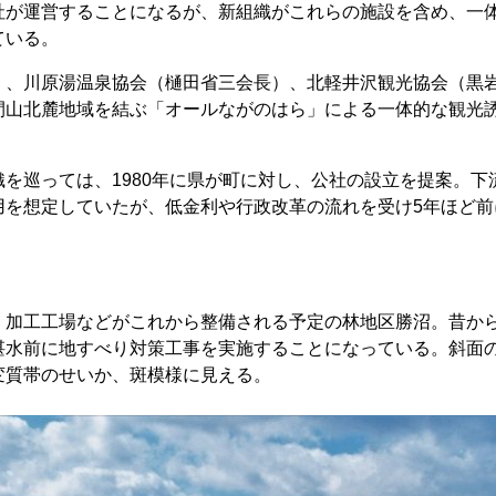
社が運営することになるが、新組織がこれらの施設を含め、一
ている。
、川原湯温泉協会（樋田省三会長）、北軽井沢観光協会（黒
間山北麓地域を結ぶ「オールながのはら」による一体的な観光
を巡っては、1980年に県が町に対し、公社の設立を提案。下
用を想定していたが、低金利や行政改革の流れを受け5年ほど前
、加工工場などがこれから整備される予定の林地区勝沼。昔か
湛水前に地すべり対策工事を実施することになっている。斜面
変質帯のせいか、斑模様に見える。