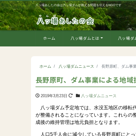
八ッ場あしたの会は八ッ場ダムが抱える問題を伝えるNGOです
ホーム
八ッ場ダムとは
八ッ場ダ
ホーム
八ッ場ダムニュース
長野原町、ダム事
長野原町、ダム事業による地域
2019年3月23日
八ッ場ダムニュース
八ッ場ダム予定地では、水没五地区の移転代
が整備されることになっています。これらの
成後の維持管理は地元負担となります。
人口5千人余に減少している長野原町にとっ