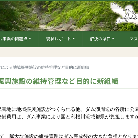
ム事業の問題点
現状レポート
解決の糸口
マス
業による地域振興施設の維持管理など目的に新組織
振興施設の維持管理など目的に新組織
替地に地域振興施設がつくられる他、ダム湖周辺の各所に公
整備費用は、ダム事業により国と利根川流域都県が負担します
て、膨大な施設の維持管理はダム完成後の大きな負担となりま