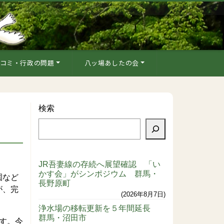
コミ・行政の問題
八ッ場あしたの会
検索
JR吾妻線の存続へ展望確認 「い
かす会」がシンポジウム 群馬・
園など
長野原町
が、完
2026年8月7日
浄水場の移転更新を５年間延長
群馬・沼田市
す。今