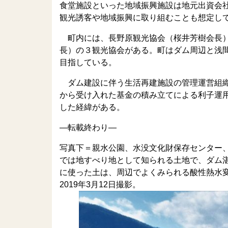
食堂施設といった地域振興施設は地元出資会
観光誘客や地域振興に取り組むことも想定し
町内には、長野原観光協会（桜井芳樹会長）
長）の３観光協会がある。町はダム周辺と浅
目指している。
ダム建設に伴う生活再建施設の管理運営組織
から受け入れた基金の積み立てによる利子運
した経緯がある。
—転載終わり—
写真下＝親水公園、水没文化財保存センター
では地すべり地として知られる土地で、ダム
に使った土は、周辺でよくみられる酸性熱水
2019年3月12日撮影。