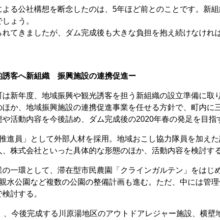
よる公社構想を断念したのは、5年ほど前とのことです。新組
でしょう。
れてきましたが、ダム完成後も大きな負担を抱え続けなけれ
的誘客へ新組織 振興施設の連携促進ー
は新年度、地域振興や観光誘客を担う新組織の設立準備に取
のほか、地域振興施設の連携促進事業を任せる方針で、町内に
や活動内容を今後詰め、ダム完成後の2020年春の発足を目指
推進員」として外部人材を採用。地域おこし協力隊員を加えた
人、株式会社といった具体的な形態のほか、活動内容を検討す
の一環として、滞在型市民農園「クラインガルテン」をはじ
の親水公園など複数の公園の整備計画も進む。ただ、中には管理
で検討する。
」、今後完成する川原湯地区のアウトドアレジャー施設、横壁