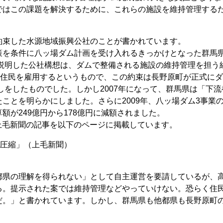
ではこの課題を解決するために、これらの施設を維持管理する
束した水源地域振興公社のことが書かれています。
を条件に八ッ場ダム計画を受け入れるきっかけとなった群馬
に説明した公社構想は、ダムで整備される施設の維持管理を担う
没住民を雇用するというもので、この約束は長野原町が正式に
しをしたものでした。しかし2007年になって、群馬県は「下
ことを明らかにしました。さらに2009年、八ッ場ダム3事業
が249億円から178億円に減額されました。
の上毛新聞の記事を以下のページに掲載しています。
幅圧縮」（上毛新聞）
県の理解を得られない」として自主運営を要請しているが、
る。提示された案では維持管理などやっていけない。恐らく住
だ。」と書かれています。しかし、群馬県も他都県も長野原町