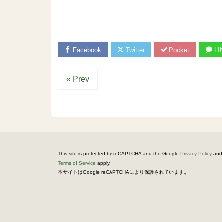
Facebook
Twitter
Pocket
LI
« Prev
This site is protected by reCAPTCHA and the Google
Privacy Policy
and
Terms of Service
apply.
。
本サイトはGoogle reCAPTCHAにより保護されています