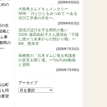
2026年8月6日
ための
大熊孝さんドキュメンタリー
NHK「川とひとをみつめて 〜ある
河川工学者の半生〜」
2026年8月2日
県の生
清流川辺川を守る県民の集い
組織と
2026−嘉田由紀子さん講演会『子孫
ダム事
に残そう未来からの預かり物』ー
流都県の
8/8、熊本市
の一
2026年7月31日
長崎県の「石木ダムに係る有識者
の意見を聞く場」ーYouTube動画
と資料
2026年7月29日
アーカイブ
高山町
民も同
の要望