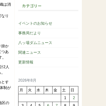
織は消
カテゴリー
ばなり
イベントのお知らせ
事務局だより
八ッ場ダムニュース
り掛か
三つあ
関連ニュース
す。
更新情報
計2人
る。
2026年8月
めとす
体制が
月
火
水
木
金
土
日
1
2
地区の
3
4
5
6
7
8
9