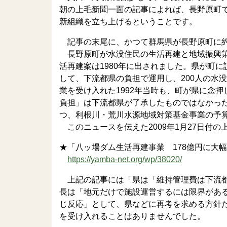
朝の上毛新聞一面の記事によれば、長野原町
新組織を立ち上げるということです。
記事の末尾に、かつて群馬県が長野原町に約
長野原町が水没住民の生活再建と地域振興策
活再建案は1980年に出されました。県が町
して、下流都県の負担で運用し、200人の水
業を受け入れた1992年当時も、町が県に念押
負担」は下流都県が了承したものではなかった
つ、利根川・荒川水源地域対策基金事業の予算額
このニュースを伝えた2009年1月27日付
★「八ッ場ダム生活再建事業 178億円に大
https://yamba-net.org/wp/38020/
上記の記事には「県は「維持管理費は下流都
長は「地元だけで施設運営するには限界があ
じ反応」として、県などに再考を求める方針
を受け入れることはありませんでした。