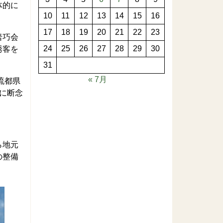
体的に
10
11
12
13
14
15
16
17
18
19
20
21
22
23
岩巧会
24
25
26
27
28
29
30
誘客を
31
« 7月
流都県
に断念
ら地元
の整備