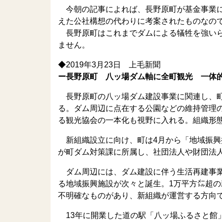
今朝の記事によれば、長野原町が基金事業に
えた公社構想の代わりに考案されたものなの
長野原町はこれまでダムによる犠牲を強いら
ません。
◆2019年3月23日 上毛新聞
ー長野原町 八ッ場ダム軸に全町観光 一体
長野原町の八ッ場ダム建設事業に関連し、町
る。ダム周辺に点在する公園などの維持管理
る観光協会の一本化も視野に入れる。組織形態
新組織設立に向け、町は4月から「地域振興
が町ダム対策課に所属し、社団法人や財団法
ダム周辺には、ダム建設に伴う生活再建事業
る地域振興施設が次々と誕生。1万平方㍍超
不明確なものがあり、新組織が運営する方向
13年に開業した道の駅「八ッ場ふるさと館