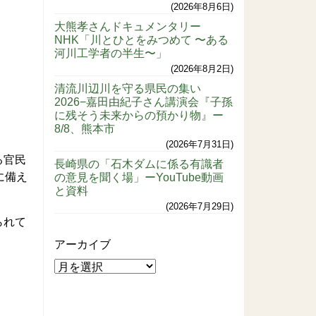
2026年8月6日
大熊孝さんドキュメンタリー
NHK「川とひとをみつめて 〜ある
河川工学者の半生〜」
2026年8月2日
清流川辺川を守る県民の集い
2026−嘉田由紀子さん講演会『子孫
に残そう未来からの預かり物』ー
8/8、熊本市
2026年7月31日
る官民
長崎県の「石木ダムに係る有識者
に備え
の意見を聞く場」ーYouTube動画
と資料
2026年7月29日
られて
アーカイブ