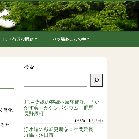
コミ・行政の問題
八ッ場あしたの会
検索
JR吾妻線の存続へ展望確認 「い
かす会」がシンポジウム 群馬・
民営化
長野原町
2026年8月7日
するた
浄水場の移転更新を５年間延長
群馬・沼田市