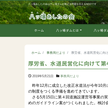
八ッ場あしたの会は八ッ場ダムが抱える問題を伝えるNGOです
ホーム
八ッ場ダムとは
八ッ場ダ
ホーム
事務局だより
厚労省、水道民営化に向け
厚労省、水道民営化に向けて第
2019年5月21日
事務局だより
昨年12月に成立した改正水道法が今年10
の制度をつくる準備を進めてきています。
さる5月15日に第４回道施設運営等事業の
めのガイドライン案がつくられました。検討