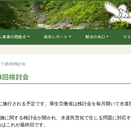
ム事業の問題点
現状レポート
解決の糸口
マス
て第4回検討会
4回検討会
月に施行される予定です。厚生労働省は検討会を毎月開いて水道
実施に関する検討会が開かれ、水道民営化で生じる問題に対応
会はこれが最終回です。