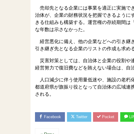
売却先となる企業には事業を適正に実施でき
治体が、企業の財務状況を把握できるように
きる仕組みも構築する。運営権の存続期間は
な年数は示さなかった。
経営悪化に備え、他の企業などへの引き継ぎ
引き継ぎ先となる企業のリストの作成も求め
災害対策としては、自治体と企業の役割や連
経営努力で復旧費などを賄えない場合は、自
人口減少に伴う使用量低迷や、施設の老朽化
都道府県が旗振り役となって自治体の広域連
される。
Facebook
Twitter
Pocket
LI