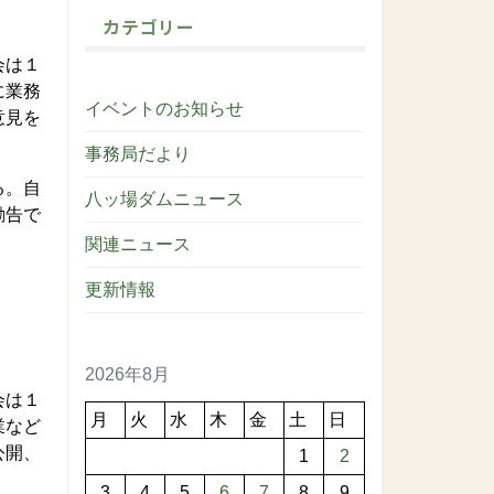
カテゴリー
会は１
に業務
イベントのお知らせ
意見を
事務局だより
る。自
八ッ場ダムニュース
勧告で
関連ニュース
更新情報
2026年8月
会は１
月
火
水
木
金
土
日
業など
公開、
1
2
3
4
5
6
7
8
9