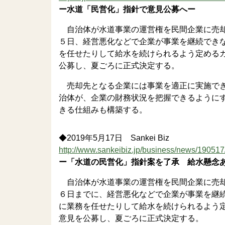
ー水道「民営化」指針で意見公募へー
自治体が水道事業の運営権を民間企業に売却
５日、経営悪化などで企業が事業を継続でき
を任せたりして給水を続けられるよう定める
公募し、夏ごろに正式決定する。
売却先となる企業には事業を適正に実施でき
治体が、企業の財務状況を把握できるように
きる仕組みも構築する。
◆2019年5月17日 Sankei Biz
http://www.sankeibiz.jp/business/news/1905
ー「水道の民営化」指針案を了承 給水懸念
自治体が水道事業の運営権を民間企業に売却
６日までに、経営悪化などで企業が事業を継
に業務を任せたりして給水を続けられるよう
意見を公募し、夏ごろに正式決定する。