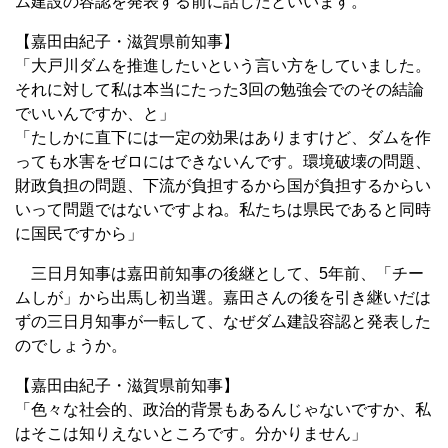
ム建設の容認を発表する前に話したといいます。
【嘉田由紀子・滋賀県前知事】
「大戸川ダムを推進したいという言い方をしていました。
それに対して私は本当にたった3回の勉強会でのその結論
でいいんですか、と」
「たしかに直下には一定の効果はありますけど、ダムを作
っても水害をゼロにはできないんです。環境破壊の問題、
財政負担の問題、下流が負担するから国が負担するからい
いって問題ではないですよね。私たちは県民であると同時
に国民ですから」
三日月知事は嘉田前知事の後継として、5年前、「チー
ムしが」から出馬し初当選。嘉田さんの後を引き継いだは
ずの三日月知事が一転して、なぜダム建設容認と発表した
のでしょうか。
【嘉田由紀子・滋賀県前知事】
「色々な社会的、政治的背景もあるんじゃないですか、私
はそこは知りえないところです。分かりません」