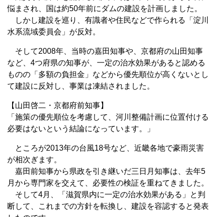
悩まされ、国は約50年前にダムの建設を計画しました。
しかし建設を巡り、有識者や住民などで作られる「淀川
水系流域委員会」が反対。
そして2008年、当時の嘉田知事や、京都府の山田知事
など、4つ府県の知事が、一定の治水効果があると認める
ものの「多額の負担金」などから優先順位が高くないとし
て建設に反対し、事業は凍結されました。
【山田啓二・京都府前知事】
「施策の優先順位を考慮して、河川整備計画に位置付ける
必要はないという結論になっています。」
ところが2013年の台風18号など、近畿各地で豪雨災害
が相次ぎます。
嘉田前知事から県政を引き継いだ三日月知事は、去年5
月から専門家を交えて、必要性の検証を重ねてきました。
そして4月、「滋賀県内に一定の治水効果がある」と判
断して、これまでの方針を転換し、建設を容認すると発表