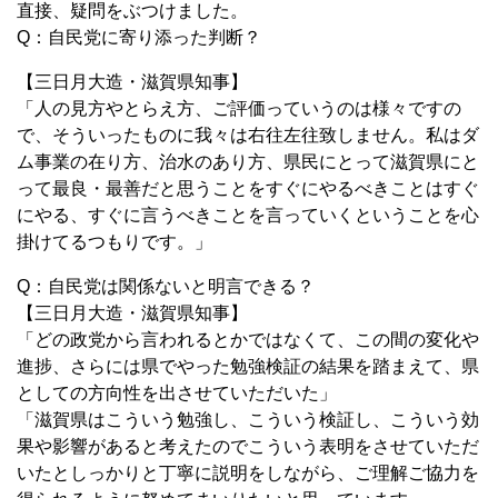
直接、疑問をぶつけました。
Q：自民党に寄り添った判断？
【三日月大造・滋賀県知事】
「人の見方やとらえ方、ご評価っていうのは様々ですの
で、そういったものに我々は右往左往致しません。私はダ
ム事業の在り方、治水のあり方、県民にとって滋賀県にと
って最良・最善だと思うことをすぐにやるべきことはすぐ
にやる、すぐに言うべきことを言っていくということを心
掛けてるつもりです。」
Q：自民党は関係ないと明言できる？
【三日月大造・滋賀県知事】
「どの政党から言われるとかではなくて、この間の変化や
進捗、さらには県でやった勉強検証の結果を踏まえて、県
としての方向性を出させていただいた」
「滋賀県はこういう勉強し、こういう検証し、こういう効
果や影響があると考えたのでこういう表明をさせていただ
いたとしっかりと丁寧に説明をしながら、ご理解ご協力を