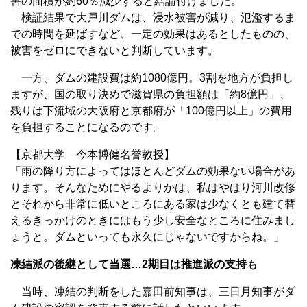
害の面積が約60％減少すると結論付けました。
検証結果で大戸川ダムは、浸水被害が減り、氾濫するま
での時間を延ばすなど、一定の効果はあるとしたものの、
被害をゼロにできないと判断しています。
一方、ダムの建設費は約1080億円。3割を地方が負担し
ますが、国の取り決めで滋賀県の負担額は「約8億円」、
残りは下流域の大阪府と京都府が「100億円以上」の費用
を負担することになるのです。
【京都大学 今本博健名誉教授】
「雨の降り方によってはほとんどダムの効果ない場合があ
ります。そんなためにやるよりかは、私はやはり河川改修
とそれから非常に低いところにある家は少なくとも建て替
えるきっかけのときにはもう少し安全なところに住みまし
ょうと。ダムといっても永久にじゃないですからね。」
凍結派の後継として当選…2期目は推進派の支持も
当時、凍結の判断をした嘉田前知事は、三日月知事がダ