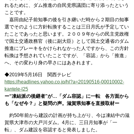
れるために、ダム推進の自民党県議団に寄り添ったという
ことです。
嘉田由紀子前知事の後を引き継いだ時から２期目の知事
選でそのように方針転換することは三日月氏が予定してい
たことであったと思います。２００９年からの民主党政権
で国土交通政務官（後に副大臣）として国土交通省のダム
推進にブレーキをかけられなかった人ですから、この方針
転換は予想されていたことですが、「容認」から「推進」
へ、その変わり身の早さにはあきれます。
◆2019年5月16日 関西テレビ
https://headlines.yahoo.co.jp/hl?a=20190516-00010002-
kantele-l25
ー“凍結派の後継者”が…「ダム容認」に一転 各方面から
も「なぜ今？」と疑問の声。滋賀県知事を直接取材ー
約50年前から建設の計画が持ち上がり、今は凍結中の滋
賀県大津市の大戸川ダム。4月に、三日月知事が「一
転」、ダム建設を容認すると発表しました。