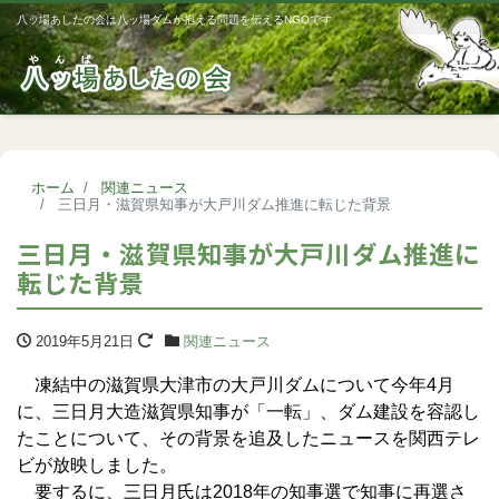
八ッ場あしたの会は八ッ場ダムが抱える問題を伝えるNGOです
Me
ホーム
関連ニュース
三日月・滋賀県知事が大戸川ダム推進に転じた背景
三日月・滋賀県知事が大戸川ダム推進に
転じた背景
2019年5月21日
関連ニュース
凍結中の滋賀県大津市の大戸川ダムについて今年4月
に、三日月大造滋賀県知事が「一転」、ダム建設を容認し
たことについて、その背景を追及したニュースを関西テレ
ビが放映しました。
要するに、三日月氏は2018年の知事選で知事に再選さ