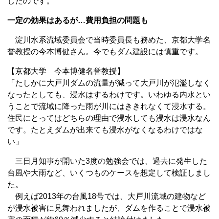
したのです。
一定の効果はあるが…費用負担の問題も
淀川水系流域委員会で当時委員長も務めた、京都大学名
誉教授の今本博健さん。今でもダム建設には慎重です。
【京都大学 今本博健名誉教授】
「たしかに大戸川ダムの流量が減って大戸川が氾濫しなく
なったとしても、浸水はするわけです。いわゆる内水とい
うことで流域に降った雨が川にはききれなくて浸水する。
住民にとってはどちらの理由で浸水しても浸水は浸水なん
です。たとえダムが出来ても浸水がなくなるわけではな
い」
三日月知事が開いた3度の勉強会では、過去に発生した
台風や大雨など、いくつものケースを想定して検証しまし
た。
例えば2013年の台風18号では、大戸川流域の建物など
が浸水被害に見舞われましたが、ダムを作ることで浸水被