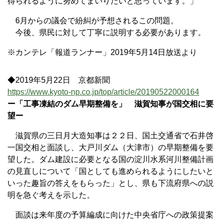
得られるように努めてまいりたいと思っています。」
6月からの議会で紛糾が予想されるこの問題。
今後、県民に対して丁寧に説明する必要があります。
※カンテレ「報道ランナー」2019年5月14日放送より
◆2019年5月22日 京都新聞
https://www.kyoto-np.co.jp/top/article/20190522000164
ー「工事凍結のダム早期整備を」 滋賀知事が国交相に要
望ー
滋賀県の三日月大造知事は２２日、国土交通省で石井啓
一国交相と面談し、大戸川ダム（大津市）の早期整備を要
望した。ダム建設に必要となる国の淀川水系河川整備計画
の見直しについて「国としても進められるようにしたいと
いった趣旨の答えをもらった」とし、県も下流府県への説
明を急ぐ考えを示した。
面談は来年度の予算編成に向けた中央省庁への政策提案