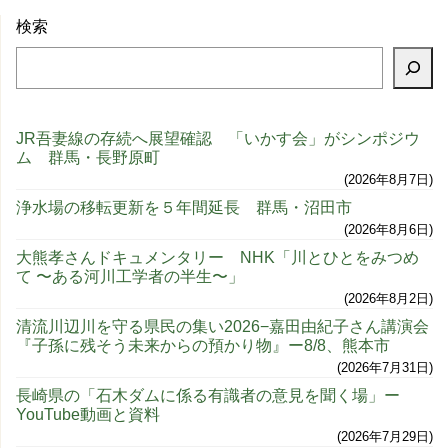
検索
JR吾妻線の存続へ展望確認 「いかす会」がシンポジウ
ム 群馬・長野原町
2026年8月7日
浄水場の移転更新を５年間延長 群馬・沼田市
2026年8月6日
大熊孝さんドキュメンタリー NHK「川とひとをみつめ
て 〜ある河川工学者の半生〜」
2026年8月2日
清流川辺川を守る県民の集い2026−嘉田由紀子さん講演会
『子孫に残そう未来からの預かり物』ー8/8、熊本市
2026年7月31日
長崎県の「石木ダムに係る有識者の意見を聞く場」ー
YouTube動画と資料
2026年7月29日