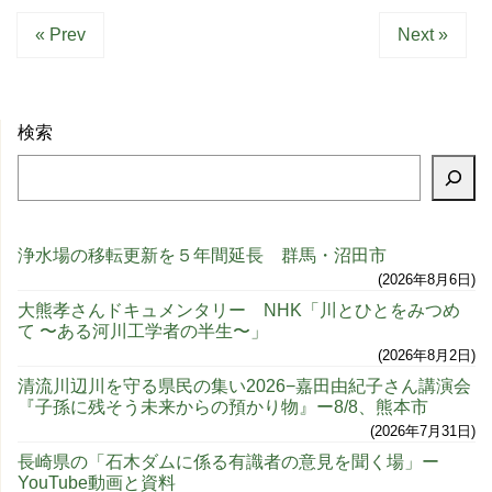
« Prev
Next »
検索
浄水場の移転更新を５年間延長 群馬・沼田市
2026年8月6日
大熊孝さんドキュメンタリー NHK「川とひとをみつめ
て 〜ある河川工学者の半生〜」
2026年8月2日
清流川辺川を守る県民の集い2026−嘉田由紀子さん講演会
『子孫に残そう未来からの預かり物』ー8/8、熊本市
2026年7月31日
長崎県の「石木ダムに係る有識者の意見を聞く場」ー
YouTube動画と資料