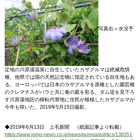
写真右＝水没予
定地の川原湯温泉に自生していたカザグルマは絶滅危惧
種。他県では国の天然記念物に指定されている自生地もあ
る。ヨーロッパでは日本のカザグルマを原種とした園芸種
のクレマチスがバラと共に春の庭を彩る。ダム堤を見下ろ
す川原湯地区の移転代替地に住民が移植したカザグルマが
今年も咲いた。2019年5月15日撮影。
◆2019年6月13日 上毛新聞 （紙面記事より転載）
https://www.jomo-news.co.jp/news/gunma/politics/138351