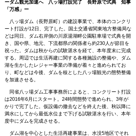
ーダム観光加速へ 八ッ場打設完了 長野原で式典 知事
「万感」ー
八ッ場ダム（長野原町）の建設事業で、本体のコンクリ
ート打設が12日、完了した。国土交通省関東地方整備局な
どは同日、ダム右岸側の川原湯湖畔公園駐車場で式典を開
き、国や県、地元、下流都県の関係者ら約230人が節目を
祝った。ダムは秋からの試験湛水を経て、本年度末に完成
する。周辺では生活再建に関する各種施設の整備や、ダム
湖を生かしたレジャー事業の準備が着々と進められてお
り、町などは今後、ダムを核とした八ッ場観光の態勢整備
を加速させる。
同省八ッ場ダム工事事務所によると、コンクリート打設
は2016年6月にスタート。24時間態勢で進められ、3年が
かりで完了した。仮設備の撤去などを終えた後、秋以降に
満水にしてから最低水位まで下げる試験湛水を行い、本年
度中にダムを完成させる。
ダム湖を中心とした生活再建事業は、水没5地区でそれ