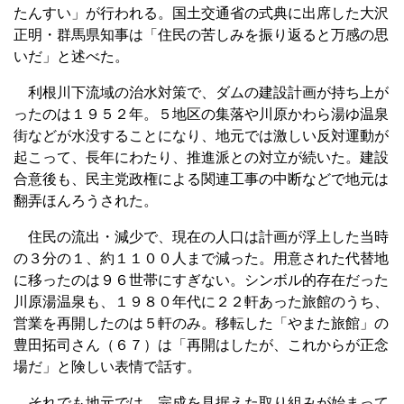
たんすい」が行われる。国土交通省の式典に出席した大沢
正明・群馬県知事は「住民の苦しみを振り返ると万感の思
いだ」と述べた。
利根川下流域の治水対策で、ダムの建設計画が持ち上が
ったのは１９５２年。５地区の集落や川原かわら湯ゆ温泉
街などが水没することになり、地元では激しい反対運動が
起こって、長年にわたり、推進派との対立が続いた。建設
合意後も、民主党政権による関連工事の中断などで地元は
翻弄ほんろうされた。
住民の流出・減少で、現在の人口は計画が浮上した当時
の３分の１、約１１００人まで減った。用意された代替地
に移ったのは９６世帯にすぎない。シンボル的存在だった
川原湯温泉も、１９８０年代に２２軒あった旅館のうち、
営業を再開したのは５軒のみ。移転した「やまた旅館」の
豊田拓司さん（６７）は「再開はしたが、これからが正念
場だ」と険しい表情で話す。
それでも地元では、完成を見据えた取り組みが始まって