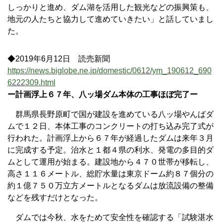
しっかりと進め、ダム湖を活用した観光などの振興策も、
地元の人たちと協力して進めていきたい」と話していまし
た。
◆2019年6月12日 読売新聞
https://news.biglobe.ne.jp/domestic/0612/ym_190612_690
6222309.html
ー計画浮上６７年、八ッ場ダム本体の工事ほぼ完了ー
群馬県長野原町で国が建設を進めている八ッ場やんばダ
ムで１２日、本体工事のコンクリートの打ち込み完了式が
行われた。計画浮上から６７年が経過したダムは来年３月
に完成する予定。治水と１都４県の利水、発電の多目的ダ
ムとして運用が始まる。建設地から４７０世帯が移転し、
高さ１１６メートル、総貯水量は東京ドーム約８７個分の
約１億７５０万立方メートルとなるダムは放流設備の整備
などを残すだけとなった。
ダムでは今秋、水をためて安全性を確認する「試験湛水