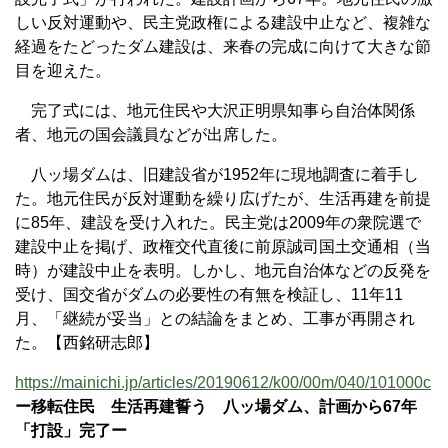
しい反対運動や、民主党政権による建設中止など、複雑な
経過をたどったダム建設は、来春の完成に向けて大きな節
目を迎えた。
完了式には、地元住民や大沢正明県知事ら自治体関係
者、地元の国会議員などが出席した。
八ッ場ダムは、旧建設省が1952年に現地調査に着手し
た。地元住民が反対運動を繰り広げたが、生活再建を前提
に85年、建設を受け入れた。民主党は2009年の衆院選で
建設中止を掲げ、政権交代直後に前原誠司国土交通相（当
時）が建設中止を表明。しかし、地元自治体などの反発を
受け、国交省がダムの必要性の有無を検証し、11年11
月、「継続が妥当」との結論をまとめ、工事が再開され
た。【西銘研志郎】
https://mainichi.jp/articles/20190612/k00/00m/040/101000c
ー移転住民 生活再建誓う 八ッ場ダム、計画から67年
「打設」完了ー