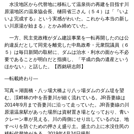
水没地区から代替地に移転して温泉街の再建を目指す川
原湯地区の温泉協会長、樋田省三さん（５４）は「『いよ
いよ完成する』という実感がわいた。これから本当の新し
い川原湯が始まる」とかみ締めていた。
一方、民主党政権がダム建設事業を一転再開したのは公
約違反だとして同党を離党した中島政希・元衆院議員（６
５）は毎日新聞の取材に、ダムは治水・利水の面から不必
要であることが明白だと指摘し、「平成の負の遺産という
ほかない」と話した。【西銘研志郎】
—転載終わり—
写真＝湖面橋・八ッ場大橋より八ッ場ダムのダム堤を望
む。渓畔林の中を吾妻川が細く流れている。JR吾妻線は
2014年9月まで吾妻川に沿って走っていた。JR吾妻線の川
原湯温泉駅があった場所は資材置き場となっており、青い
クレーン車が見える。川の両側にせり出しているのは、地
すべりを防ぐための押さえ盛り土。盛土の上に水没住民の
移転代替地がある。2019年4月24日撮影。