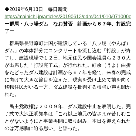
◆2019年6月13日 毎日新聞
https://mainichi.jp/articles/20190613/ddm/041/010/071000c
ー群馬・八ッ場ダム なお賛否 計画から６７年、打設完
了ー
群馬県長野原町に国が建設している「八ッ場（やんば）
ダム」の本体部分にコンクリートを流し込む「打設」が終
了し、建設現場で１２日、地元住民や国会議員ら２３０人
が出席した「打設完了式」が行われた。紆余（うよ）曲折
をたどったダム建設は計画から６７年を経て、来春の完成
に向けて大きな節目を迎えた。現実を受け止めて前を向く
移転住民がいる一方、ダム建設を批判する根強い声も聞か
れた。
民主党政権は２００９年、ダム建設中止を表明した。完
了式で大沢正明知事は「これ以上地元の皆さまが苦しむこ
とがないようにと事業再開に取り組み、本日を迎えられた
のは万感胸に迫る思い」と語った。