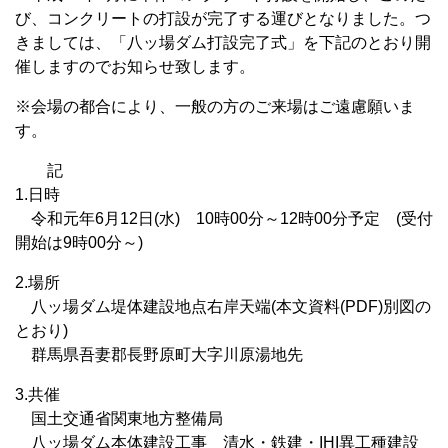
び、コンクリートの打設が完了する運びとなりました。つ
きましては、「八ッ場ダム打設完了式」を下記のとおり開
催しますのでお知らせ致します。
※会場の都合により、一般の方のご来場はご遠慮願いま
す。
記
1.日時
令和元年6月12日(水) 10時00分～12時00分予定 (受付
開始は9時00分～)
2.場所
八ッ場ダム堤体建設地点右岸天端(本文資料(PDF)別図の
とおり)
群馬県吾妻郡長野原町大字川原湯地先
3.共催
国土交通省関東地方整備局
八ッ場ダム本体建設工事 清水・鉄建・IHI異工種建設