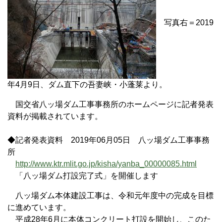
写真右＝2019
年4月9日、ダム直下の吾妻峡・小蓬莱より。
国交省八ッ場ダム工事事務所のホームページに記者発表
資料が掲載されています。
◆記者発表資料 2019年06月05日 八ッ場ダム工事事務
所
http://www.ktr.mlit.go.jp/kisha/yanba_00000085.html
「八ッ場ダム打設完了式」を開催します
八ッ場ダム本体建設工事は、令和元年度中の完成を目標
に進めています。
平成28年6月に本体コンクリート打設を開始し、このた