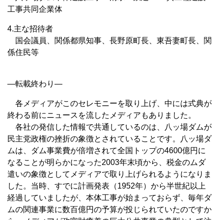
工事共同企業体
4.主な招待者
国会議員、関係都県知事、長野原町長、東吾妻町長、関
係住民等
—転載終わり—
各メディアがこのセレモニーを取り上げ、中には式典が
終わる前にニュースを流したメディアもありました。
各社の発信した情報で共通しているのは、八ッ場ダムが
民主党政権の挫折の象徴とされていることです。八ッ場ダ
ムは、ダム事業費が倍増されて全国トップの4600億円に
なることが明らかになった2003年末頃から、税金のムダ
遣いの象徴としてメディアで取り上げられるようになりま
した。当時、すでに計画発表（1952年）から半世紀以上
経過していましたが、本体工事が始まっておらず、毎年ダ
ムの関連事業に数百億円の予算が投じられていたのですか