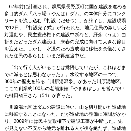
67年前に計画され、群馬県長野原町に国が建設を進める
多目的ダム「八ッ場（やんば）ダム」の本体部分にコンク
リートを流し込む「打設（だせつ）」が終了し、建設現場
で12日、「打設完了式」が行われた。地元住民の激しい反
対運動や、民主党政権下の建設中断など、紆余（うよ）曲
折をたどったダム建設は、来春の完成に向けて大きな節目
を迎えた。しかし、水没のため造成地に移転を余儀なくさ
れた住民の暮らしはいまだ再建途中だ。
「出て行く人がいることは覚悟していたが、これほどま
でに減るとは思わなかった」。水没する地区の一つで、
800年の歴史を誇る「川原湯温泉」があった川原湯地区。
ここで創業約100年の老舗旅館「やまきぼし」を営んでい
た樋田省三さん（54）が言った。
川原湯地区はダムの建設に伴い、山を切り開いた造成地
に移転することになった。だが造成地の整備に時間がかか
り、2009年には民主党政権下で建設工事が中断した。先
が見えない不安から地元を離れる人が後を絶たず、造成地