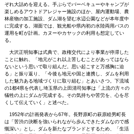
ぞれ大詰めを迎える。手ぶらでバーベキューやキャンプが
楽しめるアウトドアレジャー施設のほか、屋内運動場、農
林産物の加工施設、ダム湖を望む水辺公園などが本年度中
に完成する。湖面では、観光船や県内初の水陸両用バスの
運用を町が計画。カヌーやカヤックの利用も想定してい
る。
大沢正明知事は式典で、政権交代により事業が停滞した
ことに触れ、「地元がこれ以上苦しむことがあってはなら
ないという思いで取り組んだ。思い起こすと万感胸に迫
る」と振り返り、「今後も地元や国と連携し、ダムを利用
した魅力ある地域づくりに取り組む」とあいさつ。下流域
の1都4県を代表し埼玉県の上田清司知事は「上流の方々の
犠牲の上にダムが完成する。その気持ちや苦労を、心を尽
くして伝えていく」と述べた。
1952年の計画発表から67年。長野原町の萩原睦男町長
は「苦渋の決断を強いられながら歩んできたダムなので感
慨深い」とし、ダムを新たなブランドとするため、「生活