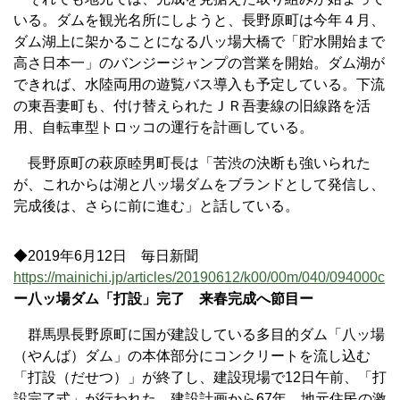
いる。ダムを観光名所にしようと、長野原町は今年４月、
ダム湖上に架かることになる八ッ場大橋で「貯水開始まで
高さ日本一」のバンジージャンプの営業を開始。ダム湖が
できれば、水陸両用の遊覧バス導入も予定している。下流
の東吾妻町も、付け替えられたＪＲ吾妻線の旧線路を活
用、自転車型トロッコの運行を計画している。
長野原町の萩原睦男町長は「苦渋の決断も強いられた
が、これからは湖と八ッ場ダムをブランドとして発信し、
完成後は、さらに前に進む」と話している。
◆2019年6月12日 毎日新聞
https://mainichi.jp/articles/20190612/k00/00m/040/094000c
ー八ッ場ダム「打設」完了 来春完成へ節目ー
群馬県長野原町に国が建設している多目的ダム「八ッ場
（やんば）ダム」の本体部分にコンクリートを流し込む
「打設（だせつ）」が終了し、建設現場で12日午前、「打
設完了式」が行われた。建設計画から67年。地元住民の激