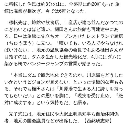
に移転した住民は約3分の1に。全盛期に約20軒あった旅
館は廃業が相次ぎ、今では6軒となった。
移転先は、旅館や飲食店、土産店が建ち並んだかつての
にぎわいとはほど遠い。樋田さんの旅館も再建途中にあ
る。日中は旅館に先立ちオープンさせたレストランで厨房
（ちゅうぼう）に立つ。「嘆いても、いる人でやらなけれ
ばいけない」。地元の温泉協会の会長でもある樋田さんが
目指すのは、ダムを生かした観光地化だ。4月にはダムに
架かる橋でバンジージャンプの営業が始まった。
「本当にダムで観光地化できるのか。川原湯をどうした
いかというビジョンが見えない」といった懐疑的な声もあ
る。それでも樋田さんは「川原湯で生きる人に誇りを持っ
てもらいたい」との思いを胸に、「現実を受け止め、『絶
対に成功する』という気持ちだ」と語る。
完了式には、地元住民や大沢正明県知事ら自治体関係
者、地元の国会議員などが出席した。【西銘研志郎】