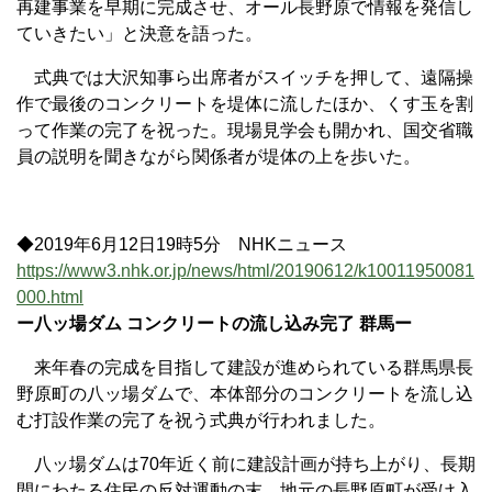
再建事業を早期に完成させ、オール長野原で情報を発信し
ていきたい」と決意を語った。
式典では大沢知事ら出席者がスイッチを押して、遠隔操
作で最後のコンクリートを堤体に流したほか、くす玉を割
って作業の完了を祝った。現場見学会も開かれ、国交省職
員の説明を聞きながら関係者が堤体の上を歩いた。
◆2019年6月12日19時5分 NHKニュース
https://www3.nhk.or.jp/news/html/20190612/k10011950081
000.html
ー八ッ場ダム コンクリートの流し込み完了 群馬ー
来年春の完成を目指して建設が進められている群馬県長
野原町の八ッ場ダムで、本体部分のコンクリートを流し込
む打設作業の完了を祝う式典が行われました。
八ッ場ダムは70年近く前に建設計画が持ち上がり、長期
間にわたる住民の反対運動の末、地元の長野原町が受け入