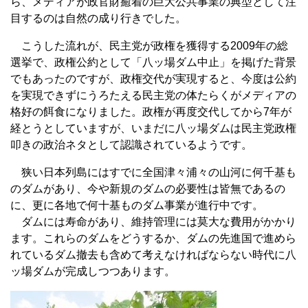
ら、メディアが政官財癒着の巨大公共事業の典型として注
目するのは自然の成り行きでした。
こうした流れが、民主党が政権を獲得する2009年の総
選挙で、政権公約として「八ッ場ダム中止」を掲げた背景
でもあったのですが、政権交代が実現すると、今度は公約
を実現できずにうろたえる民主党の体たらくがメディアの
格好の餌食になりました。政権が再度交代してから7年が
経とうとしていますが、いまだに八ッ場ダムは民主党政権
叩きの政治ネタとして認識されているようです。
狭い日本列島にはすでに全国津々浦々の山河に何千基も
のダムがあり、今や新規のダムの必要性は皆無であるの
に、更に各地で何十基ものダム事業が進行中です。
ダムには寿命があり、維持管理には莫大な費用がかかり
ます。これらのダムをどうするか、ダムの先進国で進めら
れているダム撤去も含めて考えなければならない時代に八
ッ場ダムが完成しつつあります。