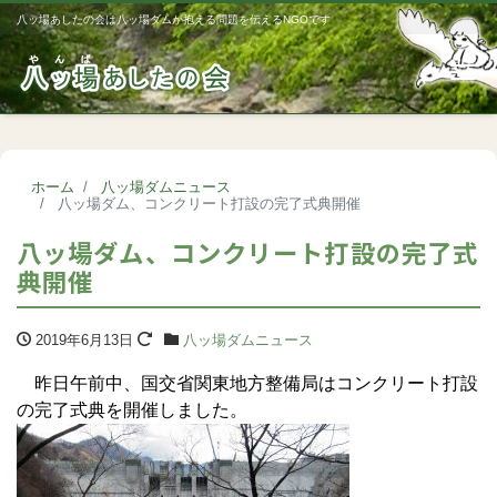
八ッ場あしたの会は八ッ場ダムが抱える問題を伝えるNGOです
Me
ホーム
八ッ場ダムニュース
八ッ場ダム、コンクリート打設の完了式典開催
八ッ場ダム、コンクリート打設の完了式
典開催
2019年6月13日
八ッ場ダムニュース
昨日午前中、国交省関東地方整備局はコンクリート打設
の完了式典を開催しました。