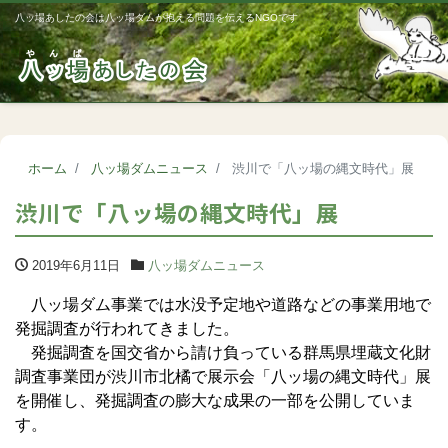
八ッ場あしたの会は八ッ場ダムが抱える問題を伝えるNGOです
Me
ホーム
八ッ場ダムニュース
渋川で「八ッ場の縄文時代」展
渋川で「八ッ場の縄文時代」展
2019年6月11日
八ッ場ダムニュース
八ッ場ダム事業では水没予定地や道路などの事業用地で
発掘調査が行われてきました。
発掘調査を国交省から請け負っている群馬県埋蔵文化財
調査事業団が渋川市北橘で展示会「八ッ場の縄文時代」展
を開催し、発掘調査の膨大な成果の一部を公開していま
す。