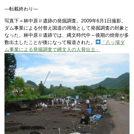
—転載終わり—
写真下＝林中原Ⅱ遺跡の発掘調査。2009年6月1日撮影。
ダム事業による付替え国道の用地として発掘調査の対象と
なった。林中原Ⅱ遺跡では、縄文時代中～後期の焼骨が多
数出土したことが後になって報道された。
「八ッ場ダ
ム事業による発掘調査で縄文人の人骨出土」