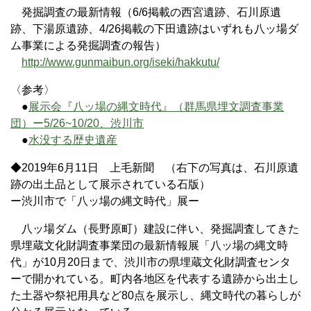
発掘調査の最新情報（6/6掲載の西宮遺跡、石川原遺
跡、下湯原遺跡、4/26掲載の下田遺跡はいずれも八ッ場ダ
ム事業による発掘調査の報告）
http://www.gunmaibun.org/iseki/hakkutu/
〈参考〉
●
展示会『八ッ場の縄文時代』（群馬県埋文調査事業
団）ー5/26~10/20、渋川市
●
水没する歴史遺産
◆2019年6月11日 上毛新聞 （右下の写真は、石川原遺
跡の出土品として展示されている石版）
ー渋川市で「八ッ場の縄文時代」展ー
八ッ場ダム（長野原町）建設に伴い、発掘調査してきた
県埋蔵文化財調査事業団の最新情報展「八ッ場の縄文時
代」が10月20日まで、渋川市の県埋蔵文化財調査センタ
ーで開かれている。町内各地区を代表する遺跡から出土し
た土器や祭祀用具など80点を展示し、縄文時代の暮らしが