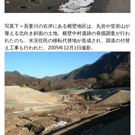
写真下＝吾妻川の右岸にある横壁地区は、丸岩や堂岩山が
聳える北向き斜面の土地。横壁中村遺跡の発掘調査が行わ
れたのち、水没住民の移転代替地が造成され、国道の付替
え工事も行われた。2005年12月1日撮影。