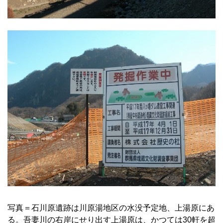
写真＝石川原遺跡は川原湯地区の水没予定地、上湯原にあ
る。吾妻川の右岸にせり出す上湯原は、かつては30軒を超