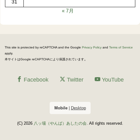
31
« 7月
This site is protected by reCAPTCHA and the Google
Privacy Policy
and
Terms of Service
apply.
。
本サイトはGoogle reCAPTCHAにより保護されています
Facebook
Twitter
YouTube
Mobile
|
Desktop
(C) 2026
八ッ場（やんば）あしたの会
. All rights reserved.