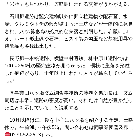
「岩版」も見つかり、広範囲にわたる交流がうかがえる。
石川原遺跡は竪穴建物以外に掘立柱建物や配石墓、水
場、クルミやトチの殻が詰まった土坑などが一体的に発見
され、八ッ場地域の拠点的な集落と判明した。岩版に加
え、ハート形土偶や石棒、ヒスイ製の勾玉など祭祀用具や
装飾品も多数出土した。
長野原一本松遺跡、横壁中村遺跡、林中原Ⅱ遺跡では
100～250棟の竪穴建物が見つかった。環状に集落を形成
した痕跡があり、千年以上にわたり人々が暮らしていたら
しい。
同事業団八ッ場ダム調査事務所の藤巻幸男所長は「ダム
周辺は非常に遺跡の密度が高い。それだけ自然が豊かだっ
たことを示している」と説明する。
10月以降は江戸期を中心に八ッ場を紹介する予定。土曜
休み。午前9時～午後5時。問い合わせは同事業団普及課（
0279-52-2513）へ。