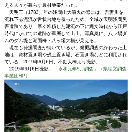
える人々が暮らす農村地帯だった。
天明三（1783）年の浅間山大噴火の際には、吾妻川を
流れ下る泥流が舌状台地を覆ったため、全域が天明浅間災
害遺跡であり、厚く堆積した泥流の下に縄文時代から江戸
時代にかけての遺跡が重層して出土。写真奥に、八ッ場ダ
ムのダム堤と湖面橋・八ッ場大橋が見える。
現在も発掘調査が続いているが、発掘調査の終わった土
地は、資材置き場や残土置き場、石置き場などに利用され
ている。2019年6月6日、不動大橋より撮影。
2019年6月6日撮影。
「令和元年5月調査」（県埋文調査
事業団HP）