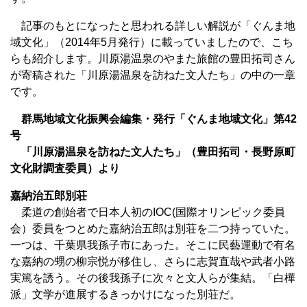
記事のもとになったと思われる詳しい解説が「ぐんま地
域文化」（2014年5月発行）に載っていましたので、こち
らも紹介します。川原湯温泉のやまた旅館の豊田拓司さん
が寄稿された「川原湯温泉を訪ねた文人たち」の中の一章
です。
群馬地域文化振興会編集・発行「ぐんま地域文化」第42
号
「川原湯温泉を訪ねた文人たち」（豊田拓司・長野原町
文化財調査委員）より
嘉納治五郎別荘
柔道の創始者で日本人初のIOC(国際オリンピック委員
会）委員をつとめた嘉納治五郎は別荘を二つ持っていた。
一つは、千葉県我孫子市にあった。そこに民藝運動で有名
な嘉納の甥の柳宗悦が移住し、さらに志賀直哉や武者小路
実篤を誘う。その後我孫子に次々と文人らが集結。「白樺
派」文学が進展するきっかけになった別荘だ。