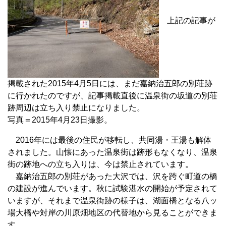
上記の記事が
掲載された2015年4月5日には、まだ嘉納治五郎の別荘跡
に行かれたのですが、記事掲載直後に温泉街の坂道の別荘
跡周辺は立ち入り禁止になりました。
写真＝2015年4月23日撮影。
2016年には最後の住民が移転し、共同湯・王湯も解体
されました。山懐にあった温泉街は跡形もなくなり、温泉
街の跡地への立ち入りは、今は禁止されています。
嘉納治五郎の別荘があった大沢では、沢を跨ぐ町道の橋
の建設が進んでいます。秋に試験湛水の開始が予定されて
いますが、それまで温泉街跡の様子は、湖面橋となる八ッ
場大橋や対岸の川原畑地区の代替地から見ることができま
す。