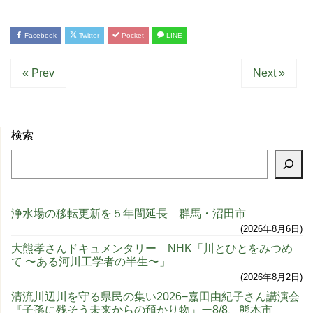
Facebook
Twitter
Pocket
LINE
« Prev
Next »
検索
浄水場の移転更新を５年間延長 群馬・沼田市
2026年8月6日
大熊孝さんドキュメンタリー NHK「川とひとをみつめ
て 〜ある河川工学者の半生〜」
2026年8月2日
清流川辺川を守る県民の集い2026−嘉田由紀子さん講演会
『子孫に残そう未来からの預かり物』ー8/8、熊本市