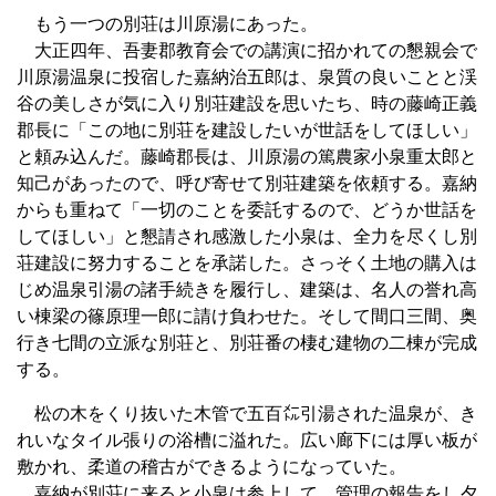
もう一つの別荘は川原湯にあった。
大正四年、吾妻郡教育会での講演に招かれての懇親会で
川原湯温泉に投宿した嘉納治五郎は、泉質の良いことと渓
谷の美しさが気に入り別荘建設を思いたち、時の藤崎正義
郡長に「この地に別荘を建設したいが世話をしてほしい」
と頼み込んだ。藤崎郡長は、川原湯の篤農家小泉重太郎と
知己があったので、呼び寄せて別荘建築を依頼する。嘉納
からも重ねて「一切のことを委託するので、どうか世話を
してほしい」と懇請され感激した小泉は、全力を尽くし別
荘建設に努力することを承諾した。さっそく土地の購入は
じめ温泉引湯の諸手続きを履行し、建築は、名人の誉れ高
い棟梁の篠原理一郎に請け負わせた。そして間口三間、奥
行き七間の立派な別荘と、別荘番の棲む建物の二棟が完成
する。
松の木をくり抜いた木管で五百㍍引湯された温泉が、き
れいなタイル張りの浴槽に溢れた。広い廊下には厚い板が
敷かれ、柔道の稽古ができるようになっていた。
嘉納が別荘に来ると小泉は参上して、管理の報告をし夕