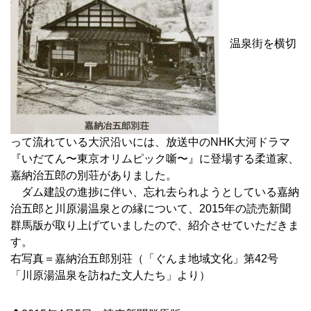
温泉街を横切
って流れている大沢沿いには、放送中のNHK大河ドラマ
『いだてん〜東京オリムピック噺〜』に登場する柔道家、
嘉納治五郎の別荘がありました。
ダム建設の進捗に伴い、忘れ去られようとしている嘉納
治五郎と川原湯温泉との縁について、2015年の読売新聞
群馬版が取り上げていましたので、紹介させていただきま
す。
右写真＝嘉納治五郎別荘（「ぐんま地域文化」第42号
「川原湯温泉を訪ねた文人たち」より）