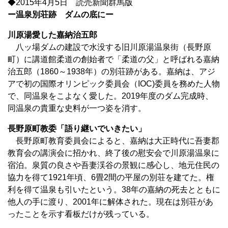
◆2015年4月5日 読売新聞群馬版
ー温泉別荘跡 ダムの底にー
川原湯愛した嘉納治五郎
八ッ場ダムの建設で水没する旧川原湯温泉街（長野原
町）に講道館柔道の創始者で「柔道の父」と呼ばれる嘉納
治五郎（1860～1938年）の別荘跡がある。嘉納は、アジ
アで初の国際オリンピック委員会（IOC)委員を務めた人物
で、同温泉をこよなく愛した。2019年度のダム完成時、
同温泉の貴重な史料が一つ姿を消す。
長野原町教委「語り継いでいきたい」
長野原町教育委員会によると、嘉納は大正時代に吾妻郡
教育会の講演会に招かれ、終了後の慰安会で川原湯温泉に
宿泊。泉質の良さや吾妻渓谷の景観に感心し、地元住民の
協力を得て1921年頃、6畳2間の平屋の別荘を建てた。権
利を得て温泉も引いたという。38年の嘉納の死去とともに
他人の手に渡り、2001年に解体された。現在は別荘があ
ったことを示す看板だけが残っている。