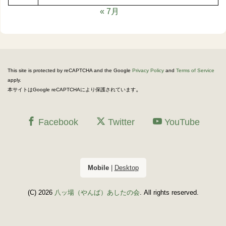
« 7月
This site is protected by reCAPTCHA and the Google
Privacy Policy
and
Terms of Service
apply.
。
本サイトはGoogle reCAPTCHAにより保護されています
Facebook
Twitter
YouTube
Mobile
|
Desktop
(C) 2026
八ッ場（やんば）あしたの会
. All rights reserved.