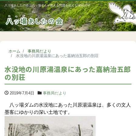
八ッ場あしたの会は八ッ場ダムが抱える問題を伝えるNGOです
Me
ホーム
事務局だより
水没地の川原湯温泉にあった嘉納治五郎の別荘
水没地の川原湯温泉にあった嘉納治五郎
の別荘
2019年7月4日
事務局だより
八ッ場ダムの水没地にあった川原湯温泉は、多くの文人
墨客にゆかりの深い土地です。