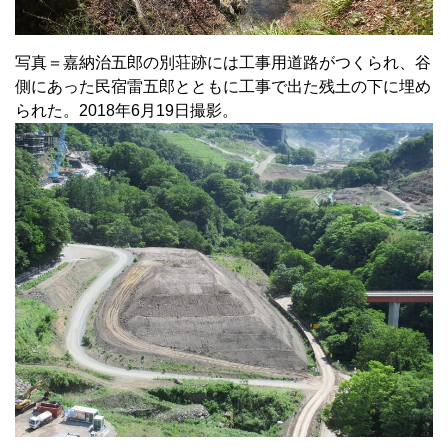
写真＝嘉納治五郎の別荘跡には工事用道路がつくられ、谷
側にあった民宿雷五郎とともに工事で出た残土の下に埋め
られた。2018年6月19日撮影。