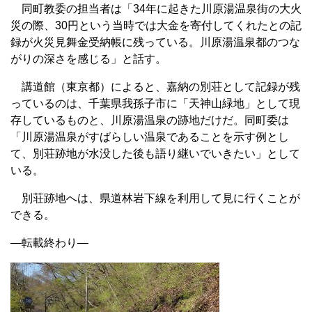
同町教委の担当者は「34年に起きた川原湯温泉街の大火
災の際、30円という当時では大金を寄付してくれたとの記
録が火災見舞金受納帳に残っている。川原湯温泉都のつな
がりの深さを感じる」と話す。
講道館（東京都）によると、嘉納の別荘として記録が残
っているのは、千葉県我孫子市に「天神山緑地」として現
存しているものと、川原湯温泉の跡地だけだ。同町委は
「川原湯温泉がすばらしい温泉であることを示す例とし
て、別荘跡地が水没した後も語り継いでいきたい」として
いる。
別荘跡地へは、県道林岩下線を利用して見に行くことが
できる。
—転載終わり—