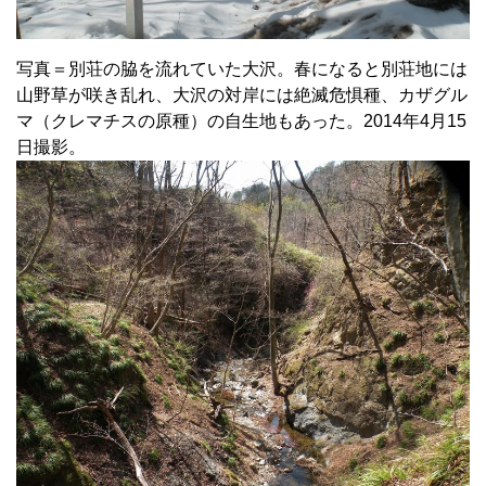
写真＝別荘の脇を流れていた大沢。春になると別荘地には
山野草が咲き乱れ、大沢の対岸には絶滅危惧種、カザグル
マ（クレマチスの原種）の自生地もあった。2014年4月15
日撮影。