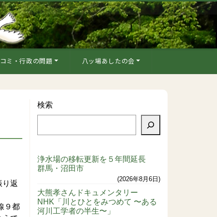
コミ・行政の問題
八ッ場あしたの会
検索
浄水場の移転更新を５年間延長
群馬・沼田市
。
2026年8月6日
振り返
大熊孝さんドキュメンタリー
NHK「川とひとをみつめて 〜ある
線９都
河川工学者の半生〜」