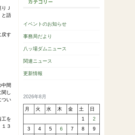
カテゴリー
巡りＪ
」と語
イベントのお知らせ
に戻す
事務局だより
）
八ッ場ダムニュース
関連ニュース
更新情報
の中間
に関し
2026年8月
につい
月
火
水
木
金
土
日
着工を
1
2
、１３
3
4
5
6
7
8
9