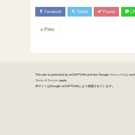
Facebook
Twitter
Pocket
LI
« Prev
This site is protected by reCAPTCHA and the Google
Privacy Policy
and
Terms of Service
apply.
。
本サイトはGoogle reCAPTCHAにより保護されています