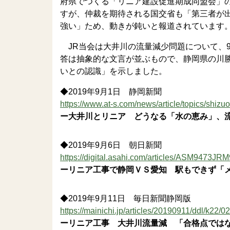
府県でつくる「リニア建設促進期成同盟会」
すが、仲裁を期待される国交省も「第三者が
強い」ため、動きが鈍いと報道されています。
JR当会は大井川の流量減少問題について、
答は抽象的な文言が並ぶもので、静岡県の川
いとの認識」を示しました。
◆2019年9月1日 静岡新聞
https://www.at-s.com/news/article/topics/shiz
ー大井川とリニア どうなる「水の恵み」、
◆2019年9月6日 朝日新聞
https://digital.asahi.com/articles/ASM9473J
ーリニア工事で静岡ＶＳ愛知 駅もできず「
◆2019年9月11日 毎日新聞静岡版
https://mainichi.jp/articles/20190911/ddl/k22/
ーリニア工事 大井川流量減 「合格点では