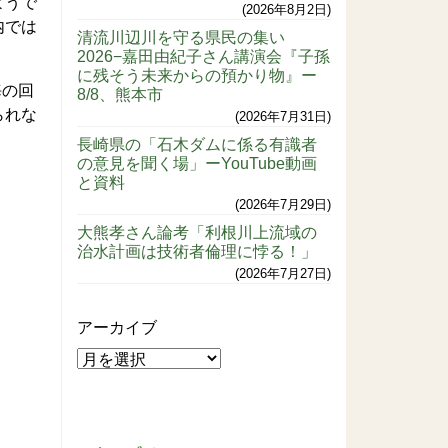
ようで
2026年8月2日
内では
清流川辺川を守る県民の集い
2026−嘉田由紀子さん講演会『子孫
に残そう未来からの預かり物』ー
海の回
8/8、熊本市
られな
2026年7月31日
長崎県の「石木ダムに係る有識者
の意見を聞く場」ーYouTube動画
と資料
2026年7月29日
大熊孝さん論考「利根川上流域の
治水計画は技術者倫理に悖る！」
2026年7月27日
アーカイブ