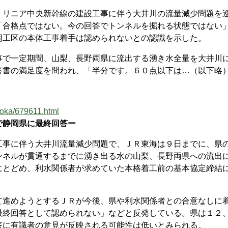
リニア中央新幹線の建設工事に伴う大井川の流量減少問題を
「合格点ではない。今の回答でトンネルを掘れる状態ではない
岡工区の本体工事着手は認められないとの認識を示した。
で一定期間、山梨、長野両県に流出する湧き水全量を大井川
答書の満足度を問われ、「半分です。６０点以下は…（以下略
zuoka/679611.html
で静岡県に最終回答ー
事に伴う大井川流量減少問題で、ＪＲ東海は９日までに、県
ンネルが貫通するまでに湧き出る水の山梨、長野両県への流出
にとどめ、利水関係者が求めていた本格着工前の基本協定締結
進めようとするＪＲが今後、県や利水関係者との合意なしに
最終回答として認められない」などと反発している。県は１２
答に有識者の意見が反映される可能性は低いとみられる。