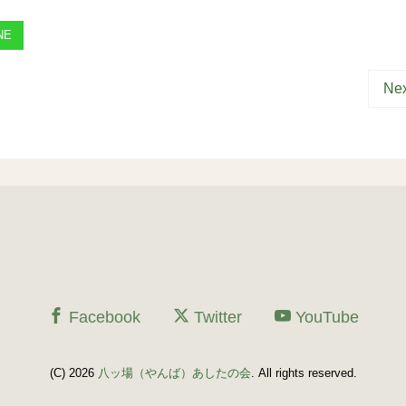
NE
Nex
Facebook
Twitter
YouTube
(C) 2026
八ッ場（やんば）あしたの会
. All rights reserved.