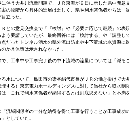
に伴う大井川流量問題で、ＪＲ東海が９日に示した県中間意
答案の段階から具体的進展は乏しく、県や利水関係者からは「
が目立った。
Ｒとの意見交換会で「『検討』や『必要に応じて継続』の表
るよう要請していたが、最終回答には「検討する」や「調整し
焦点だったトンネル湧水の県外流出防止や中下流域の水資源に
るのか具体策は示されなかった。
で、工事中や工事完了後の中下流域の流量については「減る
る水について、島田市の染谷絹代市長がＪＲの働き掛けで大
管理する）東京電力ホールディングスに対して当社から取水制
者は「これで利水関係者が納得するとは到底思えない」と不満
「流域関係者の十分な納得を得て工事を行うことが工事成功
る」としていた。