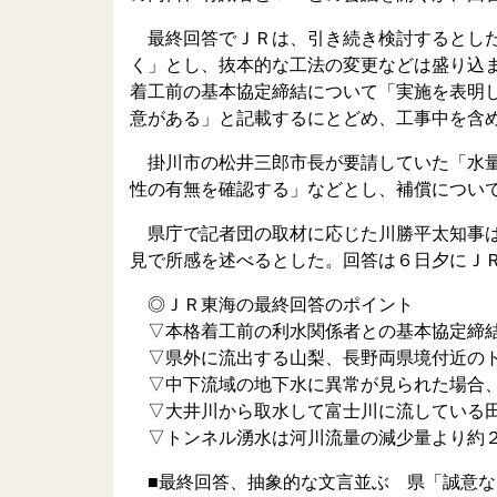
最終回答でＪＲは、引き続き検討するとした
く」とし、抜本的な工法の変更などは盛り込
着工前の基本協定締結について「実施を表明
意がある」と記載するにとどめ、工事中を含
掛川市の松井三郎市長が要請していた「水量
性の有無を確認する」などとし、補償につい
県庁で記者団の取材に応じた川勝平太知事は
見で所感を述べるとした。回答は６日夕にＪ
◎ＪＲ東海の最終回答のポイント
▽本格着工前の利水関係者との基本協定締
▽県外に流出する山梨、長野両県境付近のト
▽中下流域の地下水に異常が見られた場合、
▽大井川から取水して富士川に流している田
▽トンネル湧水は河川流量の減少量より約２
■最終回答、抽象的な文言並ぶ 県「誠意な