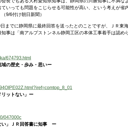
の会長でもある大村愛知県知事は、静岡県の川勝知事に不満な
出ていっても問題をこじらせる可能性が高い、という考えが省
（9/6付け朝日新聞）
9日までに静岡県に最終回答を送ったとのことですが、ＪＲ東
勝知事は「南アルプストンネル静岡工区の本体工事着手は認め
uoka/674793.html
流域の歴史・歩み・思いー
RM94OIPE02Z.html?iref=comtop_8_01
メリットない」ー
020/047000c
ない」ＪＲ回答書に知事 ー