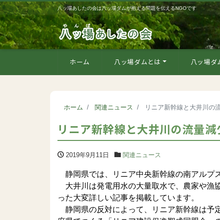
八ッ場あしたの会は八ッ場ダムが抱える問題を伝えるNGOです
ホーム
八ッ場ダムとは
八ッ場ダ
ホーム
関連ニュース
リニア新幹線と大井川の
リニア新幹線と大井川の流量減
2019年9月11日
関連ニュース
静岡県では、リニア中央新幹線の南アルプス
大井川は発電用水の大量取水で、農家や漁協
った大変詳しい記事を掲載しています。
静岡県の反対によって、リニア新幹線は予定