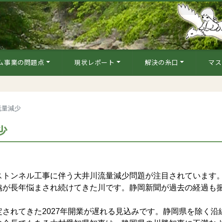
ム事業の問題点
現状レポート
解決の糸口
マス
流量減少
少
トンネル工事に伴う大井川流量減少問題が注目されています
が長年悩まされ続けてきた川です。静岡新聞が過去の経過も
されてきた2027年開業が遅れる見込みです。静岡県を除く沿