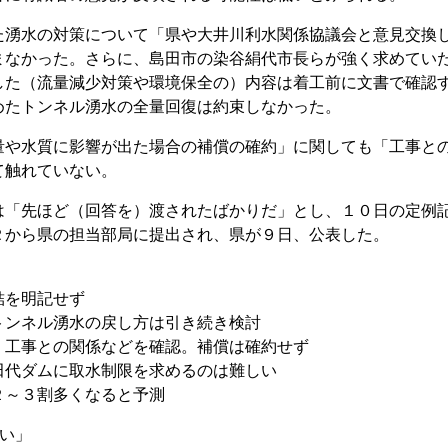
湧水の対策について「県や大井川利水関係協議会と意見交換
まなかった。さらに、島田市の染谷絹代市長らが強く求めてい
した（流量減少対策や環境保全の）内容は着工前に文書で確認
めたトンネル湧水の全量回復は約束しなかった。
や水質に影響が出た場合の補償の確約」に関しても「工事と
て触れていない。
「先ほど（回答を）渡されたばかりだ」とし、１０日の定例
Ｒから県の担当部局に提出され、県が９日、公表した。
結を明記せず
ンネル湧水の戻し方は引き続き検討
工事との関係などを確認。補償は確約せず
代ダムに取水制限を求めるのは難しい
～３割多くなると予測
い」