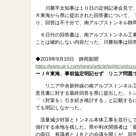
川勝平太知事は１０日の定例記者会見で、
Ｒ東海から県に提出された回答書について、
り、回答は不十分で、南アルプストンネル静
６日付の回答書は、南アルプストンネル工事
ことは確約しない内容だった。川勝知事は回
◆2019年9月10日 静岡新聞
https://www.at-s.com/news/article/politics/shi
ーＪＲ東海、事前協定明記せず リニア問題
リニア中央新幹線の南アルプストンネル工
意見書に対する最終回答を県に提出した。ト
「（対策を）引き続き検討する」と記載する
ても明記しなかった。
流量減少対策とトンネル本体工事を並行して
強行する余地を残した。県や利水関係者は「
の両日、有識者とＪＲとの会議を開くが、回