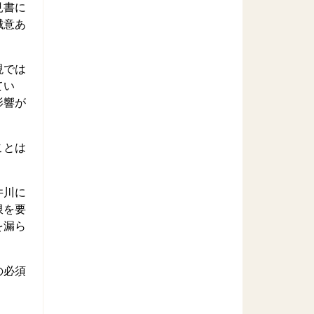
見書に
誠意あ
現では
てい
影響が
ことは
井川に
限を要
を漏ら
の必須