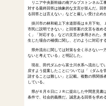
リニア中央新幹線の南アルプストンネル工事
対する最終回答は抽象的な文言が並んだ。回
る回答とは言えない」などと厳しい受け止め
掛川市の林和範上下水道部長は８月下旬、Ｊ
市民に説明できない」と回答案の文言を改め
く」「対応する」などの文言が多用された。
生じた場合の補償に関し、どのように対応す
県外流出に関しては対策を全く示さない一方
ないと考えている」と明記した。
現在、田代ダムから富士川水系へ流出してい
戻すよう提案したことについては「（ダムを
請することは難しい」と記載。複数の県関係
している。
県が６月６日にＪＲに提出した中間意見書は
条件で、社会的義務だ。誠意ある回答を求め