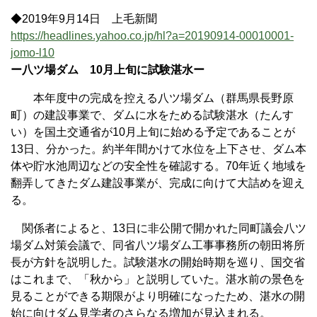
◆2019年9月14日 上毛新聞
https://headlines.yahoo.co.jp/hl?a=20190914-00010001-
jomo-l10
ー八ツ場ダム 10月上旬に試験湛水ー
本年度中の完成を控える八ツ場ダム（群馬県長野原
町）の建設事業で、ダムに水をためる試験湛水（たんす
い）を国土交通省が10月上旬に始める予定であることが
13日、分かった。約半年間かけて水位を上下させ、ダム本
体や貯水池周辺などの安全性を確認する。70年近く地域を
翻弄してきたダム建設事業が、完成に向けて大詰めを迎え
る。
関係者によると、13日に非公開で開かれた同町議会八ツ
場ダム対策会議で、同省八ツ場ダム工事事務所の朝田将所
長が方針を説明した。試験湛水の開始時期を巡り、国交省
はこれまで、「秋から」と説明していた。湛水前の景色を
見ることができる期限がより明確になったため、湛水の開
始に向けダム見学者のさらなる増加が見込まれる。