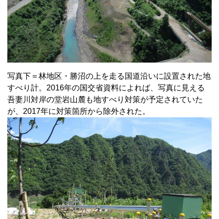
写真下＝林地区・勝沼の上を走る国道沿いに設置された地
すべり計。2016年の国交省資料によれば、写真に見える
吾妻川対岸の堂岩山麓も地すべり対策が予定されていた
が、2017年に対策箇所から除外された。