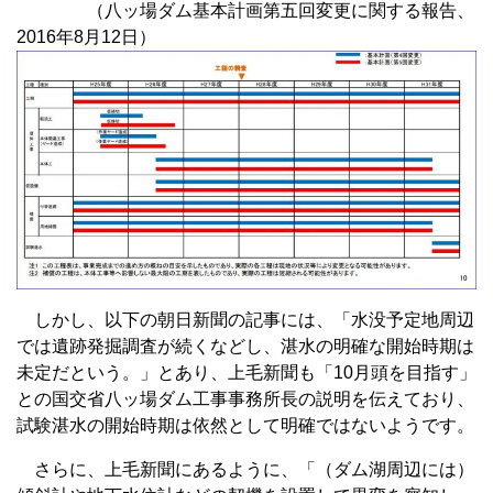
（八ッ場ダム基本計画第五回変更に関する報告、
2016年8月12日）
しかし、以下の朝日新聞の記事には、「水没予定地周辺
では遺跡発掘調査が続くなどし、湛水の明確な開始時期は
未定だという。」とあり、上毛新聞も「10月頭を目指す」
との国交省八ッ場ダム工事事務所長の説明を伝えており、
試験湛水の開始時期は依然として明確ではないようです。
さらに、上毛新聞にあるように、「（ダム湖周辺には）