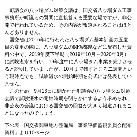
町議会の八ッ場ダム対策会議は、国交省八ッ場ダム工事
事務所が町議らの質問に直接答える重要な場ですが、非公
開で行われているため、その内容が報道されることはほと
んどありません。
国交省は2016年に行われた八ッ場ダム基本計画の五度
目の変更の際に、八ッ場ダムの関係都県などに配布した資
料の中で、2019年度下半期（2019年10月～2020年3月）
に試験湛水を行い、19年度中に八ッ場ダム事業を完了させ
ると説明していましたが、10月まで残すところ二週間とい
う現時点でも、試験湛水の開始時期を公式には発表してい
ません。
このため、9月13日に開かれた町議会の八ッ場ダム対策
会議で試験湛水の開始時期を明らかにするよう求められ、
非公表の会議における国交省の回答が大きく報道されるこ
とになったのでしょう。
下の表＝国交省関東地方整備局「事業評価監視委員会配布
資料」より10ページ