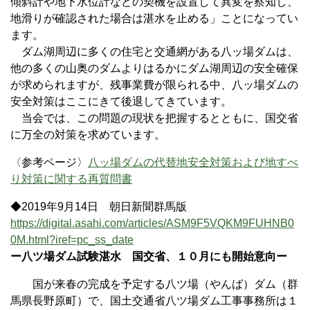
傾斜計や地下水位計などの契機を設置して異変を察知し、
地滑りが確認された場合は湛水を止める」ことになってい
ます。
ダム湖周辺に多くの住宅と交通網がある八ッ場ダムは、
他の多くの山奥のダムよりはるかにダム湖周辺の安全確保
が求められますが、残事業費が限られる中、八ッ場ダムの
安全対策はここにきて後退してきています。
当会では、この問題の現状を把握するとともに、国交省
に万全の対策を求めています。
〈参考ページ〉
八ッ場ダムの代替地安全対策および地すべ
り対策に関する再質問書
◆2019年9月14日 朝日新聞群馬版
https://digital.asahi.com/articles/ASM9F5VQKM9FUHNB0
0M.html?iref=pc_ss_date
ー八ツ場ダム試験湛水 国交省、１０月にも開始意向ー
国が来春の完成を予定する八ツ場（やんば）ダム（群
馬県長野原町）で、国土交通省八ツ場ダム工事事務所は１