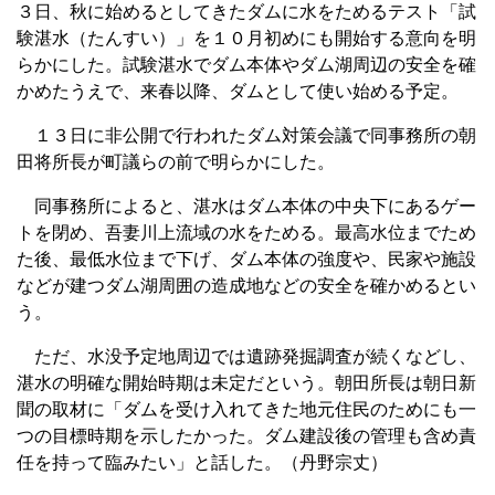
３日、秋に始めるとしてきたダムに水をためるテスト「試
験湛水（たんすい）」を１０月初めにも開始する意向を明
らかにした。試験湛水でダム本体やダム湖周辺の安全を確
かめたうえで、来春以降、ダムとして使い始める予定。
１３日に非公開で行われたダム対策会議で同事務所の朝
田将所長が町議らの前で明らかにした。
同事務所によると、湛水はダム本体の中央下にあるゲー
トを閉め、吾妻川上流域の水をためる。最高水位までため
た後、最低水位まで下げ、ダム本体の強度や、民家や施設
などが建つダム湖周囲の造成地などの安全を確かめるとい
う。
ただ、水没予定地周辺では遺跡発掘調査が続くなどし、
湛水の明確な開始時期は未定だという。朝田所長は朝日新
聞の取材に「ダムを受け入れてきた地元住民のためにも一
つの目標時期を示したかった。ダム建設後の管理も含め責
任を持って臨みたい」と話した。（丹野宗丈）