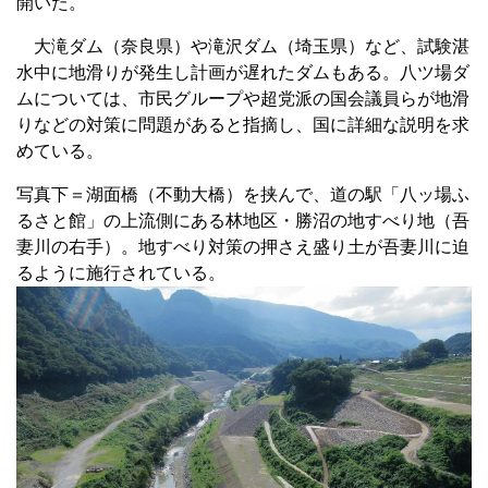
開いた。
大滝ダム（奈良県）や滝沢ダム（埼玉県）など、試験湛
水中に地滑りが発生し計画が遅れたダムもある。八ツ場ダ
ムについては、市民グループや超党派の国会議員らが地滑
りなどの対策に問題があると指摘し、国に詳細な説明を求
めている。
写真下＝湖面橋（不動大橋）を挟んで、道の駅「八ッ場ふ
るさと館」の上流側にある林地区・勝沼の地すべり地（吾
妻川の右手）。地すべり対策の押さえ盛り土が吾妻川に迫
るように施行されている。