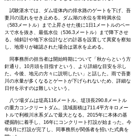
試験湛水では、ダム堤体内の排水路のゲートを下げ、吾
妻川の流れをせき止める。ダム湖の水位を常時満水位
（583メートル）まで上昇させた後に1日1メートルのペー
スで水を抜き、最低水位（536.3メートル）まで降下させ
る。傾斜計や地下水位計などの計器を設置して異変を察知
し、地滑りが確認された場合は湛水を止める。
同事務所の担当者は開始時期について「秋からという方
針通り。10月頭を目指すという、より詳細な目安を示し
た。今後、地元の方々に説明したい」と話した。雨で吾妻
川の水量が多くなるとゲートが下げられないため、詳細な
日付を示すのは難しいという。
八ツ場ダムは堤高116メートル、堤頂長290.8メートル
の重力コンクリートダム。流域面積は711.4平方キロメー
トルで利根川水系ダムで最大となる。2015年に本体の基
礎掘削に着手し、16年にコンクリート打設が始まった。今
年6月に打設が完了し、同事務所が関係者を招いた式典を