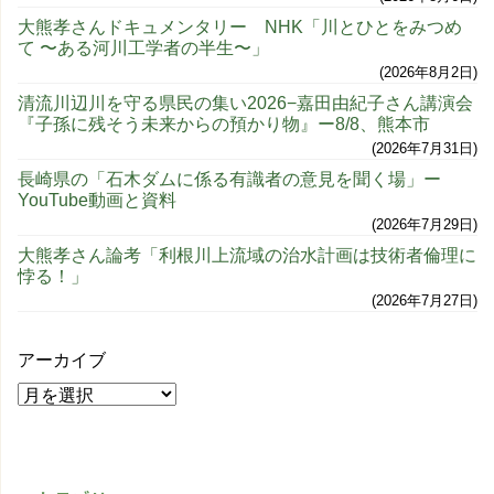
大熊孝さんドキュメンタリー NHK「川とひとをみつめ
て 〜ある河川工学者の半生〜」
2026年8月2日
清流川辺川を守る県民の集い2026−嘉田由紀子さん講演会
『子孫に残そう未来からの預かり物』ー8/8、熊本市
2026年7月31日
長崎県の「石木ダムに係る有識者の意見を聞く場」ー
YouTube動画と資料
2026年7月29日
大熊孝さん論考「利根川上流域の治水計画は技術者倫理に
悖る！」
2026年7月27日
アーカイブ