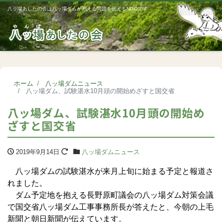
八ッ場あしたの会は八ッ場ダムが抱える問題を伝えるNGOです
Me
ホーム
八ッ場ダムニュース
八ッ場ダム、試験湛水10月頭の開始めざすと国交省
八ッ場ダム、試験湛水10月頭の開始め
ざすと国交省
2019年9月14日
八ッ場ダムニュース
八ッ場ダムの試験湛水が来月上旬に始まる予定と報道さ
れました。
ダム予定地を抱える長野原町議会の八ッ場ダム対策会議
で国交省八ッ場ダム工事事務所長が答えたと、今朝の上毛
新聞と朝日新聞が伝えています。