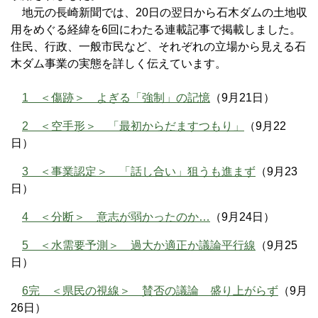
地元の長崎新聞では、20日の翌日から石木ダムの土地収
用をめぐる経緯を6回にわたる連載記事で掲載しました。
住民、行政、一般市民など、それぞれの立場から見える石
木ダム事業の実態を詳しく伝えています。
1 ＜傷跡＞ よぎる「強制」の記憶
（9月21日）
2 ＜空手形＞ 「最初からだますつもり」
（9月22
日）
3 ＜事業認定＞ 「話し合い」狙うも進まず
（9月23
日）
4 ＜分断＞ 意志が弱かったのか…
（9月24日）
5 ＜水需要予測＞ 過大か適正か議論平行線
（9月25
日）
6完 ＜県民の視線＞ 賛否の議論 盛り上がらず
（9月
26日）