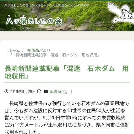
八ッ場あしたの会は八ッ場ダムが抱える問題を伝えるNGOです
Me
ホーム
事務局だより
長崎新聞連載記事「混迷 石木ダム 用地収用」
長崎新聞連載記事「混迷 石木ダム 用
地収用」
2019年9月29日
事務局だより
長崎県と佐世保市が強行している石木ダムの事業用地で
は、今もダム建設に反対する13世帯の住民50人が生活を
営んでいますが、9月20日午前0時にすべての未買収地約
12万平方メートルが土地収用法に基づき、県と同市に強制
収用されました。