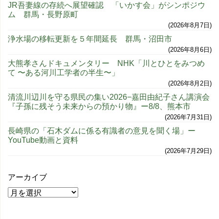
JR吾妻線の存続へ展望確認 「いかす会」がシンポジウ
ム 群馬・長野原町
2026年8月7日
浄水場の移転更新を５年間延長 群馬・沼田市
2026年8月6日
大熊孝さんドキュメンタリー NHK「川とひとをみつめ
て 〜ある河川工学者の半生〜」
2026年8月2日
清流川辺川を守る県民の集い2026−嘉田由紀子さん講演会
『子孫に残そう未来からの預かり物』ー8/8、熊本市
2026年7月31日
長崎県の「石木ダムに係る有識者の意見を聞く場」ー
YouTube動画と資料
2026年7月29日
アーカイブ