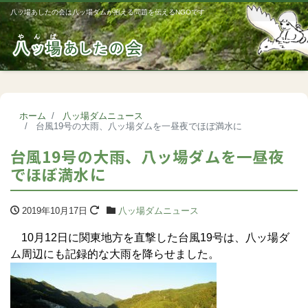
八ッ場あしたの会は八ッ場ダムが抱える問題を伝えるNGOです
Me
ホーム
八ッ場ダムニュース
台風19号の大雨、八ッ場ダムを一昼夜でほぼ満水に
台風19号の大雨、八ッ場ダムを一昼夜
でほぼ満水に
2019年10月17日
八ッ場ダムニュース
10月12日に関東地方を直撃した台風19号は、八ッ場ダ
ム周辺にも記録的な大雨を降らせました。