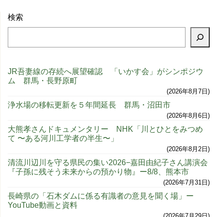
検索
JR吾妻線の存続へ展望確認 「いかす会」がシンポジウ
ム 群馬・長野原町
2026年8月7日
浄水場の移転更新を５年間延長 群馬・沼田市
2026年8月6日
大熊孝さんドキュメンタリー NHK「川とひとをみつめ
て 〜ある河川工学者の半生〜」
2026年8月2日
清流川辺川を守る県民の集い2026−嘉田由紀子さん講演会
『子孫に残そう未来からの預かり物』ー8/8、熊本市
2026年7月31日
長崎県の「石木ダムに係る有識者の意見を聞く場」ー
YouTube動画と資料
2026年7月29日