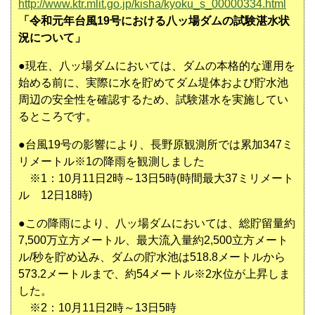
http://www.ktr.mlit.go.jp/kisha/kyoku_s_00000334.html
「令和元年台風19号における八ッ場ダムの試験湛水状
況について」
●現在、八ッ場ダムにおいては、ダムの本格的な運用を
始める前に、実際に水を貯めてダム堤体および貯水池
周辺の安全性を確認するため、試験湛水を実施してい
るところです。
●台風19号の影響により、長野原観測所では累加347ミ
リメートル※1の降雨を観測しました
※1：10月11日2時～13日5時(時間最大37ミリメート
ル 12日18時)
●この降雨により、八ッ場ダムにおいては、総貯留量約
7,500万立方メートル、最大流入量約2,500立方メート
ル/秒を貯め込み、ダムの貯水池は518.8メートルから
573.2メートルまで、約54メートル※2水位が上昇しま
した。
※2：10月11日2時～13日5時