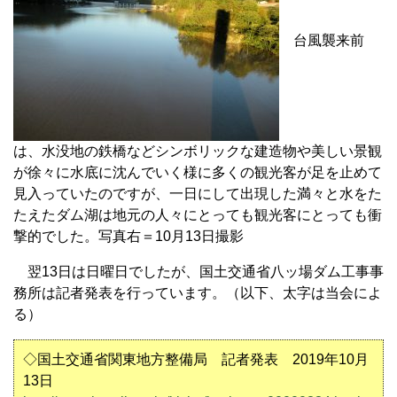
台風襲来前
は、水没地の鉄橋などシンボリックな建造物や美しい景観
が徐々に水底に沈んでいく様に多くの観光客が足を止めて
見入っていたのですが、一日にして出現した満々と水をた
たえたダム湖は地元の人々にとっても観光客にとっても衝
撃的でした。写真右＝10月13日撮影
翌13日は日曜日でしたが、国土交通省八ッ場ダム工事事
務所は記者発表を行っています。（以下、太字は当会によ
る）
◇国土交通省関東地方整備局 記者発表 2019年10月
13日