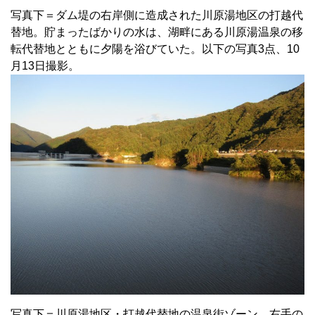
写真下＝ダム堤の右岸側に造成された川原湯地区の打越代
替地。貯まったばかりの水は、湖畔にある川原湯温泉の移
転代替地とともに夕陽を浴びていた。以下の写真3点、10
月13日撮影。
写真下＝川原湯地区・打越代替地の温泉街ゾーン。右手の