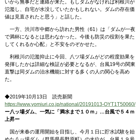
いから無事だと連絡が来た。もしダムがなければ利根川が
氾濫し、自宅が水没していたかもしれない。ダムの存在価
値は見直されたと思う」と話した。
一方、渋川市中郷から訪れた男性（61）は「ダムが一夜
で満杯になるとは思わなかった。今後も防災の役割を果た
してくれるか心配」と不安をのぞかせた。
利根川の氾濫抑止に今回、八ツ場ダムがどの程度効果を
発揮したかは詳細な検証が必要となるが、台風19号の関東
直撃は同ダムの治水機能に対する多くの人の関心を高め
た。
◆2019年10月13日 読売新聞
https://www.yomiuri.co.jp/national/20191013-OYT1T50060/
ー八ッ場ダム、一気に「満水まで１０ｍ」…台風で５４ｍ
上昇ー
国が来春の運用開始を目指し、今月１日に貯水試験を始
めた八ッ場ダム（群馬県長野原町）の水位が、台風１９号