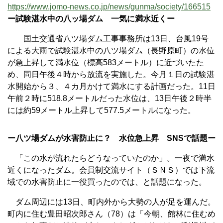
https://www.jomo-news.co.jp/news/gunma/society/166515
ー試験湛水中の八ッ場ダム 一気に満水近くー
国土交通省八ツ場ダム工事事務所は13日、台風19号
による大雨で試験湛水中の八ツ場ダム（長野原町）の水位
が急上昇して満水位（標高583メートル）に近づいたた
め、同日午後４時から放流を実施した。今月１日の試験湛
水開始から３、４カ月かけて満水にする計画だった。11日
午前２時に518.8メートルだった水位は、13日午後２時半
には約59メートル上昇して577.5メートルになった。
ー八ツ場ダムが水害防止に？ 水位急上昇 SNSで話題ー
「この水が流れたらどうなっていたのか」。一夜で満水
近くになったダム。会員制交流サイト（ＳＮＳ）では下流
域での水害防止に一役買ったのでは、と話題になった。
ダム周辺には13日、町内外から大勢の人が足を運んだ。
町内に住む豊田昭次郎さん（78）は「今朝、館林に住むめ