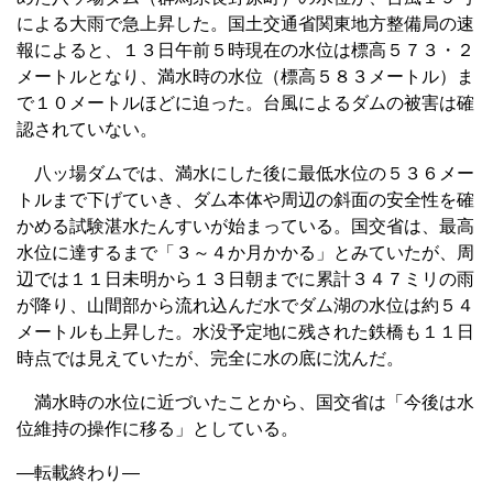
による大雨で急上昇した。国土交通省関東地方整備局の速
報によると、１３日午前５時現在の水位は標高５７３・２
メートルとなり、満水時の水位（標高５８３メートル）ま
で１０メートルほどに迫った。台風によるダムの被害は確
認されていない。
八ッ場ダムでは、満水にした後に最低水位の５３６メー
トルまで下げていき、ダム本体や周辺の斜面の安全性を確
かめる試験湛水たんすいが始まっている。国交省は、最高
水位に達するまで「３～４か月かかる」とみていたが、周
辺では１１日未明から１３日朝までに累計３４７ミリの雨
が降り、山間部から流れ込んだ水でダム湖の水位は約５４
メートルも上昇した。水没予定地に残された鉄橋も１１日
時点では見えていたが、完全に水の底に沈んだ。
満水時の水位に近づいたことから、国交省は「今後は水
位維持の操作に移る」としている。
—転載終わり—