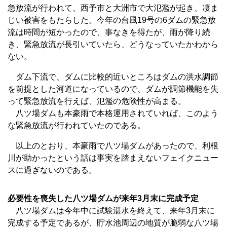
急放流が行われて、西予市と大洲市で大氾濫が起き、凄ま
じい被害をもたらした。今年の台風19号の6ダムの緊急放
流は時間が短かったので、事なきを得たが、雨が降り続
き、緊急放流が長引いていたら、どうなっていたかわから
ない。
ダム下流で、ダムに比較的近いところはダムの洪水調節
を前提とした河道になっているので、ダムが調節機能を失
って緊急放流を行えば、氾濫の危険性が高まる。
八ツ場ダムも本豪雨で本格運用されていれば、このよう
な緊急放流が行われていたのである。
以上のとおり、本豪雨で八ツ場ダムがあったので、利根
川が助かったという話は事実を踏まえないフェイクニュー
スに過ぎないのである。
必要性を喪失した八ツ場ダムが来年3月末に完成予定
八ツ場ダムは今年中に試験湛水を終えて、来年3月末に
完成する予定であるが、貯水池周辺の地質が脆弱な八ツ場