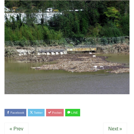
Facebook
Twitter
Pocket
LINE
« Prev
Next »