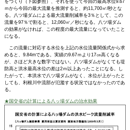
をつくり（下図参照）、それを使って今回の最高水位9.67
ｍから今回の最大流量を推測すると、約11,700㎥/秒とな
る。八ツ場ダムによる最大流量削減率を3％として、この
流量を97％で割ると、12,060㎥／秒になる。八ツ場ダム
の効果がなければ、この程度の最大流量になっていたこと
になる。
この流量に対応する水位を上記の水位流量関係式から求
めると、9.84mである。実績の9.67ｍより17㎝高くなる
が、さほど大きな数字ではない。八ツ場ダムがなくても堤
防高と洪水最高水位の差は2ｍ以上あったことになる。し
たがって、本洪水で八ツ場ダムがなく、水位が上がったと
しても、利根川中流部が氾濫する状況ではなかったのであ
る。
★国交省の計算による八ッ場ダムの治水効果