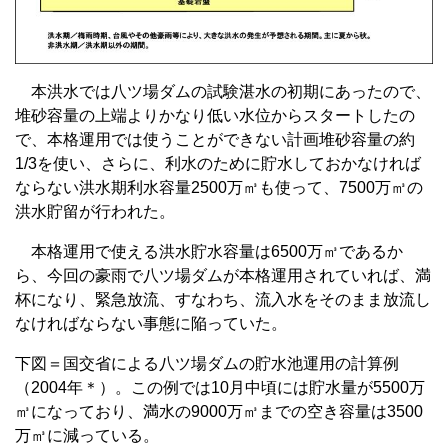
本洪水では八ツ場ダムの試験湛水の初期にあったので、
堆砂容量の上端よりかなり低い水位からスタートしたの
で、本格運用では使うことができない計画堆砂容量の約
1/3を使い、さらに、利水のために貯水しておかなければ
ならない洪水期利水容量2500万㎥も使って、7500万㎥の
洪水貯留が行われた。
本格運用で使える洪水貯水容量は6500万㎥であるか
ら、今回の豪雨で八ツ場ダムが本格運用されていれば、満
杯になり、緊急放流、すなわち、流入水をそのまま放流し
なければならない事態に陥っていた。
下図＝国交省による八ツ場ダムの貯水池運用の計算例
（2004年＊）。この例では10月中頃には貯水量が5500万
㎥になっており、満水の9000万㎥までの空き容量は3500
万㎥に減っている。