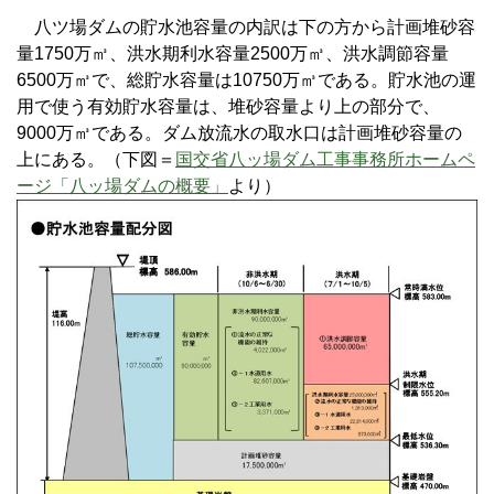
八ツ場ダムの貯水池容量の内訳は下の方から計画堆砂容
量1750万㎥、洪水期利水容量2500万㎥、洪水調節容量
6500万㎥で、総貯水容量は10750万㎥である。貯水池の運
用で使う有効貯水容量は、堆砂容量より上の部分で、
9000万㎥である。ダム放流水の取水口は計画堆砂容量の
上にある。（下図＝
国交省八ッ場ダム工事事務所ホームペ
ージ「八ッ場ダムの概要」
より）