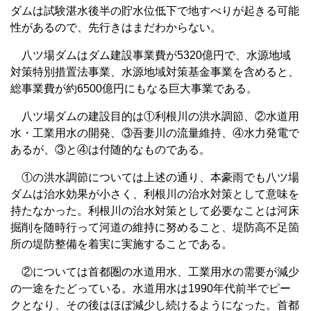
ダムは試験湛水後半の貯水位低下で地すべりが起きる可能
性があるので、先行きはまだわからない。
八ツ場ダムはダム建設事業費が5320億円で、水源地域
対策特別措置法事業、水源地域対策基金事業を含めると、
総事業費が約6500億円にもなる巨大事業である。
八ツ場ダムの建設目的は①利根川の洪水調節、②水道用
水・工業用水の開発、③吾妻川の流量維持、④水力発電で
あるが、③と④は付随的なものである。
①の洪水調節については上述の通り、本豪雨でも八ツ場
ダムは治水効果が小さく、利根川の治水対策として意味を
持たなかった。利根川の治水対策として必要なことは河床
掘削を随時行って河道の維持に努めること、堤防高不足箇
所の堤防整備を着実に実施することである。
②については首都圏の水道用水、工業用水の需要が減少
の一途をたどっている。水道用水は1990年代前半でピー
クとなり、その後はほぼ減少し続けるようになった。首都