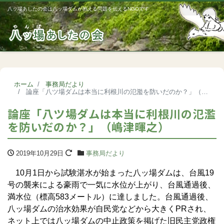
八ッ場あしたの会は八ッ場ダムが抱える問題を伝えるNGOです
Me
ホーム
事務局だより
論座「八ツ場ダムは本当に利根川の氾濫を防いだのか？」（嶋津暉之）
論座「八ツ場ダムは本当に利根川の氾濫
を防いだのか？」（嶋津暉之）
2019年10月29日
事務局だより
10月1日から試験湛水が始まった八ッ場ダムは、台風19
号の襲来による豪雨で一気に水位が上がり、台風通過後、
満水位（標高583メートル）に達しました。台風通過後、
八ッ場ダムの治水効果が自民党などから大きくPRされ、
ネット上では八ッ場ダムの中止政策を掲げた旧民主党政権