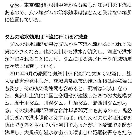
なお、東京都は利根川中流から分岐した江戸川の下流に
あるので、八ツ場ダムの治水効果はほとんど受けない場所
に位置している。
ダムの治水効果は下流に行くほど減衰
ダムの洪水調節効果はダムから下流へ流れるにつれて次
第に小さくなる。他の支川から洪水が流入し、河道で洪水
が貯留されることにより、ダムによる洪水ピーク削減効果
は次第に減衰していく。
2015年9月の豪雨で鬼怒川が下流部で大きく氾濫し、甚
大な被害が発生した。茨城県常総市の浸水面積は約40㎢に
も及び、その後の関連死も含めると、死者は14人になっ
た。鬼怒川上流には国土交通省が建設した四つの大規模ダ
ム、五十里ダム、川俣ダム、川治ダム、湯西川ダムがあ
る。その洪水調節容量は合計12,530万㎥もあるので、鬼怒
川はダムで洪水調節さえすれば、ほとんどの洪水は氾濫を
防止できるとされていた河川であったが、下流部で堤防が
決壊し、大規模な溢水があって凄まじい氾濫被害をもたら