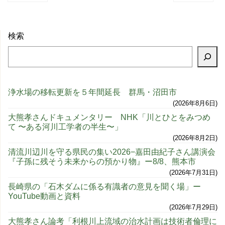
検索
浄水場の移転更新を５年間延長 群馬・沼田市
2026年8月6日
大熊孝さんドキュメンタリー NHK「川とひとをみつめ
て 〜ある河川工学者の半生〜」
2026年8月2日
清流川辺川を守る県民の集い2026−嘉田由紀子さん講演会
『子孫に残そう未来からの預かり物』ー8/8、熊本市
2026年7月31日
長崎県の「石木ダムに係る有識者の意見を聞く場」ー
YouTube動画と資料
2026年7月29日
大熊孝さん論考「利根川上流域の治水計画は技術者倫理に