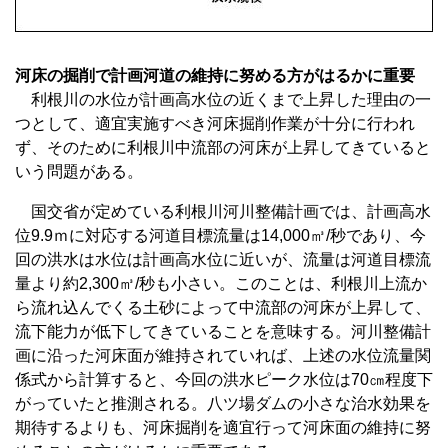
河床の掘削で計画河道の維持に努める方がはるかに重要
利根川の水位が計画高水位の近くまで上昇した理由の一
つとして、適宜実施すべき河床掘削作業が十分に行われ
ず、そのために利根川中流部の河床が上昇してきていると
いう問題がある。
国交省が定めている利根川河川整備計画では、計画高水
位9.9ｍに対応する河道目標流量は14,000㎥/秒であり、今
回の洪水は水位は計画高水位に近いが、流量は河道目標流
量より約2,300㎥/秒も小さい。このことは、利根川上流か
ら流れ込んでくる土砂によって中流部の河床が上昇して、
流下能力が低下してきていることを意味する。河川整備計
画に沿った河床面が維持されていれば、上述の水位流量関
係式から計算すると、今回の洪水ピーク水位は70㎝程度下
がっていたと推測される。八ツ場ダムの小さな治水効果を
期待するよりも、河床掘削を適宜行って河床面の維持に努