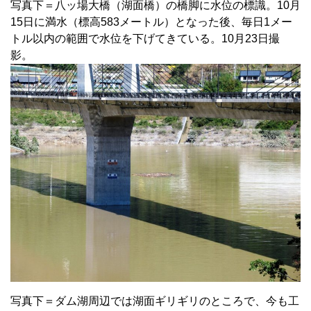
写真下＝八ッ場大橋（湖面橋）の橋脚に水位の標識。10月
15日に満水（標高583メートル）となった後、毎日1メー
トル以内の範囲で水位を下げてきている。10月23日撮
影。
写真下＝ダム湖周辺では湖面ギリギリのところで、今も工