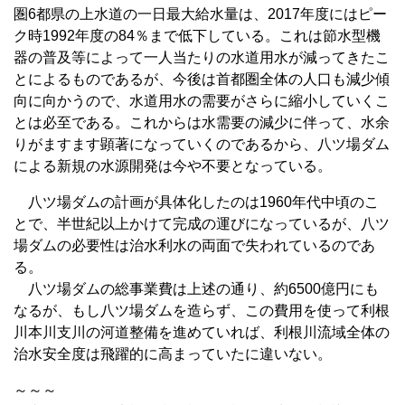
圏6都県の上水道の一日最大給水量は、2017年度にはピー
ク時1992年度の84％まで低下している。これは節水型機
器の普及等によって一人当たりの水道用水が減ってきたこ
とによるものであるが、今後は首都圏全体の人口も減少傾
向に向かうので、水道用水の需要がさらに縮小していくこ
とは必至である。これからは水需要の減少に伴って、水余
りがますます顕著になっていくのであるから、八ツ場ダム
による新規の水源開発は今や不要となっている。
八ツ場ダムの計画が具体化したのは1960年代中頃のこ
とで、半世紀以上かけて完成の運びになっているが、八ツ
場ダムの必要性は治水利水の両面で失われているのであ
る。
八ツ場ダムの総事業費は上述の通り、約6500億円にも
なるが、もし八ツ場ダムを造らず、この費用を使って利根
川本川支川の河道整備を進めていれば、利根川流域全体の
治水安全度は飛躍的に高まっていたに違いない。
～～～