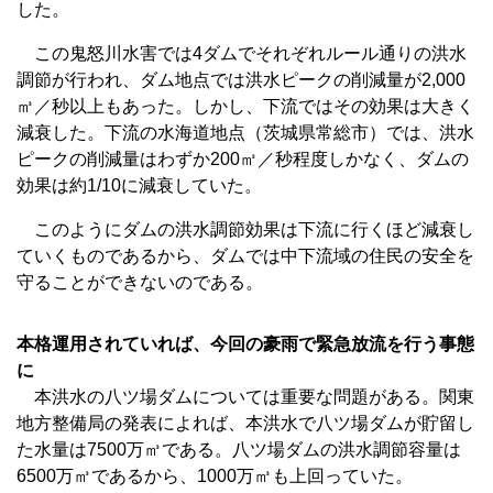
した。
この鬼怒川水害では4ダムでそれぞれルール通りの洪水
調節が行われ、ダム地点では洪水ピークの削減量が2,000
㎥／秒以上もあった。しかし、下流ではその効果は大きく
減衰した。下流の水海道地点（茨城県常総市）では、洪水
ピークの削減量はわずか200㎥／秒程度しかなく、ダムの
効果は約1/10に減衰していた。
このようにダムの洪水調節効果は下流に行くほど減衰し
ていくものであるから、ダムでは中下流域の住民の安全を
守ることができないのである。
本格運用されていれば、今回の豪雨で緊急放流を行う事態
に
本洪水の八ツ場ダムについては重要な問題がある。関東
地方整備局の発表によれば、本洪水で八ツ場ダムが貯留し
た水量は7500万㎥である。八ツ場ダムの洪水調節容量は
6500万㎥であるから、1000万㎥も上回っていた。