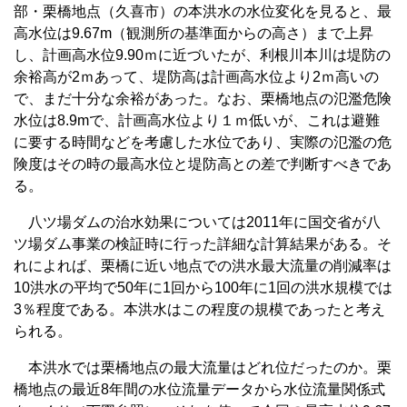
部・栗橋地点（久喜市）の本洪水の水位変化を見ると、最
高水位は9.67m（観測所の基準面からの高さ）まで上昇
し、計画高水位9.90ｍに近づいたが、利根川本川は堤防の
余裕高が2ｍあって、堤防高は計画高水位より2ｍ高いの
で、まだ十分な余裕があった。なお、栗橋地点の氾濫危険
水位は8.9mで、計画高水位より１ｍ低いが、これは避難
に要する時間などを考慮した水位であり、実際の氾濫の危
険度はその時の最高水位と堤防高との差で判断すべきであ
る。
八ツ場ダムの治水効果については2011年に国交省が八
ツ場ダム事業の検証時に行った詳細な計算結果がある。そ
れによれば、栗橋に近い地点での洪水最大流量の削減率は
10洪水の平均で50年に1回から100年に1回の洪水規模では
3％程度である。本洪水はこの程度の規模であったと考え
られる。
本洪水では栗橋地点の最大流量はどれ位だったのか。栗
橋地点の最近8年間の水位流量データから水位流量関係式