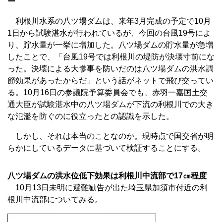
ー
利根川水系の八ツ場ダムは、来年3月完成の予定で10月
1日から試験湛水が行われているが、今回の台風19号によ
り、貯水量が一挙に増加した。八ツ場ダムの貯水量が急増
したことで、「台風19号では利根川の堤防が決壊寸前にな
った。決壊による大惨事を防いだのは八ツ場ダムの洪水調
節効果があったからだ」という話がネットで飛び交ってい
る。10月16日の参議院予算委員会でも、赤羽一嘉国土交
通大臣が試験湛水中の八ツ場ダムが下流の利根川での大き
な氾濫を防ぐのに役立ったとの認識を示した。
しかし、それは本当のことなのか。現時点で国交省が明
らかにしているデータに基づいて検証することにする。
八ツ場ダムの洪水位低下効果は利根川中流部で17㎝程度
10月13日未明に避難勧告が出た埼玉県加須市付近の利
根川中流部についてみる。