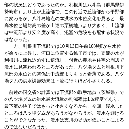
部の状況はどうであったのか。利根川は八斗島（群馬県伊
勢崎市）より上が上流部で、この付近で丘陵部から平野部
に変わるが、八斗島地点の本洪水の水位変化を見ると、最
高水位と堤防高の差が上述の栗橋地点より大きく、上流部
は中流部より安全度が高く、氾濫の危険を心配する状況で
はなかった。
一方、利根川下流部では10月13日午前10時頃から水位
が徐々に上昇し、河口に位置する銚子市では、支流の水が
利根川に流れ込めずに逆流し、付近の農地や住宅の周辺で
浸水に見舞われるところがあった。八ツ場ダムと利根川下
流部の水位との関係は中流部よりもっと希薄である。八ツ
場ダムの洪水調節効果は下流に行くほど小さくなる。
前述の国交省の計算では下流部の取手地点（茨城県）で
の八ツ場ダムの洪水最大流量の削減率は1％程度であり、
最下流の銚子ではもっと小さくなるから、今回、浸水した
ところは八ツ場ダムがあろうがなかろうが、浸水を避ける
ことができなかった。浸水は支川の堤防が低いことによる
のではないだろうか。