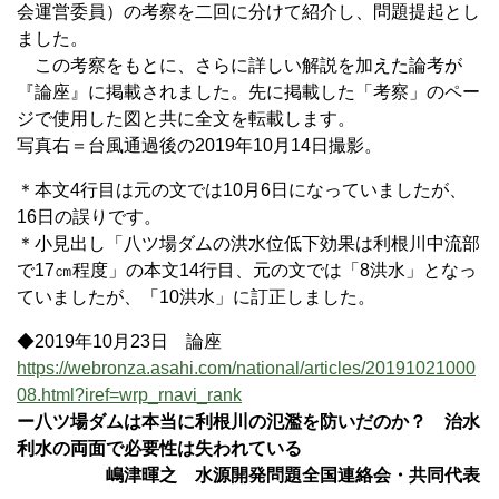
会運営委員）の考察を二回に分けて紹介し、問題提起とし
ました。
この考察をもとに、さらに詳しい解説を加えた論考が
『論座』に掲載されました。先に掲載した「考察」のペー
ジで使用した図と共に全文を転載します。
写真右＝台風通過後の2019年10月14日撮影。
＊本文4行目は元の文では10月6日になっていましたが、
16日の誤りです。
＊小見出し「八ツ場ダムの洪水位低下効果は利根川中流部
で17㎝程度」の本文14行目、元の文では「8洪水」となっ
ていましたが、「10洪水」に訂正しました。
◆2019年10月23日 論座
https://webronza.asahi.com/national/articles/20191021000
08.html?iref=wrp_rnavi_rank
ー八ツ場ダムは本当に利根川の氾濫を防いだのか？ 治水
利水の両面で必要性は失われている
嶋津暉之 水源開発問題全国連絡会・共同代表