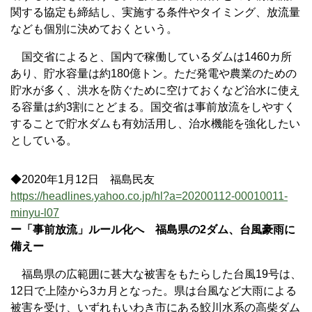
関する協定も締結し、実施する条件やタイミング、放流量
なども個別に決めておくという。
国交省によると、国内で稼働しているダムは1460カ所
あり、貯水容量は約180億トン。ただ発電や農業のための
貯水が多く、洪水を防ぐために空けておくなど治水に使え
る容量は約3割にとどまる。国交省は事前放流をしやすく
することで貯水ダムも有効活用し、治水機能を強化したい
としている。
◆2020年1月12日 福島民友
https://headlines.yahoo.co.jp/hl?a=20200112-00010011-
minyu-l07
ー「事前放流」ルール化へ 福島県の2ダム、台風豪雨に
備えー
福島県の広範囲に甚大な被害をもたらした台風19号は、
12日で上陸から3カ月となった。県は台風など大雨による
被害を受け、いずれもいわき市にある鮫川水系の高柴ダム