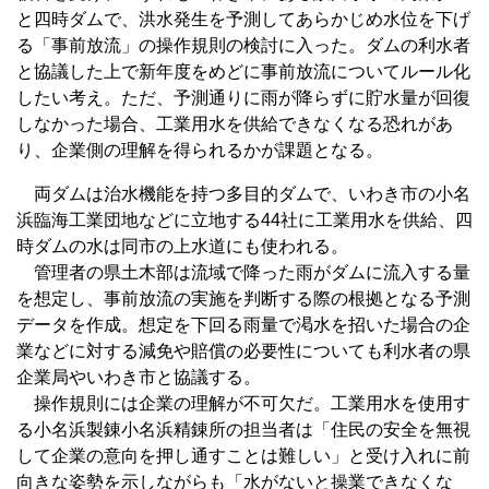
と四時ダムで、洪水発生を予測してあらかじめ水位を下げ
る「事前放流」の操作規則の検討に入った。ダムの利水者
と協議した上で新年度をめどに事前放流についてルール化
したい考え。ただ、予測通りに雨が降らずに貯水量が回復
しなかった場合、工業用水を供給できなくなる恐れがあ
り、企業側の理解を得られるかが課題となる。
両ダムは治水機能を持つ多目的ダムで、いわき市の小名
浜臨海工業団地などに立地する44社に工業用水を供給、四
時ダムの水は同市の上水道にも使われる。
管理者の県土木部は流域で降った雨がダムに流入する量
を想定し、事前放流の実施を判断する際の根拠となる予測
データを作成。想定を下回る雨量で渇水を招いた場合の企
業などに対する減免や賠償の必要性についても利水者の県
企業局やいわき市と協議する。
操作規則には企業の理解が不可欠だ。工業用水を使用す
る小名浜製錬小名浜精錬所の担当者は「住民の安全を無視
して企業の意向を押し通すことは難しい」と受け入れに前
向きな姿勢を示しながらも「水がないと操業できなくな