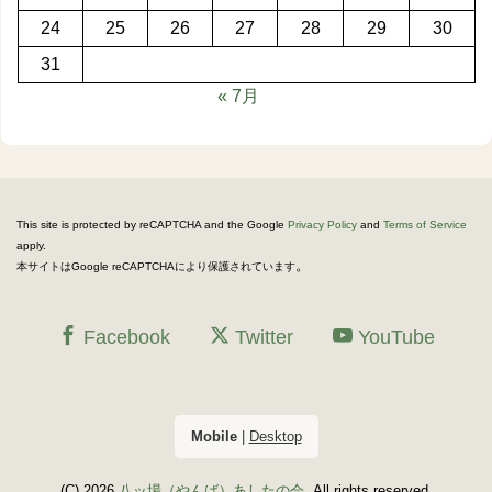
24
25
26
27
28
29
30
31
« 7月
This site is protected by reCAPTCHA and the Google
Privacy Policy
and
Terms of Service
apply.
。
本サイトはGoogle reCAPTCHAにより保護されています
Facebook
Twitter
YouTube
Mobile
|
Desktop
(C) 2026
八ッ場（やんば）あしたの会
. All rights reserved.