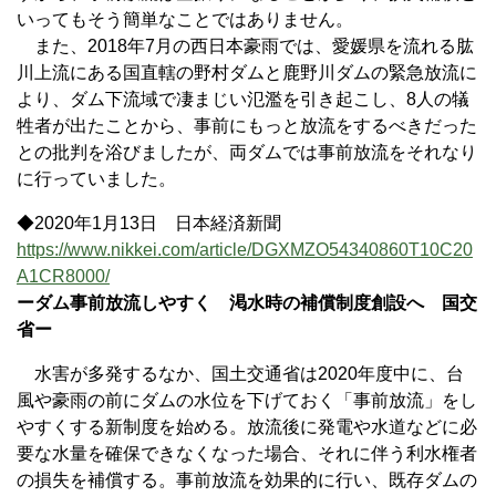
いってもそう簡単なことではありません。
また、2018年7月の西日本豪雨では、愛媛県を流れる肱
川上流にある国直轄の野村ダムと鹿野川ダムの緊急放流に
より、ダム下流域で凄まじい氾濫を引き起こし、8人の犠
牲者が出たことから、事前にもっと放流をするべきだった
との批判を浴びましたが、両ダムでは事前放流をそれなり
に行っていました。
◆2020年1月13日 日本経済新聞
https://www.nikkei.com/article/DGXMZO54340860T10C20
A1CR8000/
ーダム事前放流しやすく 渇水時の補償制度創設へ 国交
省ー
水害が多発するなか、国土交通省は2020年度中に、台
風や豪雨の前にダムの水位を下げておく「事前放流」をし
やすくする新制度を始める。放流後に発電や水道などに必
要な水量を確保できなくなった場合、それに伴う利水権者
の損失を補償する。事前放流を効果的に行い、既存ダムの