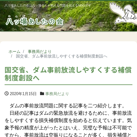
八ッ場あしたの会は八ッ場ダムが抱える問題を伝えるNGOです
Me
ホーム
事務局だより
国交省、ダム事前放流しやすくする補償制度創設へ
国交省、ダム事前放流しやすくする補償
制度創設へ
2020年1月15日
事務局だより
ダムの事前放流問題に関する記事を二つ紹介します。
日経の記事はダムの緊急放流を避けるために、事前放流
をしやすくする損失補償制度を始めると伝えています。気
象予報の精度が上がったとはいえ、完璧な予報は不可能で
すから、事前放流は空振りになることが多く、損失補償と