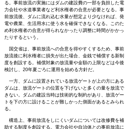
る。事前放流の実施にはダムの建設費の一部を負担した電
力会社や水道事業者など利水権者の合意が必要となる。事
前放流後、ダムに流れ込む水量が想定より少なければ、発
電や農業、生活用水に使う水を確保できなくなる。このた
め利水権者の合意が得られなかったり調整に時間がかかっ
たりするという。
国交省は、事前放流への合意を得やすくするため、事前
放流後に利水権者に損失が出た場合、金銭で補償する新制
度を創設する。補償対象の放流量や金額の上限などは今後
検討し、20年夏ごろに運用を始める方針だ。
一方、ダムに設置されている放流ゲートが上の方にある
ダムは、放流ゲートの位置を下げないと多くの量を放流で
きない。ダムの建設当時は技術的な制約があり、放流ゲー
トを下の方に設けることが難しかった側面があるとみられ
る。
構造上、事前放流をしにくいダムについては改修費を補
助する制度を創設する。電力会社や自治体との事前放流に