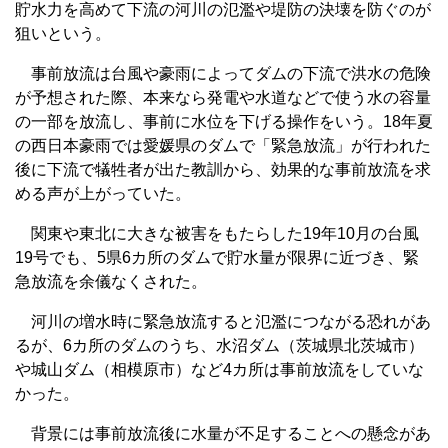
貯水力を高めて下流の河川の氾濫や堤防の決壊を防ぐのが
狙いという。
事前放流は台風や豪雨によってダムの下流で洪水の危険
が予想された際、本来なら発電や水道などで使う水の容量
の一部を放流し、事前に水位を下げる操作をいう。18年夏
の西日本豪雨では愛媛県のダムで「緊急放流」が行われた
後に下流で犠牲者が出た教訓から、効果的な事前放流を求
める声が上がっていた。
関東や東北に大きな被害をもたらした19年10月の台風
19号でも、5県6カ所のダムで貯水量が限界に近づき、緊
急放流を余儀なくされた。
河川の増水時に緊急放流すると氾濫につながる恐れがあ
るが、6カ所のダムのうち、水沼ダム（茨城県北茨城市）
や城山ダム（相模原市）など4カ所は事前放流をしていな
かった。
背景には事前放流後に水量が不足することへの懸念があ