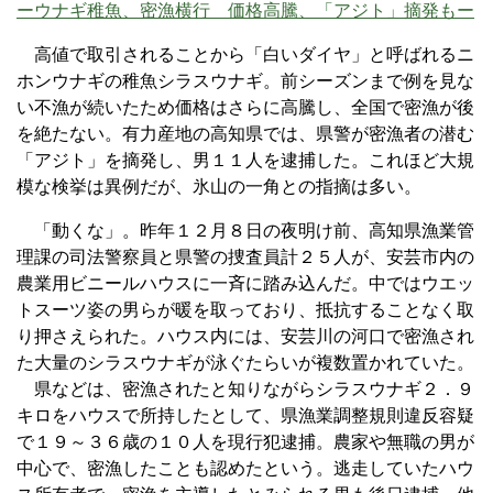
ーウナギ稚魚、密漁横行 価格高騰、「アジト」摘発もー
高値で取引されることから「白いダイヤ」と呼ばれるニ
ホンウナギの稚魚シラスウナギ。前シーズンまで例を見な
い不漁が続いたため価格はさらに高騰し、全国で密漁が後
を絶たない。有力産地の高知県では、県警が密漁者の潜む
「アジト」を摘発し、男１１人を逮捕した。これほど大規
模な検挙は異例だが、氷山の一角との指摘は多い。
「動くな」。昨年１２月８日の夜明け前、高知県漁業管
理課の司法警察員と県警の捜査員計２５人が、安芸市内の
農業用ビニールハウスに一斉に踏み込んだ。中ではウエッ
トスーツ姿の男らが暖を取っており、抵抗することなく取
り押さえられた。ハウス内には、安芸川の河口で密漁され
た大量のシラスウナギが泳ぐたらいが複数置かれていた。
県などは、密漁されたと知りながらシラスウナギ２．９
キロをハウスで所持したとして、県漁業調整規則違反容疑
で１９～３６歳の１０人を現行犯逮捕。農家や無職の男が
中心で、密漁したことも認めたという。逃走していたハウ