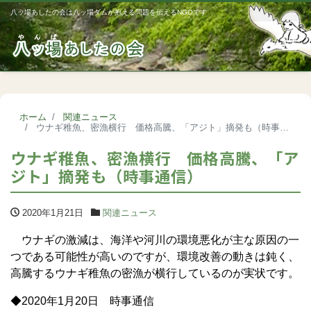
八ッ場あしたの会は八ッ場ダムが抱える問題を伝えるNGOです
Me
ホーム
関連ニュース
ウナギ稚魚、密漁横行 価格高騰、「アジト」摘発も（時事通信）
ウナギ稚魚、密漁横行 価格高騰、「ア
ジト」摘発も（時事通信）
2020年1月21日
関連ニュース
ウナギの激減は、海洋や河川の環境悪化が主な原因の一
つである可能性が高いのですが、環境改善の動きは鈍く、
高騰するウナギ稚魚の密漁が横行しているのが実状です。
◆2020年1月20日 時事通信