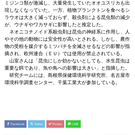
ミジンコ類が激減し、大量発生していたオオユスリカも出
現しなくなっていた。一方、植物プランクトンを食べるシ
ラウオは大きく減っておらず、殺虫剤による昆虫類の減少
が、ウナギやワカサギに影響したと推定した。
ネオニコチノイド系殺虫剤は昆虫の神経系に作用し、人
やその他の動物には安全性が高いとされる。しかし、農作
物の受粉を媒介するミツバチを全滅させるなどの影響が指
摘され、欧州連合（ＥＵ）では使用が禁止されている。
山室さんは「昆虫にしか効かないとしても、水生昆虫は
重要な餌であり、魚や鳥への影響は大きい」と指摘した。
研究チームには、島根県保健環境科学研究所、名古屋市
環境科学調査センター、千葉工業大が参加している。
Facebook
Twitter
Pocket
LINE