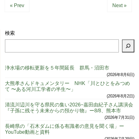
« Prev
Next »
検索
浄水場の移転更新を５年間延長 群馬・沼田市
2026年8月6日
大熊孝さんドキュメンタリー NHK「川とひとをみつめ
て 〜ある河川工学者の半生〜」
2026年8月2日
清流川辺川を守る県民の集い2026−嘉田由紀子さん講演会
『子孫に残そう未来からの預かり物』ー8/8、熊本市
2026年7月31日
長崎県の「石木ダムに係る有識者の意見を聞く場」ー
YouTube動画と資料
2026年7月29日