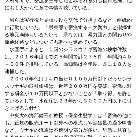
ス所有者で、密漁を主導したとみられる男も後日逮捕。他
にも１人から任意で事情を聴いている。
男らは実行役と見張り役を交代で分担するなど、組織的
に行動していた。「県東部で密漁する一大勢力」と指摘す
る地元漁師もいるという。県などは、暴力団との関わりや
流通経路などについても調べを進めている。
水産庁によると、全国のシラスウナギ密漁の検挙件数
は、２０１６年度までの５年間で計２７８件。年間約４０
～６０件で推移している。高知県は今年度、既に１８人を
逮捕した。
２０００年代は１キロ当たり１００万円以下だったシラ
スウナギの取引価格は、近年２００万円を突破。密漁に対
する罰金が１０万円以下と少ないことが「取り得」を許し
ているとして、水産庁は２３年から３０００万円以下に引
き上げる方針だ。
中央大の海部健三准教授（保全生態学）は「密漁の他に
も、正規の販売ルート以外への横流しや漁獲量の過少申告
など、ウナギの流通は不透明な部分が多い。早急に見直し