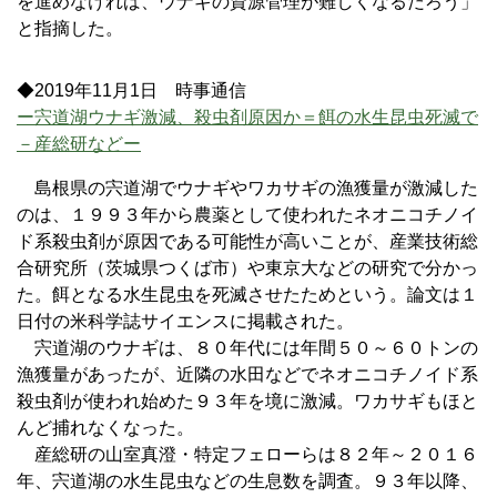
を進めなければ、ウナギの資源管理が難しくなるだろう」
と指摘した。
◆2019年11月1日 時事通信
ー宍道湖ウナギ激減、殺虫剤原因か＝餌の水生昆虫死滅で
－産総研などー
島根県の宍道湖でウナギやワカサギの漁獲量が激減した
のは、１９９３年から農薬として使われたネオニコチノイ
ド系殺虫剤が原因である可能性が高いことが、産業技術総
合研究所（茨城県つくば市）や東京大などの研究で分かっ
た。餌となる水生昆虫を死滅させたためという。論文は１
日付の米科学誌サイエンスに掲載された。
宍道湖のウナギは、８０年代には年間５０～６０トンの
漁獲量があったが、近隣の水田などでネオニコチノイド系
殺虫剤が使われ始めた９３年を境に激減。ワカサギもほと
んど捕れなくなった。
産総研の山室真澄・特定フェローらは８２年～２０１６
年、宍道湖の水生昆虫などの生息数を調査。９３年以降、