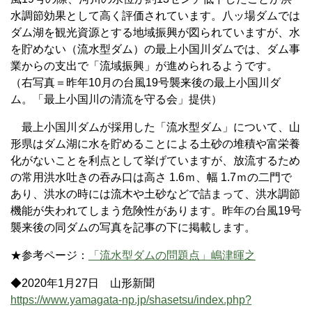
水調節効果として高く評価されています。八ッ場ダムでは
ダム湖を観光資源とする地域振興が図られていますが、水
を貯めない（流水型ダム）の最上小国川ダムでは、ダム事
業からの支出で「流域振興」が進められるようです。
（右写真＝昨年10月の台風19号襲来後の最上小国川ダ
ム。「最上小国川の清流を守る会」提供）
最上小国川ダムが採用した「流水型ダム」について、山
形県はダム湖に水を貯めることによる土砂の堆積や富栄養
化がないことを利点として挙げていますが、放流するため
の常用洪水吐きの吞み口は高さ 1.6ｍ、幅 1.7ｍの二門で
あり、洪水の時には流木や土砂などで詰まって、洪水調節
機能が失われてしまう危険性があります。昨年の台風19号
襲来後の同ダムの写真を記事の下に掲載します。
★参考ページ：
「流水型ダムの問題点」嶋津暉之
◆2020年1月27日 山形新聞
https://www.yamagata-np.jp/shasetsu/index.php?