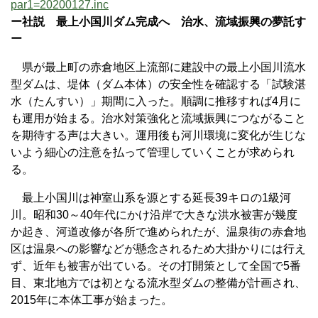
par1=20200127.inc
ー社説 最上小国川ダム完成へ 治水、流域振興の夢託す
ー
県が最上町の赤倉地区上流部に建設中の最上小国川流水
型ダムは、堤体（ダム本体）の安全性を確認する「試験湛
水（たんすい）」期間に入った。順調に推移すれば4月に
も運用が始まる。治水対策強化と流域振興につながること
を期待する声は大きい。運用後も河川環境に変化が生じな
いよう細心の注意を払って管理していくことが求められ
る。
最上小国川は神室山系を源とする延長39キロの1級河
川。昭和30～40年代にかけ沿岸で大きな洪水被害が幾度
か起き、河道改修が各所で進められたが、温泉街の赤倉地
区は温泉への影響などが懸念されるため大掛かりには行え
ず、近年も被害が出ている。その打開策として全国で5番
目、東北地方では初となる流水型ダムの整備が計画され、
2015年に本体工事が始まった。