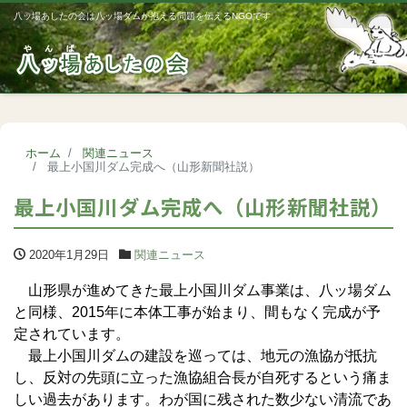
八ッ場あしたの会は八ッ場ダムが抱える問題を伝えるNGOです
Me
ホーム
関連ニュース
最上小国川ダム完成へ（山形新聞社説）
最上小国川ダム完成へ（山形新聞社説）
2020年1月29日
関連ニュース
山形県が進めてきた最上小国川ダム事業は、八ッ場ダム
と同様、2015年に本体工事が始まり、間もなく完成が予
定されています。
最上小国川ダムの建設を巡っては、地元の漁協が抵抗
し、反対の先頭に立った漁協組合長が自死するという痛ま
しい過去があります。わが国に残された数少ない清流であ