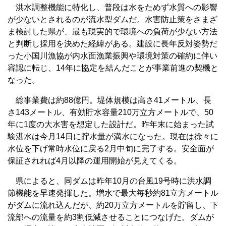
洪水調整機能に特化し、普段は水をためず水質への影響
が少ないとされるのが流水型ダムだ。水害防止策をさまざ
ま検討した県が、最も現実的で環境への負荷が少ない方法
と判断し採用を決めた経緯がある。建設に長年反対姿勢だ
った小国川漁協が内水面漁業振興や環境対策の確約に伴い
容認に転じ、14年に協定を結んだことが事業前進の契機と
なった。
総事業費は約88億円。堤体規模は高さ41メートル、長
さ143メートル、有効貯水容量210万立方メートルで、50
年に1度の大水害を想定した設計だ。昨年末に始まった試
験湛水は今月14日に貯水量が満水になった。現在は徐々に
水位を下げ常時水位に戻る2月中旬に完了する。安全面が
保証されれば4月以降の運用開始が見えてくる。
県によると、同ダムは昨年10月の台風19号時に洪水調
節機能を早速発揮した。増水で最大毎秒約81立方メートル
がダムに流れ込んだが、約20万立方メートルを貯留し、下
流部への流量を約3割低減させることにつなげた。ダムが