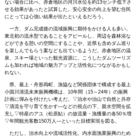
ない場合に比べ、赤倉地区の河川水位を約13センチ低下さ
せる効果があったと試算した。安心安全の向上を望む住民
にとっては心強い結果が出たといえるだろう。
一方、ダム完成後の流域振興に期待をかける人も多い。
東北初の流水型であることをアピールし、周辺を森林浴な
どができる憩いの空間にすることや、近県も含めダム巡り
を楽しんでもらう案なども出ているようだ。赤倉地区の温
泉、スキー場といった観光資源に、こうしたダムツーリズ
ムも加われば地域の魅力アップと活性化につながるかもし
れない。
県、最上・舟形両町、漁協など関係団体で構成する最上
小国川清流未来振興機構は、10年間（15～24年）の振興
計画に弾みを付けたい考えだ。▽治水や治山で自然と共存
▽清流を守り育て生かす―などの視点の下、親水空間を拡
充し▽特産のアユ（松原鮎）の放流量・漁獲量の各50％増
▽年間観光客数150万人―といった目標実現を図る。
ただし、治水向上や流域活性化、内水面漁業振興のため