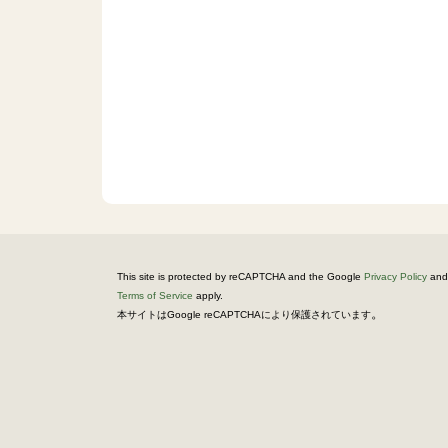
This site is protected by reCAPTCHA and the Google
Privacy Policy
and
Terms of Service
apply.
。
本サイトはGoogle reCAPTCHAにより保護されています