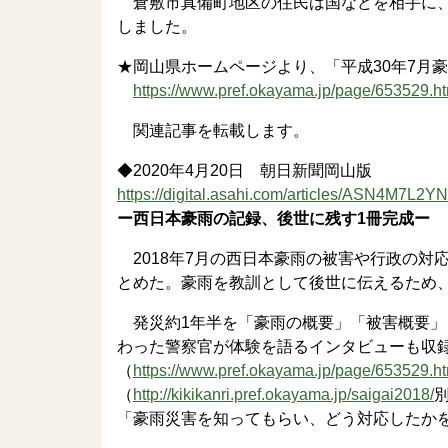
倉敷市真備町地区の住民は国などを相手に、
しました。
★岡山県ホームページより、「平成30年7月
https://www.pref.okayama.jp/page/653529.ht
関連記事を転載します。
◆2020年4月20日 朝日新聞岡山版
https://digital.asahi.com/articles/ASN4M7L
ー西日本豪雨の記録、後世に残す1冊完成ー
2018年7月の西日本豪雨の被害や行政の対応
とめた。豪雨を教訓として後世に伝えるため、
発災約1年半を「豪雨の概要」「被害概要」
わった警察官が体験を語るインタビューも収
（
https://www.pref.okayama.jp/page/653529.ht
（
http://kikikanri.pref.okayama.jp/saigai2018/
「豪雨災害を知ってもらい、どう対応したか