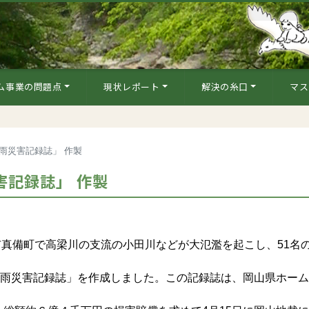
ム事業の問題点
現状レポート
解決の糸口
マス
豪雨災害記録誌」 作製
災害記録誌」 作製
市真備町で高梁川の支流の小田川などが大氾濫を起こし、51名
豪雨災害記録誌」を作成しました。この記録誌は、岡山県ホー