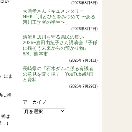
に提訴
2026年8月6日
大熊孝さんドキュメンタリー
NHK「川とひとをみつめて 〜ある
河川工学者の半生〜」
2026年8月2日
清流川辺川を守る県民の集い
2026−嘉田由紀子さん講演会『子孫
に残そう未来からの預かり物』ー
8/8、熊本市
2026年7月31日
長崎県の「石木ダムに係る有識者
の意見を聞く場」ーYouTube動画
）にま
と資料
2026年7月29日
助に携
アーカイブ
当者は
孝二）