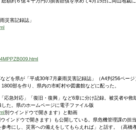
総額約６億４千万円の損害賠償を求めて4月15日に岡山地裁
豪雨災害記録誌」
ml
2YN4MPPZB009.html
などを県が「平成30年7月豪雨災害記録誌」（A4判256ページ
1800部を作り、県内の市町村や図書館などに配った。
「応急対応」「復旧・復興」など6章に分け記録。被災者や救
録した。県のホームページに電子ファイル版
ml
別ウインドウで開きます）と動画
別ウインドウで開きます）も公開している。県危機管理課の担
を参考にし、災害への備えをしてもらえれば」と話す。（高橋