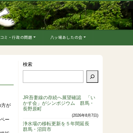
コミ・行政の問題
八ッ場あしたの会
検索
JR吾妻線の存続へ展望確認 「い
かす会」がシンポジウム 群馬・
の方が
長野原町
2026年8月7日
ムペー
浄水場の移転更新を５年間延長
群馬・沼田市