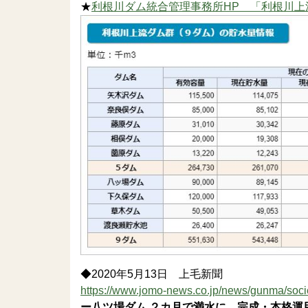
★
利根川ダム統合管理事務所HP 「利根川上
◆2020年5月13日 上毛新聞
https://www.jomo-news.co.jp/news/gunma/soc
ー八ツ場ダム ２カ月で満水に 完成・本格運