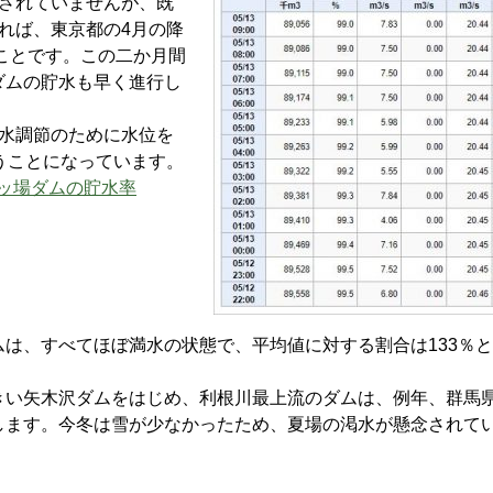
表されていませんが、既
れば、東京都の4月の降
のことです。この二か月間
ダムの貯水も早く進行し
水調節のために水位を
うことになっています。
ッ場ダムの貯水率
は、すべてほぼ満水の状態で、平均値に対する割合は133％
い矢木沢ダムをはじめ、利根川最上流のダムは、例年、群馬
します。今冬は雪が少なかったため、夏場の渇水が懸念されて