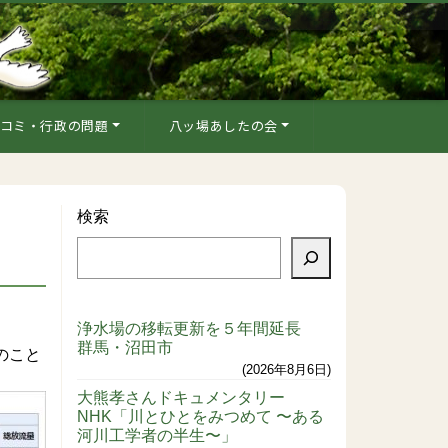
コミ・行政の問題
八ッ場あしたの会
検索
浄水場の移転更新を５年間延長
群馬・沼田市
のこと
2026年8月6日
大熊孝さんドキュメンタリー
NHK「川とひとをみつめて 〜ある
河川工学者の半生〜」