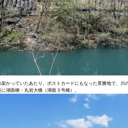
の架かっていたあたり。ポストカードにもなった景勝地で、川
奥に湖面橋・丸岩大橋（湖面３号橋）。