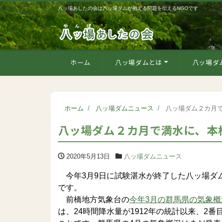
八ッ場あしたの会は八ッ場ダムが抱える問題を伝えるNGOです
ホーム
八ッ場ダムとは
八ッ場ダ
ホーム
八ッ場ダムニュース
八ッ場ダム２カ月
八ッ場ダム２カ月で満水に、本
2020年5月13日
八ッ場ダムニュース
今年3月9日に試験湛水が終了した八ッ場ダ
です。
前橋地方気象台の
今年3月の群馬県の気象概
は、24時間降水量が1912年の統計以来、2