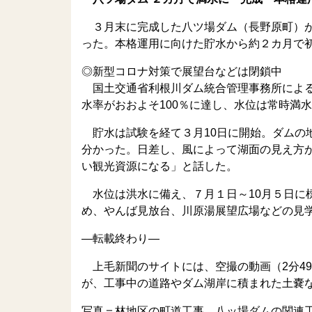
３月末に完成した八ツ場ダム（長野原町）が
った。本格運用に向けた貯水から約２カ月で
◎新型コロナ対策で展望台などは閉鎖中
国土交通省利根川ダム統合管理事務所による
水率がおおよそ100％に達し、水位は常時満水
貯水は試験を経て３月10日に開始。ダムの
分かった。日差し、風によって湖面の見え方
い観光資源になる」と話した。
水位は洪水に備え、７月１日～10月５日に標
め、やんば見放台、川原湯展望広場などの見
—転載終わり—
上毛新聞のサイトには、空撮の動画（2分4
が、工事中の道路やダム湖岸に積まれた土嚢
写真＝林地区の町道工事。八ッ場ダムの関連