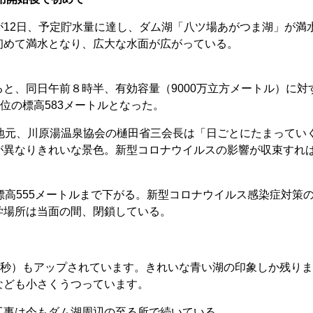
12日、予定貯水量に達し、ダム湖「八ツ場あがつま湖」が満
初めて満水となり、広大な水面が広がっている。
と、同日午前８時半、有効容量（9000万立方メートル）に対
位の標高583メートルとなった。
地元、川原湯温泉協会の樋田省三会長は「日ごとにたまってい
が異なりきれいな景色。新型コロナウイルスの影響が収束すれ
高555メートルまで下がる。新型コロナウイルス感染症対策
学場所は当面の間、閉鎖している。
9秒）もアップされています。きれいな青い湖の印象しか残り
なども小さくうつっています。
工事は今もダム湖周辺の至る所で続いている。