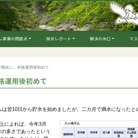
ム事業の問題点
現状レポート
解決の糸口
マス
で満水に、本格運用後初めて
格運用後初めて
ムは翌10日から貯水を始めましたが、二カ月で満水になったと
況
によれば、今年3月
番目の多さであったという