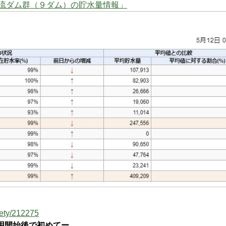
流ダム群（９ダム）の貯水量情報」
iety/212275
用開始後で初めてー