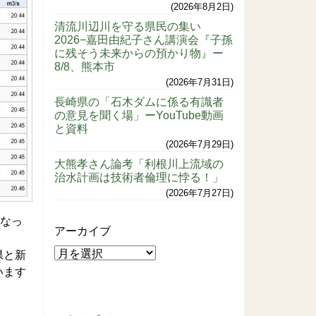
2026年8月2日
清流川辺川を守る県民の集い
2026−嘉田由紀子さん講演会『子孫
に残そう未来からの預かり物』ー
8/8、熊本市
2026年7月31日
長崎県の「石木ダムに係る有識者
の意見を聞く場」ーYouTube動画
と資料
2026年7月29日
大熊孝さん論考「利根川上流域の
治水計画は技術者倫理に悖る！」
2026年7月27日
となっ
アーカイブ
県と新
います