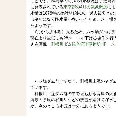
ことです。群馬県の4月の気象概況はまだ発
に発表されている
東京都の4月の気象概況
によ
水量は1876年の統計開始以来、過去最多と
は例年になく降水量が多かったため、八ッ場
たようです。
7月から洪水期に入るため、八ッ場ダムは洪
現在より最低でも28メートル下げる操作を行
★右画像＝
利根川ダム統合管理事務所HP 八
八ッ場ダムだけでなく、利根川上流の９ダム
ています。
利根川上流ダム群の中で最も貯水容量の大き
潟県の県境の谷川岳などの残雪が溶けて貯水
が、今のところ水源は十分にあるようです。