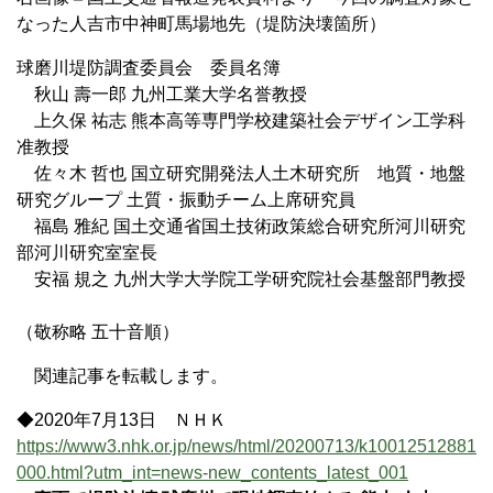
なった人吉市中神町馬場地先（堤防決壊箇所）
球磨川堤防調査委員会 委員名簿
秋山 壽一郎 九州工業大学名誉教授
上久保 祐志 熊本高等専門学校建築社会デザイン工学科
准教授
佐々木 哲也 国立研究開発法人土木研究所 地質・地盤
研究グループ 土質・振動チーム上席研究員
福島 雅紀 国土交通省国土技術政策総合研究所河川研究
部河川研究室室長
安福 規之 九州大学大学院工学研究院社会基盤部門教授
（敬称略 五十音順）
関連記事を転載します。
◆2020年7月13日 ＮＨＫ
https://www3.nhk.or.jp/news/html/20200713/k10012512881
000.html?utm_int=news-new_contents_latest_001