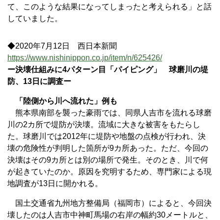
て、このような結果になってしまったと考えられる」と話
していました。
◆2020年7月12日 西日本新聞
https://www.nishinippon.co.jp/item/n/625426/
ー決壊仕組みに4パターン目「パイピング」 球磨川の堤
防、13日に調査ー
「陸側から川へ流れた」例も
熊本県南部を襲った豪雨では、同県人吉市を流れる球磨
川の2カ所で堤防が決壊。流域に大きな被害をもたらし
た。球磨川では2012年に堤防や地盤の点検が行われ、決
壊の危険性が判明した箇所が9カ所あった。ただ、今回の
決壊はその9カ所とは別の場所で発生。そのとき、川で何
が起きていたのか。原因を究明するため、専門家による現
地調査が13日に開かれる。
国土交通省九州地方整備局（福岡市）によると、今回決
壊したのは人吉市中神町馬場の右岸の幅約30メートルと、