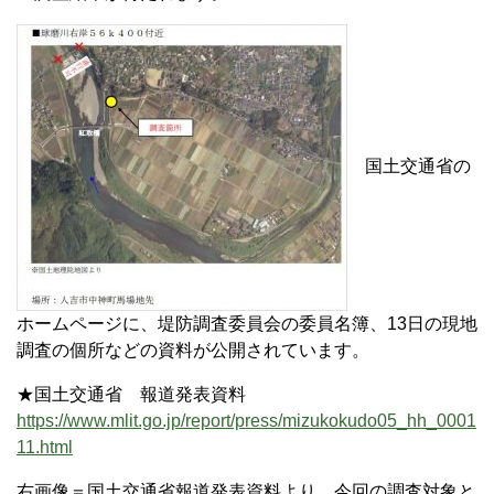
国土交通省の
ホームページに、堤防調査委員会の委員名簿、13日の現地
調査の個所などの資料が公開されています。
★国土交通省 報道発表資料
https://www.mlit.go.jp/report/press/mizukokudo05_hh_0001
11.html
右画像＝国土交通省報道発表資料より 今回の調査対象と