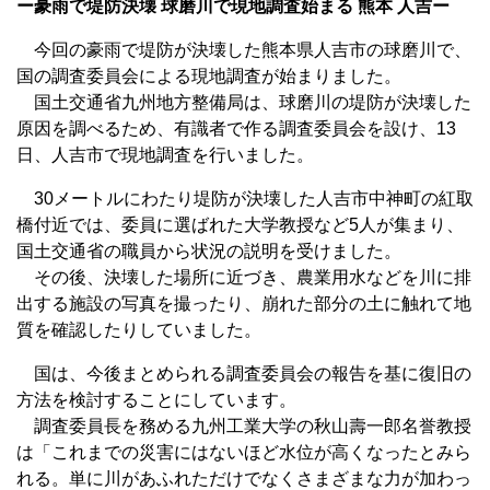
ー豪雨で堤防決壊 球磨川で現地調査始まる 熊本 人吉ー
今回の豪雨で堤防が決壊した熊本県人吉市の球磨川で、
国の調査委員会による現地調査が始まりました。
国土交通省九州地方整備局は、球磨川の堤防が決壊した
原因を調べるため、有識者で作る調査委員会を設け、13
日、人吉市で現地調査を行いました。
30メートルにわたり堤防が決壊した人吉市中神町の紅取
橋付近では、委員に選ばれた大学教授など5人が集まり、
国土交通省の職員から状況の説明を受けました。
その後、決壊した場所に近づき、農業用水などを川に排
出する施設の写真を撮ったり、崩れた部分の土に触れて地
質を確認したりしていました。
国は、今後まとめられる調査委員会の報告を基に復旧の
方法を検討することにしています。
調査委員長を務める九州工業大学の秋山壽一郎名誉教授
は「これまでの災害にはないほど水位が高くなったとみら
れる。単に川があふれただけでなくさまざまな力が加わっ