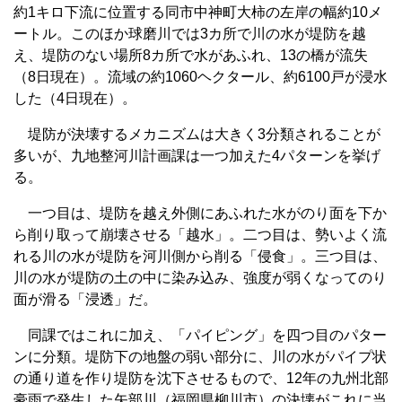
約1キロ下流に位置する同市中神町大柿の左岸の幅約10メ
ートル。このほか球磨川では3カ所で川の水が堤防を越
え、堤防のない場所8カ所で水があふれ、13の橋が流失
（8日現在）。流域の約1060ヘクタール、約6100戸が浸水
した（4日現在）。
堤防が決壊するメカニズムは大きく3分類されることが
多いが、九地整河川計画課は一つ加えた4パターンを挙げ
る。
一つ目は、堤防を越え外側にあふれた水がのり面を下か
ら削り取って崩壊させる「越水」。二つ目は、勢いよく流
れる川の水が堤防を河川側から削る「侵食」。三つ目は、
川の水が堤防の土の中に染み込み、強度が弱くなってのり
面が滑る「浸透」だ。
同課ではこれに加え、「パイピング」を四つ目のパター
ンに分類。堤防下の地盤の弱い部分に、川の水がパイプ状
の通り道を作り堤防を沈下させるもので、12年の九州北部
豪雨で発生した矢部川（福岡県柳川市）の決壊がこれに当