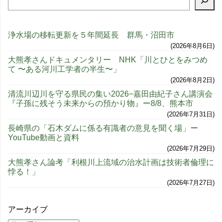
浄水場の移転更新を５年間延長 群馬・沼田市
2026年8月6日
大熊孝さんドキュメンタリー NHK「川とひとをみつめ
て 〜ある河川工学者の半生〜」
2026年8月2日
清流川辺川を守る県民の集い2026−嘉田由紀子さん講演会
『子孫に残そう未来からの預かり物』ー8/8、熊本市
2026年7月31日
長崎県の「石木ダムに係る有識者の意見を聞く場」ー
YouTube動画と資料
2026年7月29日
大熊孝さん論考「利根川上流域の治水計画は技術者倫理に
悖る！」
2026年7月27日
アーカイブ