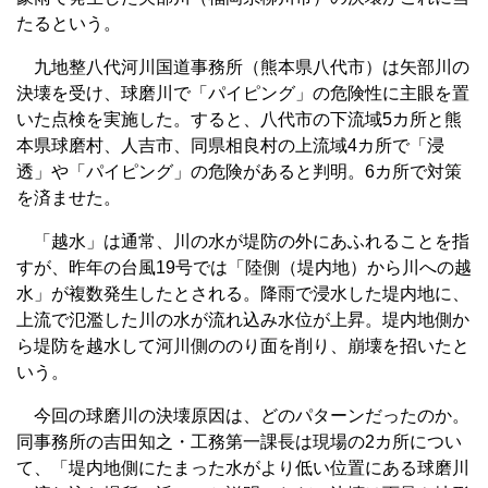
たるという。
九地整八代河川国道事務所（熊本県八代市）は矢部川の
決壊を受け、球磨川で「パイピング」の危険性に主眼を置
いた点検を実施した。すると、八代市の下流域5カ所と熊
本県球磨村、人吉市、同県相良村の上流域4カ所で「浸
透」や「パイピング」の危険があると判明。6カ所で対策
を済ませた。
「越水」は通常、川の水が堤防の外にあふれることを指
すが、昨年の台風19号では「陸側（堤内地）から川への越
水」が複数発生したとされる。降雨で浸水した堤内地に、
上流で氾濫した川の水が流れ込み水位が上昇。堤内地側か
ら堤防を越水して河川側ののり面を削り、崩壊を招いたと
いう。
今回の球磨川の決壊原因は、どのパターンだったのか。
同事務所の吉田知之・工務第一課長は現場の2カ所につい
て、「堤内地側にたまった水がより低い位置にある球磨川