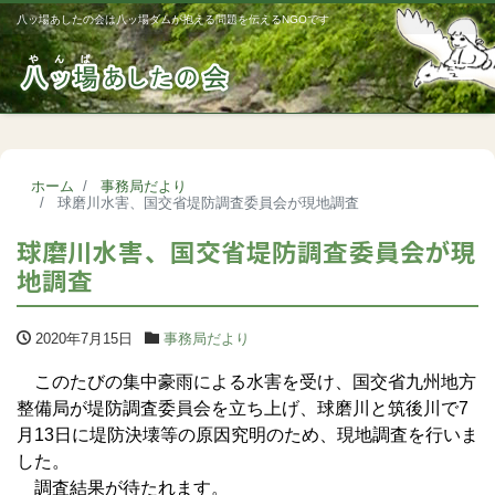
八ッ場あしたの会は八ッ場ダムが抱える問題を伝えるNGOです
Me
ホーム
事務局だより
球磨川水害、国交省堤防調査委員会が現地調査
球磨川水害、国交省堤防調査委員会が現
地調査
2020年7月15日
事務局だより
このたびの集中豪雨による水害を受け、国交省九州地方
整備局が堤防調査委員会を立ち上げ、球磨川と筑後川で7
月13日に堤防決壊等の原因究明のため、現地調査を行いま
した。
調査結果が待たれます。