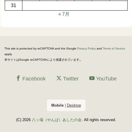
31
« 7月
This site is protected by reCAPTCHA and the Google
Privacy Policy
and
Terms of Service
apply.
。
本サイトはGoogle reCAPTCHAにより保護されています
Facebook
Twitter
YouTube
Mobile
|
Desktop
(C) 2026
八ッ場（やんば）あしたの会
. All rights reserved.