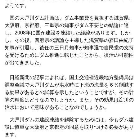
ようです。
国の大戸川ダム計画は、ダム事業費を負担する滋賀県、
大阪府、京都府、三重県の知事がダム不要との結論に達
し、2008年に国が建設を凍結した経緯があります。しか
し、その後、四府県の議論を主導した滋賀県の嘉田由紀子
知事が引退し、後任の三日月知事が知事選で自民党の支持
を受けるためにダム推進に転じたことから、復活の可能性
が出てきました。
日経新聞の記事によれば、国土交通省近畿地方整備局は
調整会議で大戸川ダムが洪水時に下流の流量を６％削減す
る効果があるとの試算を示したということですが、その計
算の精度はどうなのでしょうか。また、その効果は淀川の
治水において意味があることなのでしょうか。
大戸川ダムの建設凍結を解除するためには、今もダム建
設に慎重な大阪府と京都府の同意を取りつける必要があり
ます。