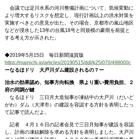
会議では淀川水系の河川整備計画について、気候変動に
より増大するリスクを想定し、現行計画以上の洪水対策を
実施すべきとの意見が出た。その場合、京都市の嵐山地区
などが浸水した13年の台風18号と同規模の豪雨を前提と
する考え方が示された。
◆2019年5月15日 毎日新聞滋賀版
https://mainichi.jp/articles/20190515/ddl/k25/070/498000c
ーなるほドリ 大戸川ダム建設されるの？ー
治水の効果認め、知事方向転換 県より重い費用負担、２
府の同調が鍵
なるほドリ 三日月大造知事が凍結中の大戸川（だいど
がわ）ダム（大津市）の建設を容認する方針を表明したっ
て記事で読んだよ。
記者 ４月１６日の記者会見で三日月知事が建設を容認
し、計画の凍結解除を求める方針を表明しました。大戸川