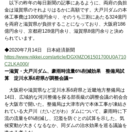
以下の昨年の毎日新聞の記事にあるように、両府の負担
金は滋賀県のそれよりはるかに高額です。大戸川ダムの本
体工事費は1000億円余り、そのうち三割にあたる324億円
を両府と滋賀県が負担することになっており、大阪府186
億円余り、京都府128億円余り、滋賀県8億円余りと決め
られています。
◆2020年7月14日 日本経済新聞
https://www.nikkei.com/article/DGXMZO61501700U0A710
C2LKA000/
ー滋賀・大戸川ダム、豪雨時流量6%削減効果 整備局試
算 淀川水系6府県が調整会議ー
大阪府や滋賀県など淀川水系6府県と近畿地方整備局は
14日、広域的な河川整備を探る部長級の調整会議の初会合
を大阪市で開いた。整備局は大津市内で本体工事が凍結さ
れている大戸川（だいどがわ）ダムについて、豪雨時に下
流の流量を6%削減し、氾濫を防ぐとの試算を示した。気
候変動が大きくなるなか、同ダムの治水効果を巡る議論を