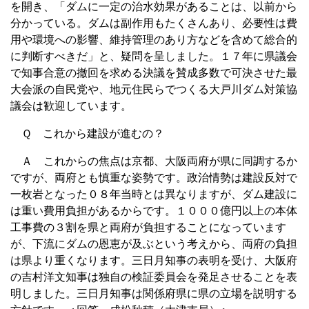
を開き、「ダムに一定の治水効果があることは、以前から
分かっている。ダムは副作用もたくさんあり、必要性は費
用や環境への影響、維持管理のあり方などを含めて総合的
に判断すべきだ」と、疑問を呈しました。１７年に県議会
で知事合意の撤回を求める決議を賛成多数で可決させた最
大会派の自民党や、地元住民らでつくる大戸川ダム対策協
議会は歓迎しています。
Ｑ これから建設が進むの？
Ａ これからの焦点は京都、大阪両府が県に同調するか
ですが、両府とも慎重な姿勢です。政治情勢は建設反対で
一枚岩となった０８年当時とは異なりますが、ダム建設に
は重い費用負担があるからです。１０００億円以上の本体
工事費の３割を県と両府が負担することになっています
が、下流にダムの恩恵が及ぶという考えから、両府の負担
は県より重くなります。三日月知事の表明を受け、大阪府
の吉村洋文知事は独自の検証委員会を発足させることを表
明しました。三日月知事は関係府県に県の立場を説明する