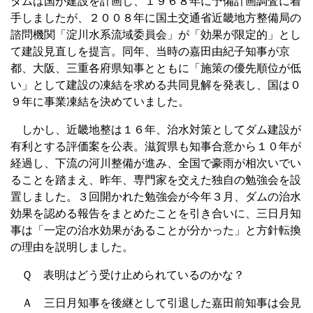
ダムは国が建設を計画し、１９６８年に予備計画調査に着
手しましたが、２００８年に国土交通省近畿地方整備局の
諮問機関「淀川水系流域委員会」が「効果が限定的」とし
て建設見直しを提言。同年、当時の嘉田由紀子知事が京
都、大阪、三重各府県知事とともに「施策の優先順位が低
い」として建設の凍結を求める共同見解を発表し、国は０
９年に事業凍結を決めていました。
しかし、近畿地整は１６年、治水対策としてダム建設が
有利とする評価案を公表。滋賀県も知事合意から１０年が
経過し、下流の河川整備が進み、全国で豪雨が相次いでい
ることを踏まえ、昨年、専門家を交えた独自の勉強会を設
置しました。３回開かれた勉強会が今年３月、ダムの治水
効果を認める報告をまとめたことを引き合いに、三日月知
事は「一定の治水効果があることが分かった」と方針転換
の理由を説明しました。
Ｑ 表明はどう受け止められているのかな？
Ａ 三日月知事を後継として引退した嘉田前知事は会見