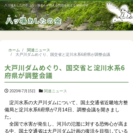
八ッ場あしたの会は八ッ場ダムが抱える問題を伝えるNGOです
Me
ホーム
関連ニュース
大戸川ダムめぐり、国交省と淀川水系6府県が調整会議
大戸川ダムめぐり、国交省と淀川水系6
府県が調整会議
2020年7月15日
関連ニュース
淀川水系の大戸川ダムについて、国土交通省近畿地方整
備局と淀川水系6府県が7月14日、調整会議を開きまし
た。
全国で水害が発生し、河川の氾濫に対する恐怖心が高ま
る中、国土交通省は大戸川ダム計画の復活を目指している