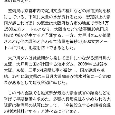
進める考えだ。
整備局は京都市内で淀川支流の桂川などの河道掘削を検
討している。下流に大量の水が流れるため、想定以上の豪
雨が起これば淀川の流量は大阪府枚方市の地点で毎秒1万
1500立方メートルとなり、大阪市などで被害額10兆円規
模の氾濫が発生すると予測する。一方、大戸川ダムが整備
されれば他の調節と合わせて流量を毎秒1万800立方メー
トルに抑え、氾濫を防止できるとした。
大戸川ダムは琵琶湖から発して淀川につながる瀬田川の
支流、大戸川に国が計画する治水ダム。2008年に滋賀や
大阪、京都、三重の4府県知事が反対し、国が建設を凍
結。19年に滋賀県の三日月大造知事が洪水対策に一定の効
果があるとして建設容認に転じた。
この日の会議でも滋賀県が最近の豪雨被害の頻発などを
挙げて早期整備を求めた。多額の費用負担を求められる大
阪府は整備局の試算に対して、「今後設立する有識者会議
の検討材料とする」と述べるにとどめた。