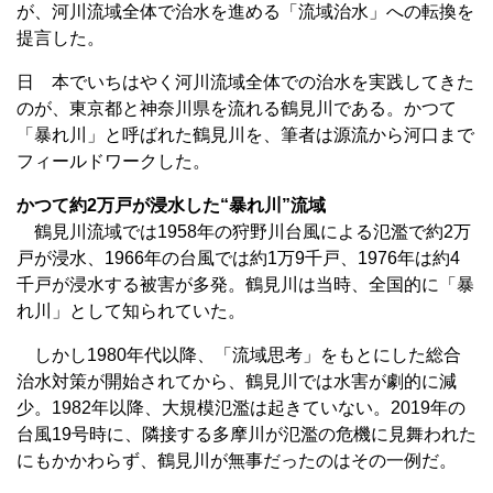
が、河川流域全体で治水を進める「流域治水」への転換を
提言した。
日 本でいちはやく河川流域全体での治水を実践してきた
のが、東京都と神奈川県を流れる鶴見川である。かつて
「暴れ川」と呼ばれた鶴見川を、筆者は源流から河口まで
フィールドワークした。
かつて約2万戸が浸水した“暴れ川”流域
鶴見川流域では1958年の狩野川台風による氾濫で約2万
戸が浸水、1966年の台風では約1万9千戸、1976年は約4
千戸が浸水する被害が多発。鶴見川は当時、全国的に「暴
れ川」として知られていた。
しかし1980年代以降、「流域思考」をもとにした総合
治水対策が開始されてから、鶴見川では水害が劇的に減
少。1982年以降、大規模氾濫は起きていない。2019年の
台風19号時に、隣接する多摩川が氾濫の危機に見舞われた
にもかかわらず、鶴見川が無事だったのはその一例だ。