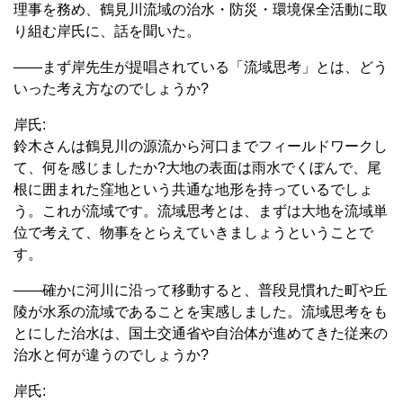
理事を務め、鶴見川流域の治水・防災・環境保全活動に取
り組む岸氏に、話を聞いた。
――まず岸先生が提唱されている「流域思考」とは、どう
いった考え方なのでしょうか?
岸氏:
鈴木さんは鶴見川の源流から河口までフィールドワークし
て、何を感じましたか?大地の表面は雨水でくぼんで、尾
根に囲まれた窪地という共通な地形を持っているでしょ
う。これが流域です。流域思考とは、まずは大地を流域単
位で考えて、物事をとらえていきましょうということで
す。
――確かに河川に沿って移動すると、普段見慣れた町や丘
陵が水系の流域であることを実感しました。流域思考をも
とにした治水は、国土交通省や自治体が進めてきた従来の
治水と何が違うのでしょうか?
岸氏: