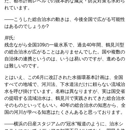
た、都市計画レベルでの抜本的な減災・防災対策も求めら
れています。
――こうした総合治水の動きは、今後全国で広がる可能性
はあるのでしょうか?
岸氏:
残念ながら全国109の一級水系で、過去40年間、鶴見川型
の総合治水が広がることはありませんでした。国や複数の
自治体の連携というのは、いうは易いのですが、進めるの
は難しいのです。
とはいえ、この6月に改訂された水循環基本計画は、全国
すべての地域で、河川法、下水道法だけに頼らない流域治
水を呼び掛けています。名称は異なりますが、実は国交省
の提唱する流域治水は、鶴見川で実践されてきた総合治水
そのものといってもいい。40年の総合治水の知恵から、全
国の河川が学べる知恵はたくさんあると思っております。
――横浜の日産スタジアムの“冠水”報道のように、治水シ