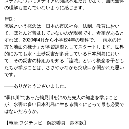
ステムについてメディアの知識不足だけでなく、国民全体
の理解も進んでいないように感じます。
岸氏:
流域という概念は、日本の市民社会、法制、教育におい
て、ほとんど普及していないのが現状です。希望があると
すれば、2020年4月から小学校4年の理科で、「雨水の行
方と地面の様子」が学習課題としてスタートします。世界
的にみても水・土砂災害が多発している日本列島におい
て、その災害の枠組みを知る「流域」という概念を子ども
たちが学ぶことは、ささやかながら突破口が開かれた思い
です。
――ありがとうございました。
“暴れ川”であった鶴見川を治めた先人の知恵を学ぶこと
が、水害の多い日本列島に生きる我々にとって最も必要で
はないだろうか。
【執筆:フジテレビ 解説委員 鈴木款】