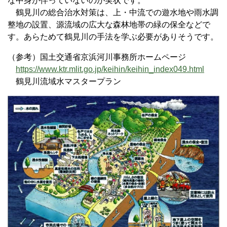
な中身が伴っていないのが実状です。
鶴見川の総合治水対策は、上・中流での遊水地や雨水調
整地の設置、源流域の広大な森林地帯の緑の保全などで
す。あらためて鶴見川の手法を学ぶ必要がありそうです。
（参考）国土交通省京浜河川事務所ホームページ
https://www.ktr.mlit.go.jp/keihin/keihin_index049.html
鶴見川流域水マスタープラン