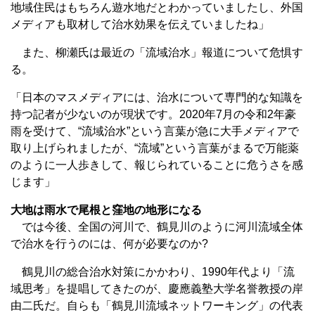
地域住民はもちろん遊水地だとわかっていましたし、外国
メディアも取材して治水効果を伝えていましたね」
また、柳瀬氏は最近の「流域治水」報道について危惧す
る。
「日本のマスメディアには、治水について専門的な知識を
持つ記者が少ないのが現状です。2020年7月の令和2年豪
雨を受けて、“流域治水”という言葉が急に大手メディアで
取り上げられましたが、“流域”という言葉がまるで万能薬
のように一人歩きして、報じられていることに危うさを感
じます」
大地は雨水で尾根と窪地の地形になる
では今後、全国の河川で、鶴見川のように河川流域全体
で治水を行うのには、何が必要なのか?
鶴見川の総合治水対策にかかわり、1990年代より「流
域思考」を提唱してきたのが、慶應義塾大学名誉教授の岸
由二氏だ。自らも「鶴見川流域ネットワーキング」の代表