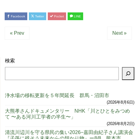
Facebook
Twitter
Pocket
LINE
« Prev
Next »
検索
浄水場の移転更新を５年間延長 群馬・沼田市
2026年8月6日
大熊孝さんドキュメンタリー NHK「川とひとをみつめ
て 〜ある河川工学者の半生〜」
2026年8月2日
清流川辺川を守る県民の集い2026−嘉田由紀子さん講演会
『子孫に残そう未来からの預かり物』ー8/8、熊本市