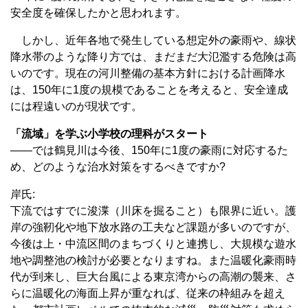
安全度を確保したかと思われます。
しかし、近年各地で発生している想定外の豪雨や、線状
降水帯のような降り方では、まだまだ大氾濫する危険は高
いのです。現在の河川整備の基本方針における計画降水
は、150年に1度の規模であることを考えると、安全達成
には程遠いのが現状です。
「流域」を学ぶ小学校の理科がスタート
――では鶴見川は今後、150年に1度の豪雨に対応するた
め、どのような治水対策をするべきですか?
岸氏:
下流ではすでに浚渫（川床を掘ること）も限界に近い。護
岸の強靭化や地下放水路の工夫など課題が多いのですが、
今後は上・中流区間のまちづくりと連携し、大規模な遊水
地や調整池の検討が必要となりますね。また温暖化豪雨時
代が到来し、巨大台風による東京湾からの高潮の襲来、さ
らに温暖化の海面上昇が重なれば、従来の枠組みを超え