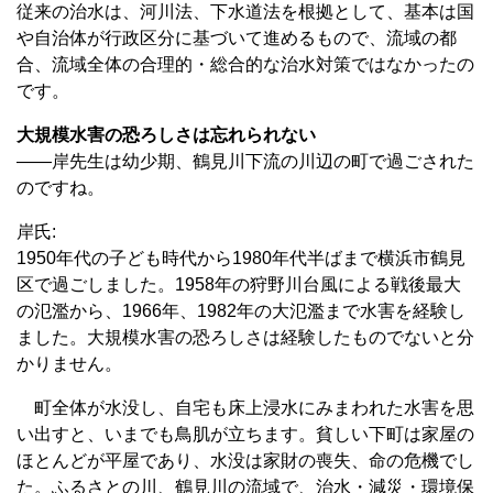
従来の治水は、河川法、下水道法を根拠として、基本は国
や自治体が行政区分に基づいて進めるもので、流域の都
合、流域全体の合理的・総合的な治水対策ではなかったの
です。
大規模水害の恐ろしさは忘れられない
――岸先生は幼少期、鶴見川下流の川辺の町で過ごされた
のですね。
岸氏:
1950年代の子ども時代から1980年代半ばまで横浜市鶴見
区で過ごしました。1958年の狩野川台風による戦後最大
の氾濫から、1966年、1982年の大氾濫まで水害を経験し
ました。大規模水害の恐ろしさは経験したものでないと分
かりません。
町全体が水没し、自宅も床上浸水にみまわれた水害を思
い出すと、いまでも鳥肌が立ちます。貧しい下町は家屋の
ほとんどが平屋であり、水没は家財の喪失、命の危機でし
た。ふるさとの川、鶴見川の流域で、治水・減災・環境保