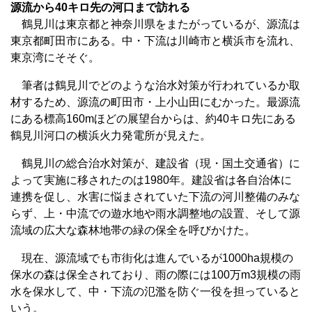
源流から40キロ先の河口まで訪れる
鶴見川は東京都と神奈川県をまたがっているが、源流は
東京都町田市にある。中・下流は川崎市と横浜市を流れ、
東京湾にそそぐ。
筆者は鶴見川でどのような治水対策が行われているか取
材するため、源流の町田市・上小山田にむかった。最源流
にある標高160mほどの展望台からは、約40キロ先にある
鶴見川河口の横浜火力発電所が見えた。
鶴見川の総合治水対策が、建設省（現・国土交通省）に
よって実施に移されたのは1980年。建設省は各自治体に
連携を促し、水害に悩まされていた下流の河川整備のみな
らず、上・中流での遊水地や雨水調整地の設置、そして源
流域の広大な森林地帯の緑の保全を呼びかけた。
現在、源流域でも市街化は進んでいるが1000ha規模の
保水の森は保全されており、雨の際には100万m3規模の雨
水を保水して、中・下流の氾濫を防ぐ一役を担っていると
いう。