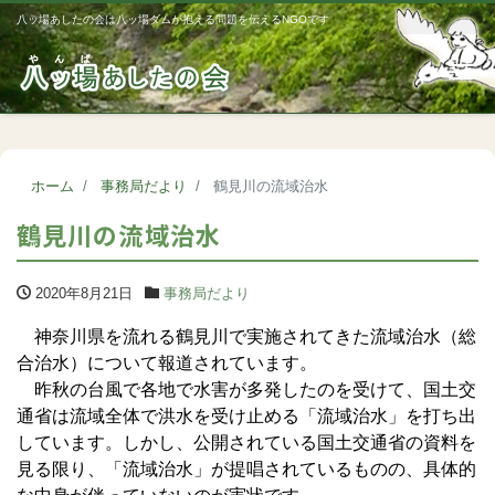
八ッ場あしたの会は八ッ場ダムが抱える問題を伝えるNGOです
Me
ホーム
事務局だより
鶴見川の流域治水
鶴見川の流域治水
2020年8月21日
事務局だより
神奈川県を流れる鶴見川で実施されてきた流域治水（総
合治水）について報道されています。
昨秋の台風で各地で水害が多発したのを受けて、国土交
通省は流域全体で洪水を受け止める「流域治水」を打ち出
しています。しかし、公開されている国土交通省の資料を
見る限り、「流域治水」が提唱されているものの、具体的