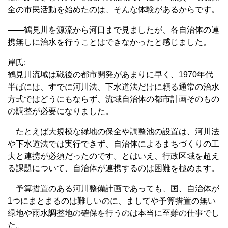
全の市民活動を始めたのは、そんな体験があるからです。
――鶴見川を源流から河口まで見ましたが、各自治体の連
携無しに治水を行うことはできなかったと感じました。
岸氏:
鶴見川流域は戦後の都市開発があまりに早く、1970年代
半ばには、すでに河川法、下水道法だけに頼る通常の治水
方式ではどうにもならず、流域自治体の都市計画そのもの
の調整が必要になりました。
たとえば大規模な緑地の保全や調整池の設置は、河川法
や下水道法では実行できず、自治体によるまちづくりの工
夫と連携が必須だったのです。とはいえ、行政区域を超え
る課題について、自治体が連携するのは困難を極めます。
予算措置のある河川整備計画であっても、国、自治体が
1つにまとまるのは難しいのに、ましてや予算措置の無い
緑地や雨水調整地の確保を行うのは本当に至難の仕事でし
た。