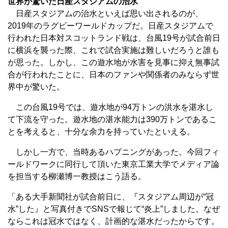
世界が驚いた日産スタジアムの治水
日産スタジアムの治水といえば思い出されるのが、
2019年のラグビーワールドカップだ。日産スタジアムで
行われた日本対スコットランド戦は、台風19号が試合前日
に横浜を襲った際、これで試合実施は難しいだろうと誰も
が思った。しかし、この遊水地が水害を見事に抑え無事試
合が行われたことに、日本のファンや関係者のみならず世
界中が驚いた。
この台風19号では、遊水地が94万トンの洪水を湛水し
て下流を守った。遊水地の湛水能力は390万トンであるこ
とを考えると、十分な余力を持っていたといえる。
しかし一方で、当時あるハプニングがあった。今回フィ
ールドワークに同行して頂いた東京工業大学でメディア論
を担当する柳瀬博一教授はこう語る。
「ある大手新聞社が試合前日に、『スタジアム周辺が“冠
水”した』と写真付きでSNSで報じて“炎上”しました。なぜ
ならこれは冠水ではなく、計画的な湛水だったからです。