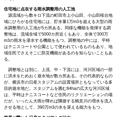
住宅地に点在する雨水調整用の人工池
源流域から数キロ下流の町田市上小山田、小山田桜台地
域にひろがる住宅地には、貯水量1万m3を超える大型の雨
水調整用の人工池が5カ所ある。同様な機能を発揮する調
整地は、流域全域で5000カ所近くもあり、全体で300万
m3の雨水を湛水する機能をもつ。調整地の中には、平時
はテニスコートや公園として使われているものもあり、地
域住民でさえそこに防災機能があるのを知らないこともあ
る。
調整地とは別に、上流、中・下流には、河川区域の一部
に洪水をためおく遊水地が数カ所ある。その代表的なもの
が、横浜市の日産スタジアムの設置場所ともなっている多
目的遊水地だ。スタジアムを囲む84haの広大な河川区域
は、平時はテニスコートなど住民のリクリエーションの場
だが、いったん大雨が降れば隣接する鶴見川の増水を流入
させる地として、390万m3の水を湛える能力をもつ。