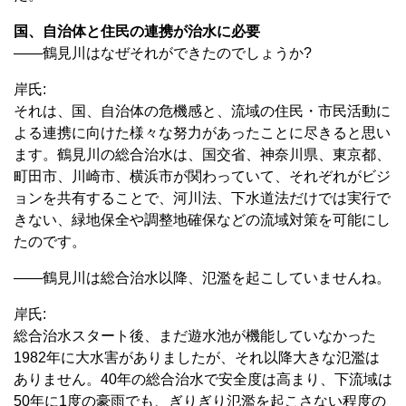
国、自治体と住民の連携が治水に必要
――鶴見川はなぜそれができたのでしょうか?
岸氏:
それは、国、自治体の危機感と、流域の住民・市民活動に
よる連携に向けた様々な努力があったことに尽きると思い
ます。鶴見川の総合治水は、国交省、神奈川県、東京都、
町田市、川崎市、横浜市が関わっていて、それぞれがビジ
ョンを共有することで、河川法、下水道法だけでは実行で
きない、緑地保全や調整地確保などの流域対策を可能にし
たのです。
――鶴見川は総合治水以降、氾濫を起こしていませんね。
岸氏:
総合治水スタート後、まだ遊水池が機能していなかった
1982年に大水害がありましたが、それ以降大きな氾濫は
ありません。40年の総合治水で安全度は高まり、下流域は
50年に1度の豪雨でも、ぎりぎり氾濫を起こさない程度の