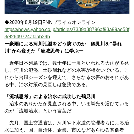
◆2020年8月19日FNNプライムオンライン
https://news.yahoo.co.jp/articles/7339a38796af93a99ae58f
3ef2649724afaab39b
ー豪雨による河川氾濫をどう防ぐのか 鶴見川を“暴れ
川”から変えた「流域思考」に学ぶー
近年日本列島では、数十年に一度といわれる大雨が多発
し、河川の氾濫、土砂崩れなどの水害が相次いでいる。こ
れから台風シーズンを迎えて、さらなる水害のおそれがあ
る中、治水対策の見直しは急務である。
「流域思考」による治水に成功した鶴見川
治水のありかたが見直される中、いま脚光を浴びている
のが「流域治水」という言葉だ。
先月、国土交通省は、河川や下水道の管理者らによる治
水に加え、国、自治体、企業、市民などあらゆる関係者