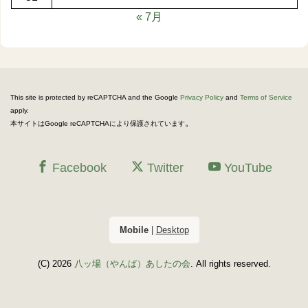
« 7月
This site is protected by reCAPTCHA and the Google
Privacy Policy
and
Terms of Service
apply.
。
本サイトはGoogle reCAPTCHAにより保護されています
Facebook
Twitter
YouTube
Mobile
|
Desktop
(C) 2026
八ッ場（やんば）あしたの会
. All rights reserved.