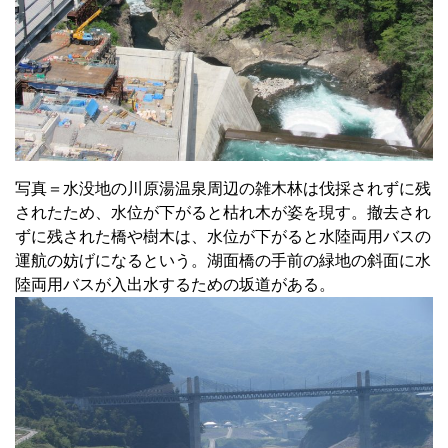
写真＝水没地の川原湯温泉周辺の雑木林は伐採されずに残
されたため、水位が下がると枯れ木が姿を現す。撤去され
ずに残された橋や樹木は、水位が下がると水陸両用バスの
運航の妨げになるという。湖面橋の手前の緑地の斜面に水
陸両用バスが入出水するための坂道がある。