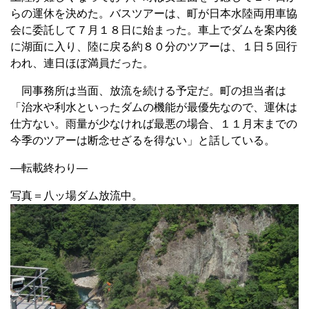
らの運休を決めた。バスツアーは、町が日本水陸両用車協
会に委託して７月１８日に始まった。車上でダムを案内後
に湖面に入り、陸に戻る約８０分のツアーは、１日５回行
われ、連日ほぼ満員だった。
同事務所は当面、放流を続ける予定だ。町の担当者は
「治水や利水といったダムの機能が最優先なので、運休は
仕方ない。雨量が少なければ最悪の場合、１１月末までの
今季のツアーは断念せざるを得ない」と話している。
—転載終わり—
写真＝八ッ場ダム放流中。