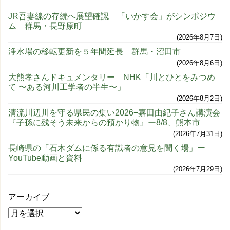
JR吾妻線の存続へ展望確認 「いかす会」がシンポジウ
ム 群馬・長野原町
2026年8月7日
浄水場の移転更新を５年間延長 群馬・沼田市
2026年8月6日
大熊孝さんドキュメンタリー NHK「川とひとをみつめ
て 〜ある河川工学者の半生〜」
2026年8月2日
清流川辺川を守る県民の集い2026−嘉田由紀子さん講演会
『子孫に残そう未来からの預かり物』ー8/8、熊本市
2026年7月31日
長崎県の「石木ダムに係る有識者の意見を聞く場」ー
YouTube動画と資料
2026年7月29日
アーカイブ