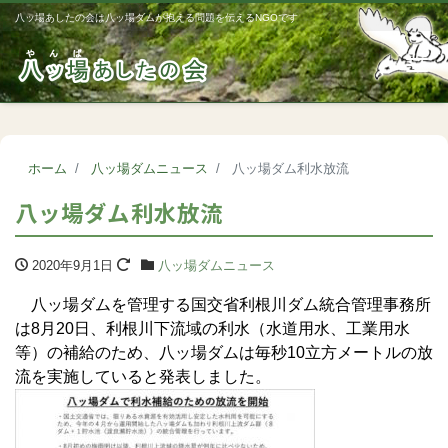
八ッ場あしたの会は八ッ場ダムが抱える問題を伝えるNGOです
Me
ホーム
八ッ場ダムニュース
八ッ場ダム利水放流
八ッ場ダム利水放流
2020年9月1日
八ッ場ダムニュース
八ッ場ダムを管理する国交省利根川ダム統合管理事務所
は8月20日、利根川下流域の利水（水道用水、工業用水
等）の補給のため、八ッ場ダムは毎秒10立方メートルの放
流を実施していると発表しました。