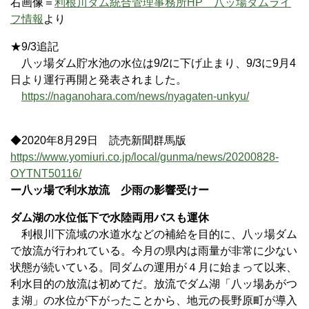
右画像＝
利根川ダム統合管理事務所HP 八ッ場ダムライ
フ情報
より
★9/3追記
八ッ場ダム貯水池の水位は9/2に下げ止まり、9/3に9月4
日より運行再開と発表されました。
https://naganohara.com/news/nyagaten-unkyu/
◆2020年8月29日 読売新聞群馬版
https://www.yomiuri.co.jp/local/gunma/news/20200828-
OYTNT50116/
ー八ッ場で利水放流 少雨の影響受けー
ダム湖の水位低下で水陸両用バスも運休
利根川下流域の水道水などの補給を目的に、八ッ場ダム
で放流が行われている。今月の県内は雨量が非常に少ない
状態が続いている。同ダムの運用が４月に始まって以来、
利水目的の放流は初めてだ。放流でダム湖「八ッ場あがつ
ま湖」の水位が下がったことから、地元の長野原町が導入