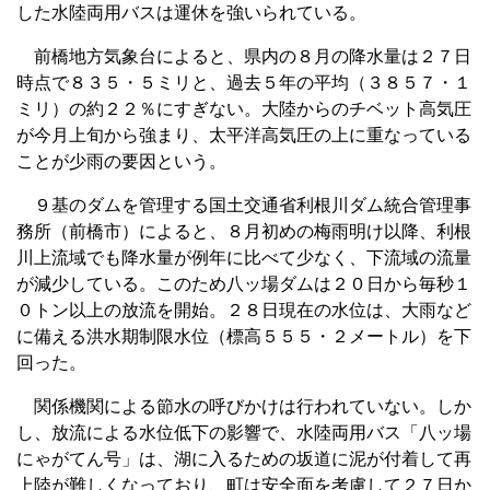
した水陸両用バスは運休を強いられている。
前橋地方気象台によると、県内の８月の降水量は２７日
時点で８３５・５ミリと、過去５年の平均（３８５７・１
ミリ）の約２２％にすぎない。大陸からのチベット高気圧
が今月上旬から強まり、太平洋高気圧の上に重なっている
ことが少雨の要因という。
９基のダムを管理する国土交通省利根川ダム統合管理事
務所（前橋市）によると、８月初めの梅雨明け以降、利根
川上流域でも降水量が例年に比べて少なく、下流域の流量
が減少している。このため八ッ場ダムは２０日から毎秒１
０トン以上の放流を開始。２８日現在の水位は、大雨など
に備える洪水期制限水位（標高５５５・２メートル）を下
回った。
関係機関による節水の呼びかけは行われていない。しか
し、放流による水位低下の影響で、水陸両用バス「八ッ場
にゃがてん号」は、湖に入るための坂道に泥が付着して再
上陸が難しくなっており、町は安全面を考慮して２７日か