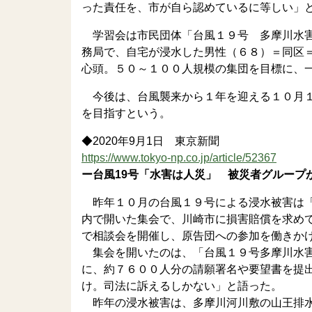
った責任を、市が自ら認めているに等しい」
学習会は市民団体「台風１９号 多摩川水害
務局で、自宅が浸水した男性（６８）＝同区
心頭。５０～１００人規模の集団を目標に、
今後は、台風襲来から１年を迎える１０月１
を目指すという。
◆2020年9月1日 東京新聞
https://www.tokyo-np.co.jp/article/52367
ー台風19号「水害は人災」 被災者グループ
昨年１０月の台風１９号による浸水被害は「
内で開いた集会で、川崎市に損害賠償を求め
で相談会を開催し、原告団への参加を働きか
集会を開いたのは、「台風１９号多摩川水害
に、約７６００人分の請願署名や要望書を提
け。司法に訴えるしかない」と語った。
昨年の浸水被害は、多摩川河川敷の山王排水