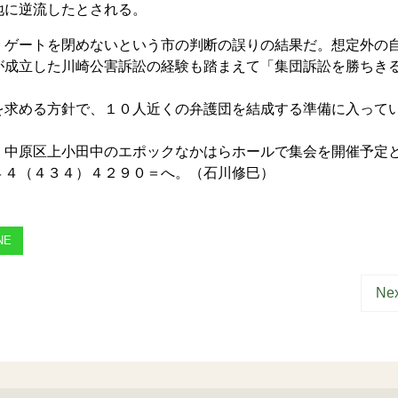
地に逆流したとされる。
ゲートを閉めないという市の判断の誤りの結果だ。想定外の
が成立した川崎公害訴訟の経験も踏まえて「集団訴訟を勝ちき
求める方針で、１０人近くの弁護団を結成する準備に入って
中原区上小田中のエポックなかはらホールで集会を開催予定
４４（４３４）４２９０＝へ。（石川修巳）
NE
Nex