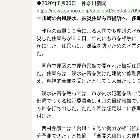
◆2020年8月30日 神奈川新聞
https://news.yahoo.co.jp/articles/13e50affb
ー川崎の台風浸水、被災住民ら市提訴へ 多
昨秋の台風１９号による大雨で多摩川の水が
災した住民らが３０日、年内にも市を相手に
かにした。住民らは、逆流を防ぐための水門
だ。
同市中原区の中原市民館で開かれた被災住民
た。住民らは、浸水被害を受けた建物の修理
え、精神的苦痛を受けたとして１人当たり１
浸水被害を巡っては、市が内水氾濫を防ごう
部局でつくる検証委員会は４月の最終報告で
方針を打ち出した。ただ今回は想定以上に多
付けた。
西村弁護士は「台風１９号の勢力が相当強い
分予測できた」と指摘。「全開の維持」の原