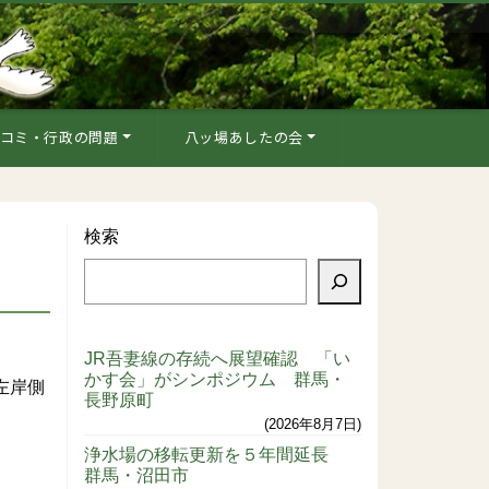
コミ・行政の問題
八ッ場あしたの会
検索
JR吾妻線の存続へ展望確認 「い
かす会」がシンポジウム 群馬・
左岸側
長野原町
2026年8月7日
浄水場の移転更新を５年間延長
群馬・沼田市