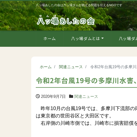
八ッ場あしたの会は八ッ場ダムが抱える問題を伝えるNGOです
ホーム
八ッ場ダムとは
八ッ場ダ
ホーム
関連ニュース
令和2年台風19号の多摩
令和2年台風19号の多摩川水
2020年9月7日
関連ニュース
昨年10月の台風19号では、多摩川下流部
は東京都の世田谷区と大田区です。
右岸側の川崎市側では、川崎市に損害賠償を