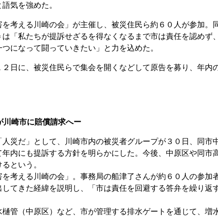
と語気を強めた。
を考える川崎の会」が主催し、被災住民ら約６０人が参加。
＝は「私たちが提訴せざるを得なくなるまで市は責任を認めず
一つになって闘っていきたい」と力を込めた。
２日に、被災住民らで集会を開くなどして原告を募り、年内
が川崎市に賠償請求へー
人災だ」として、川崎市内の被災者グループが３０日、同市
て年内にも提訴する方針を明らかにした。今後、中原区や同市
けるという。
を考える川崎の会」。事務局の船津了さんが約６０人の参加
出してきた経緯を説明し、「市は責任を回避する答弁を繰り返
樋管（中原区）など、市が管理する排水ゲートを通じて、増