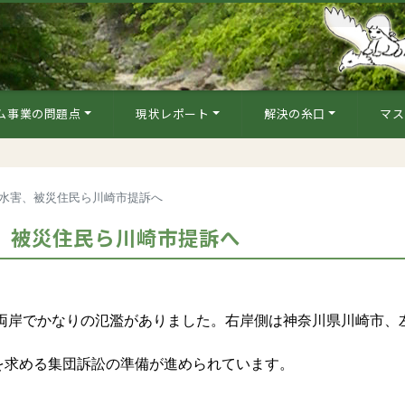
ム事業の問題点
現状レポート
解決の糸口
マス
川水害、被災住民ら川崎市提訴へ
害、被災住民ら川崎市提訴へ
の両岸でかなりの氾濫がありました。右岸側は神奈川県川崎市、
求める集団訴訟の準備が進められています。