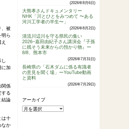
2026年8月6日
大熊孝さんドキュメンタリー
NHK「川とひとをみつめて 〜ある
河川工学者の半生〜」
り、被
2026年8月2日
を明ら
清流川辺川を守る県民の集い
2026−嘉田由紀子さん講演会『子孫
構え
に残そう未来からの預かり物』ー
8/8、熊本市
2026年7月31日
示し
長崎県の「石木ダムに係る有識者
用に加
の意見を聞く場」ーYouTube動画
と資料
2026年7月29日
の関係
定する
と結論
アーカイブ
とは十
めなか