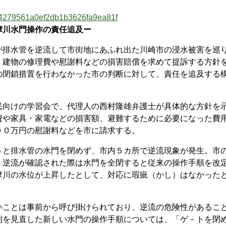
7094279561a0ef2db1b3626fa9ea81f
摩川水門操作の責任追及ー
排水管を逆流して市街地にあふれ出た川崎市の浸水被害を巡
、建物の修理費や慰謝料などの損害賠償を求めて提訴する方針
の閉鎖措置を行わなかった市の判断に対して、責任を追及する
向けの学習会で、代理人の西村隆雄弁護士が具体的な方針を
費や家具・家電などの損害額、避難するために必要になった費
００万円の慰謝料などを市に請求する。
と排水管の水門を閉めず、市内５カ所で逆流現象が発生。市
、逆流が確認された際は水門を全閉すると従来の操作手順を改
摩川の水位が上昇したとして、対応に瑕疵（かし）はなかった
ことは事前から呼び掛けられており、逆流の危険性があるこ
則を見直した新しい水門の操作手順については、「ゲ－トを閉