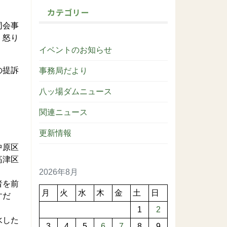
カテゴリー
同会事
、怒り
イベントのお知らせ
の提訴
事務局だより
八ッ場ダムニュース
関連ニュース
更新情報
中原区
高津区
2026年8月
者を前
月
火
水
木
金
土
日
すだ
1
2
水した
3
4
5
6
7
8
9