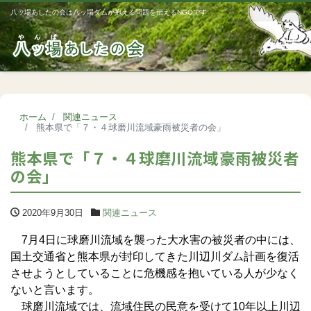
八ッ場あしたの会は八ッ場ダムが抱える問題を伝えるNGOです
Me
ホーム
関連ニュース
熊本県で「７・４球磨川流域豪雨被災者の会」
熊本県で「７・４球磨川流域豪雨被災者
の会」
2020年9月30日
関連ニュース
7月4日に球磨川流域を襲った大水害の被災者の中には、
国土交通省と熊本県が封印してきた川辺川ダム計画を復活
させようとしていることに危機感を抱いている人が少なく
ないと言います。
球磨川流域では、流域住民の民意を受けて10年以上川辺