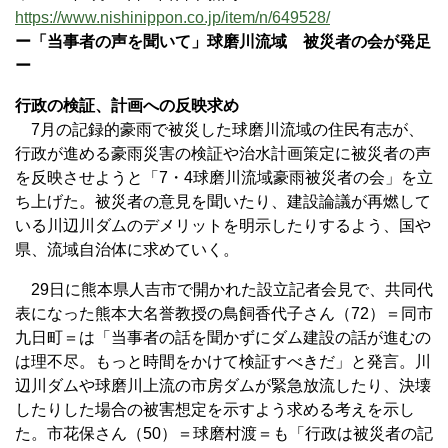
https://www.nishinippon.co.jp/item/n/649528/
ー「当事者の声を聞いて」球磨川流域 被災者の会が発足
ー
行政の検証、計画への反映求め
7月の記録的豪雨で被災した球磨川流域の住民有志が、
行政が進める豪雨災害の検証や治水計画策定に被災者の声
を反映させようと「7・4球磨川流域豪雨被災者の会」を立
ち上げた。被災者の意見を聞いたり、建設論議が再燃して
いる川辺川ダムのデメリットを明示したりするよう、国や
県、流域自治体に求めていく。
29日に熊本県人吉市で開かれた設立記者会見で、共同代
表になった熊本大名誉教授の鳥飼香代子さん（72）＝同市
九日町＝は「当事者の話を聞かずにダム建設の話が進むの
は理不尽。もっと時間をかけて検証すべきだ」と発言。川
辺川ダムや球磨川上流の市房ダムが緊急放流したり、決壊
したりした場合の被害想定を示すよう求める考えを示し
た。市花保さん（50）＝球磨村渡＝も「行政は被災者の記