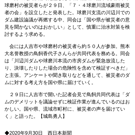
球磨村の被災者らが２９日、「７・４球磨川流域豪雨被災
者の会」を設立したと発表した。球磨川支流の川辺川での
ダム建設論議が再燃する中、同会は「国や県が被災者の意
見を聞かないのはおかしい」として、慎重に治水対策を検
討するよう求める。
会には人吉市や球磨村の被災者ら約５０人が参加。熊本
大名誉教授の鳥飼香代子さんらが共同代表を務める。同会
は「川辺川ダムや球磨川本流の市房ダムが緊急放流した
り、決壊したりした場合の危険性を含めて検証すべきだ」
と主張。アンケートや聞き取りなどを通して、被災者のダ
ムに対する考え方を国や県に届けていく。
２９日に人吉市で開いた記者会見で鳥飼共同代表は「ダ
ムのデメリットを議論せずに検証作業が進んでいるのはお
かしい。国や県、流域市町村に、被災者の声を届けてい
く」と語った。【城島勇人】
◆2020年9月30日 西日本新聞