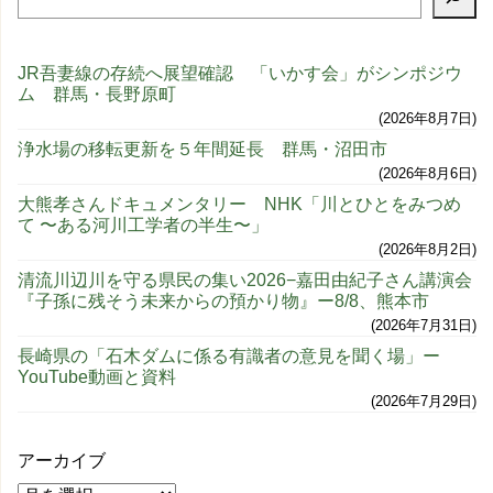
JR吾妻線の存続へ展望確認 「いかす会」がシンポジウ
ム 群馬・長野原町
2026年8月7日
浄水場の移転更新を５年間延長 群馬・沼田市
2026年8月6日
大熊孝さんドキュメンタリー NHK「川とひとをみつめ
て 〜ある河川工学者の半生〜」
2026年8月2日
清流川辺川を守る県民の集い2026−嘉田由紀子さん講演会
『子孫に残そう未来からの預かり物』ー8/8、熊本市
2026年7月31日
長崎県の「石木ダムに係る有識者の意見を聞く場」ー
YouTube動画と資料
2026年7月29日
アーカイブ