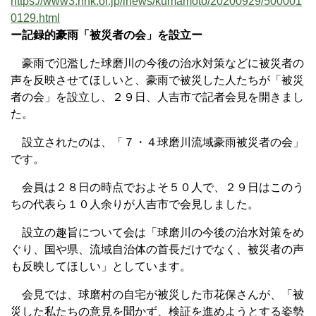
https://www3.nhk.or.jp/lnews/kumamoto/20200929/500001
0129.html
ー記録的豪雨「被災者の会」を設立ー
豪雨で氾濫した球磨川の今後の治水対策などに被災者の
声を反映させてほしいと、豪雨で被災した人たちが「被災
者の会」を設立し、２９日、人吉市で記者会見を開きまし
た。
設立されたのは、「７・４球磨川流域豪雨被災者の会」
です。
会員は２８日の時点でおよそ５０人で、２９日はこのう
ちの代表ら１０人余りが人吉市で会見しました。
設立の趣旨について会は「球磨川の今後の治水対策をめ
ぐり、国や県、流域自治体の首長だけでなく、被災者の声
も反映してほしい」としています。
会見では、球磨村の自宅が被災した市花保さんが、「被
災した私たちの意見を聞かず、検証を進めようとする姿勢