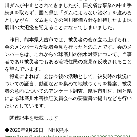
川ダムが中止とされてきましたが、国交省は事業の中止手
続きを取らず、国と県は「ダムによらない治水」を進める
としながら、ダムありきの河川整備方針を維持したまま球
磨川の大氾濫を迎えることになってしまいました。
昨日、熊本県人吉市では、被災者の会が立ち上げられ、
会のメンバーらが記者会見を行ったとのことです。会のメ
ンバーらは、これからの球磨川の治水対策について、当事
者であり被災者でもある流域住民の意見が反映されること
を望んでいます。
報道によれば、会は今後の活動として、被災時の状況に
ついての証言、動画などを集めて地域づくりを提案、被災
者の意向についてのアンケート調査、県や市町村、国と県
による球磨川水害検証委員会への要望書の提出などを行い
たいとしています。
関連記事を転載します。
◆2020年9月29日 NHK熊本