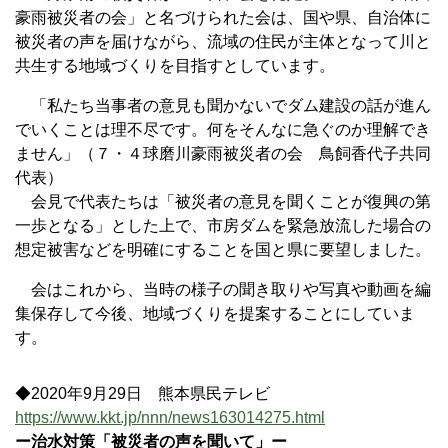
豪雨被災者の会」と名づけられた会は、国や県、自治体に
被災者の声を届けながら、流域の住民が主体となって川と
共生する地域づくりを目指すとしています。
「私たち当事者の意見も聞かないでダム建設の話が進ん
でいくことは理不尽です。何をそんなに急ぐのか理解でき
ません」（７・４球磨川豪雨被災者の会 鳥飼香代子共同
代表）
会見で代表たちは「被災者の意見を聞くことが復興の第
一歩となる」とした上で、市房ダムを緊急放流した場合の
想定被害などを明確にすることを国と県に要望しました。
会はこれから、当時の様子の聞き取りや写真や動画を編
集保存して今後、地域づくりを提案することにしていま
す。
◆2020年9月29日 熊本県民テレビ
https://www.kkt.jp/nnn/news163014275.html
ー治水対策「被災者の声を聞いて」ー