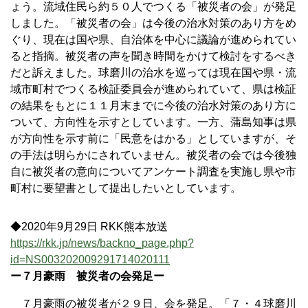
ょう。流域住民ら約５０人でつくる「被災者の会」が発足
しました。「被災者の会」は今後の治水対策のあり方をめ
ぐり、現在は国や県、自治体を中心に議論が進められてい
ると指摘。被災者の声を聞き時間をかけて検討をするべき
だと訴えました。球磨川の治水を巡っては現在国や県・流
域市町村でつくる検証委員会が進められていて、県は検証
の結果をもとに１１月末までに今後の治水対策のあり方に
ついて、方向性を示すとしています。一方、蒲島知事は県
が方向性を示す前に「民意をはかる」としていますが、そ
の手法は明らかにされていません。被災者の会では今後独
自に被災者の意向についてアンケート調査を実施し県や市
町村に要望書として提出したいとしています。
◆2020年9月29日 RKK熊本放送
https://rkk.jp/news/backno_page.php?
id=NS003202009291714020111
ー７月豪雨 被災者の会発足ー
７月豪雨の被災者が２９日、会を発足。「７・４球磨川