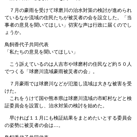
７月の豪雨を受けて球磨川の治水対策の検討が進められ
ているなか流域の住民たちが被災者の会を設立した。「当
事者の意見を聞いてほしい」切実な声は行政に届くのでし
ょうか。
鳥飼香代子共同代表
「私たちの意見を聞いてほしい」
こう訴えているのは人吉市や球磨村の住民など約５０人
でつくる「球磨川流域豪雨被災者の会」。
７月豪雨では球磨川などが氾濫し流域は大きな被害を受
けた。
これをうけて国や熊本県は球磨川流域の市町村などと検
証委員会を設置し、治水対策の検討を始めた。
早ければ１１月にも検証結果をまとめたいとする委員会
の姿勢に被災者の会は…。