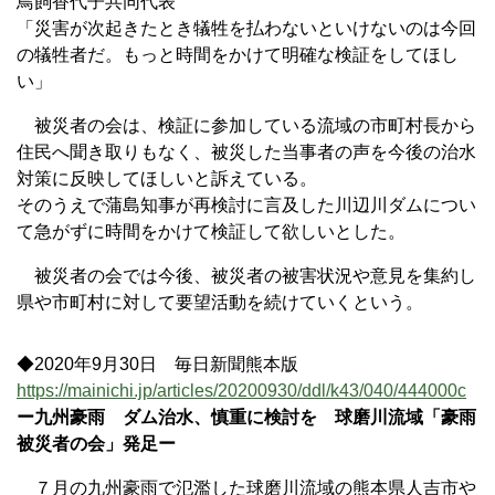
鳥飼香代子共同代表
「災害が次起きたとき犠牲を払わないといけないのは今回
の犠牲者だ。もっと時間をかけて明確な検証をしてほし
い」
被災者の会は、検証に参加している流域の市町村長から
住民へ聞き取りもなく、被災した当事者の声を今後の治水
対策に反映してほしいと訴えている。
そのうえで蒲島知事が再検討に言及した川辺川ダムについ
て急がずに時間をかけて検証して欲しいとした。
被災者の会では今後、被災者の被害状況や意見を集約し
県や市町村に対して要望活動を続けていくという。
◆2020年9月30日 毎日新聞熊本版
https://mainichi.jp/articles/20200930/ddl/k43/040/444000c
ー九州豪雨 ダム治水、慎重に検討を 球磨川流域「豪雨
被災者の会」発足ー
７月の九州豪雨で氾濫した球磨川流域の熊本県人吉市や