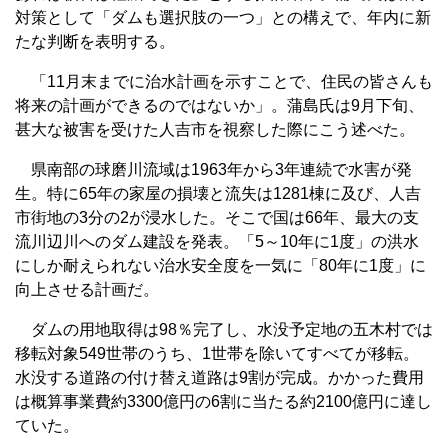
対策として「ダムも選択肢の一つ」との構えで、年内に新
たな判断を表明する。
「11月末までに治水計画を示すことで、住民の皆さんも
将来の計画ができるのではないか」。蒲島氏は9月下旬、
甚大な被害を受けた人吉市を視察した際にこう述べた。
県南部の球磨川流域は1963年から3年連続で水害が発
生。特に65年の家屋の損壊と流失は1281棟に及び、人吉
市街地の3分の2が浸水した。そこで国は66年、最大の支
流川辺川へのダム建設を発表。「5～10年に1度」の洪水
にしか耐えられない治水安全度を一気に「80年に1度」に
向上させる計画だ。
ダムの用地取得は98％完了し、水没予定地の五木村では
移転対象549世帯のうち、1世帯を除いてすべてが移転。
水没する道路の付け替え道路は9割が完成。かかった費用
は概算事業費約3300億円の6割に当たる約2100億円に達し
ていた。