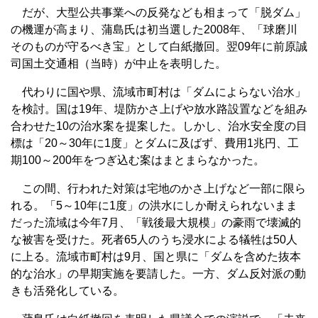
だが、大型公共事業への反発なども相まって「脱ダム」
の機運が高まり、蒲島氏は初当選した2008年、「球磨川
そのものが守るべき宝」として白紙撤回。翌09年に前原誠
司国土交通相（当時）が中止を表明した。
代わりに国や県、流域市町村は「ダムによらない治水」
を検討。国は19年、堤防かさ上げや放水路設置などを組み
合わせた10の治水案を提案した。しかし、治水安全度の目
標は「20～30年に1度」とダムに及ばず、費用1兆円、工
期100～200年をつぎ込む案はまとまらなかった。
この間、行われた対策は宅地のかさ上げなど一部に限ら
れる。「5～10年に1度」の洪水にしか耐えられないまま
だった流域は今年7月、「戦後最大規模」の豪雨で壊滅的
な被害を受けた。死者65人のうち浸水による犠牲は50人
に上る。流域市町村は9月、国と県に「ダムを含めた抜本
的な治水」の早期実施を要請した。一方、ダム反対派の動
きも活発化している。