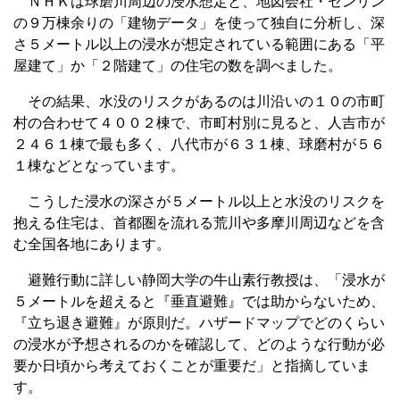
ＮＨＫは球磨川周辺の浸水想定と、地図会社・ゼンリン
の９万棟余りの「建物データ」を使って独自に分析し、深
さ５メートル以上の浸水が想定されている範囲にある「平
屋建て」か「２階建て」の住宅の数を調べました。
その結果、水没のリスクがあるのは川沿いの１０の市町
村の合わせて４００２棟で、市町村別に見ると、人吉市が
２４６１棟で最も多く、八代市が６３１棟、球磨村が５６
１棟などとなっています。
こうした浸水の深さが５メートル以上と水没のリスクを
抱える住宅は、首都圏を流れる荒川や多摩川周辺などを含
む全国各地にあります。
避難行動に詳しい静岡大学の牛山素行教授は、「浸水が
５メートルを超えると『垂直避難』では助からないため、
『立ち退き避難』が原則だ。ハザードマップでどのくらい
の浸水が予想されるのかを確認して、どのような行動が必
要か日頃から考えておくことが重要だ」と指摘していま
す。