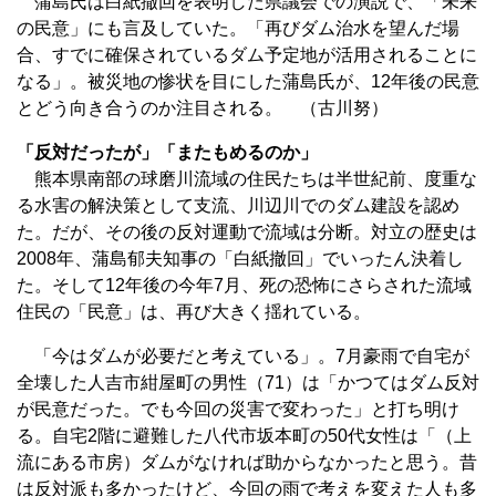
蒲島氏は白紙撤回を表明した県議会での演説で、「未来
の民意」にも言及していた。「再びダム治水を望んだ場
合、すでに確保されているダム予定地が活用されることに
なる」。被災地の惨状を目にした蒲島氏が、12年後の民意
とどう向き合うのか注目される。 （古川努）
「反対だったが」「またもめるのか」
熊本県南部の球磨川流域の住民たちは半世紀前、度重な
る水害の解決策として支流、川辺川でのダム建設を認め
た。だが、その後の反対運動で流域は分断。対立の歴史は
2008年、蒲島郁夫知事の「白紙撤回」でいったん決着し
た。そして12年後の今年7月、死の恐怖にさらされた流域
住民の「民意」は、再び大きく揺れている。
「今はダムが必要だと考えている」。7月豪雨で自宅が
全壊した人吉市紺屋町の男性（71）は「かつてはダム反対
が民意だった。でも今回の災害で変わった」と打ち明け
る。自宅2階に避難した八代市坂本町の50代女性は「（上
流にある市房）ダムがなければ助からなかったと思う。昔
は反対派も多かったけど、今回の雨で考えを変えた人も多