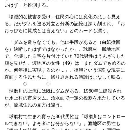
いはず」と推測する。
壊滅的な被害を受け、住民の心には変化の兆しも見え
る。だがダムを巡る対立と分断の記憶は深く刻まれ、「お
おっぴらに賛成とは言えない」とのムードも漂う。
「ダムを造らなくても、他に手段があると（白紙撤回
を）決断したはずではなかったか」。球磨村一勝地地区
で、全壊した自宅を片付けていた70代男性はうんざりした
顔を見せた。渡地区の女性（49）は「またダムでもめるの
か。何年後に実現するのか…」。復興という深刻な現実に
直面する住民たちに、繰り返される議論はむなしく映る。
◇ ◇
球磨川の上流には既にダムがある。1960年に建設され
た水上村の市房ダム。治水面で一定の役割を果たしている
が、流域住民の見方は違う。
球磨村で生まれ育った80代男性は「球磨川はコントロー
ルできない。よそ者には分からない」。渡地区の男性も