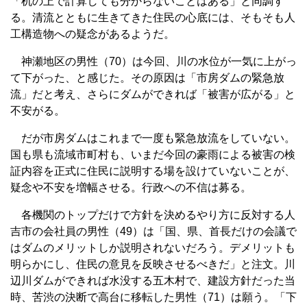
「机の上で計算しても分からないことはある」と同調す
る。清流とともに生きてきた住民の心底には、そもそも人
工構造物への疑念があるようだ。
神瀬地区の男性（70）は今回、川の水位が一気に上がっ
て下がった、と感じた。その原因は「市房ダムの緊急放
流」だと考え、さらにダムができれば「被害が広がる」と
不安がる。
だが市房ダムはこれまで一度も緊急放流をしていない。
国も県も流域市町村も、いまだ今回の豪雨による被害の検
証内容を正式に住民に説明する場を設けていないことが、
疑念や不安を増幅させる。行政への不信は募る。
各機関のトップだけで方針を決めるやり方に反対する人
吉市の会社員の男性（49）は「国、県、首長だけの会議で
はダムのメリットしか説明されないだろう。デメリットも
明らかにし、住民の意見を反映させるべきだ」と注文。川
辺川ダムができれば水没する五木村で、建設方針だった当
時、苦渋の決断で高台に移転した男性（71）は願う。「下