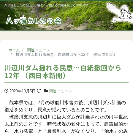
八ッ場あしたの会は八ッ場ダムが抱える問題を伝えるNGOです
Me
ホーム
関連ニュース
川辺川ダム揺れる民意…白紙撤回から12年 （西日本新聞）
川辺川ダム揺れる民意…白紙撤回から
12年 （西日本新聞）
2020年10月5日
関連ニュース
熊本県では、7月の球磨川水害の後、川辺川ダム計画の
復活をめぐり、民意が揺れているとのことです。
球磨川支流の川辺川に巨大ダムが計画されたのは半世紀
以上前のことです。時代状況の変化によって、建設目的か
ら「水力発電」と「農業利水」がなくなり、「治水」のみ