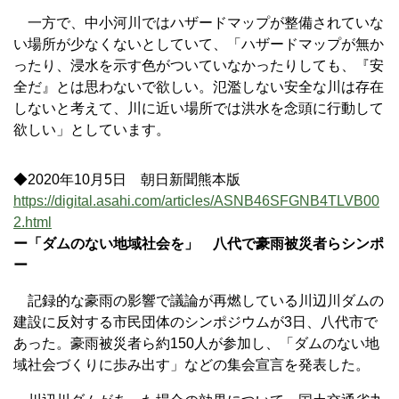
一方で、中小河川ではハザードマップが整備されていな
い場所が少なくないとしていて、「ハザードマップが無か
ったり、浸水を示す色がついていなかったりしても、『安
全だ』とは思わないで欲しい。氾濫しない安全な川は存在
しないと考えて、川に近い場所では洪水を念頭に行動して
欲しい」としています。
◆2020年10月5日 朝日新聞熊本版
https://digital.asahi.com/articles/ASNB46SFGNB4TLVB00
2.html
ー「ダムのない地域社会を」 八代で豪雨被災者らシンポ
ー
記録的な豪雨の影響で議論が再燃している川辺川ダムの
建設に反対する市民団体のシンポジウムが3日、八代市で
あった。豪雨被災者ら約150人が参加し、「ダムのない地
域社会づくりに歩み出す」などの集会宣言を発表した。