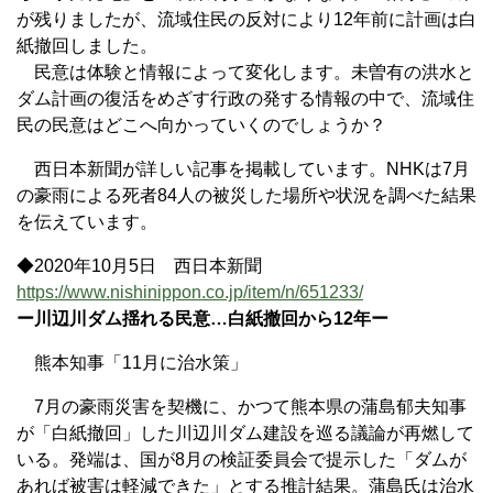
が残りましたが、流域住民の反対により12年前に計画は白
紙撤回しました。
民意は体験と情報によって変化します。未曽有の洪水と
ダム計画の復活をめざす行政の発する情報の中で、流域住
民の民意はどこへ向かっていくのでしょうか？
西日本新聞が詳しい記事を掲載しています。NHKは7月
の豪雨による死者84人の被災した場所や状況を調べた結果
を伝えています。
◆2020年10月5日 西日本新聞
https://www.nishinippon.co.jp/item/n/651233/
ー川辺川ダム揺れる民意…白紙撤回から12年ー
熊本知事「11月に治水策」
7月の豪雨災害を契機に、かつて熊本県の蒲島郁夫知事
が「白紙撤回」した川辺川ダム建設を巡る議論が再燃して
いる。発端は、国が8月の検証委員会で提示した「ダムが
あれば被害は軽減できた」とする推計結果。蒲島氏は治水