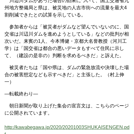
川辺川ダムがあった場合の効果について、国土交通省九
州地方整備局と県は、被災地の人吉市街への流量を最大4
割削減できたとの試算を示している。
参加者からは「被災者がダムなど望んでいないのに、国
交省は川辺川ダムを進めようとしている」などの批判が相
次いだ。来賓の1人、今本博健・京都大名誉教授（河川工
学）は「国交省は都合の悪いデータもすべて住民に示し
て、（建設の是非の）判断を求めるべきだ」と訴えた。
被災者たちは「国や県は、ダムの緊急放流や決壊した場
合の被害想定なども示すべきだ」と主張した。（村上伸
一）
—転載終わり—
朝日新聞が取り上げた集会の宣言文は、こちらのページ
に公開されています。
http://kawabegawa.jp/2020/20201003SHUKAISENGEN.pd