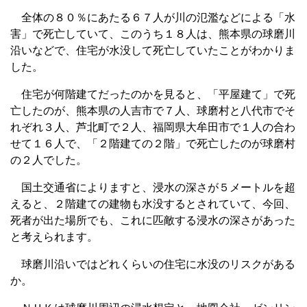
全体の８０％にあたる６７人が川の氾濫などによる「水
害」で死亡していて、このうち１８人は、熊本県の球磨川
沿いなどで、住宅が水没して死亡していたことがわかりま
した。
住宅が何階建てだったのかを見ると、「平屋建て」で死
亡したのが、熊本県の人吉市で７人、球磨村と八代市でそ
れぞれ３人、芦北町で２人、福岡県大牟田市で１人の合わ
せて１６人で、「２階建ての２階」で死亡したのが球磨村
の２人でした。
国土交通省によりますと、浸水の深さが５メートルを超
えると、２階建ての建物も水没するとされていて、今回、
死者が出た場所でも、これに匹敵する浸水の深さがあった
と考えられます。
球磨川沿いではどれくらいの住宅に水没のリスクがある
か。