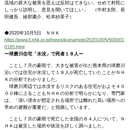
流域の甚大な被害を思えば反対はできない。せめて村民に
しっかり説明し、意見を聞いてほしい」 （中村太郎、長
田健吾、綾部庸介、松本紗菜子）
◆2020年10月5日 ＮＨＫ
https://www3.nhk.or.jp/lnews/kumamoto/20201005/500001
0185.html
ー球磨川住宅「水没」で死者１８人ー
ことし７月の豪雨で、大きな被害が出た熊本県の球磨川
沿いでは住宅が水没して１８人が死亡していたことがＮＨ
Ｋの分析でわかりました。
球磨川周辺では水没するリスクのある住宅がおよそ４０
００棟に上ることもＮＨＫの分析で明らかになり、専門家
は、「深い浸水が想定される場所では離れた高い場所への
早めの避難が重要だ」と指摘しています。
ことし７月の豪雨で死亡した全国の８４人について、Ｎ
ＨＫは被災した場所や状況を詳しく調べました。