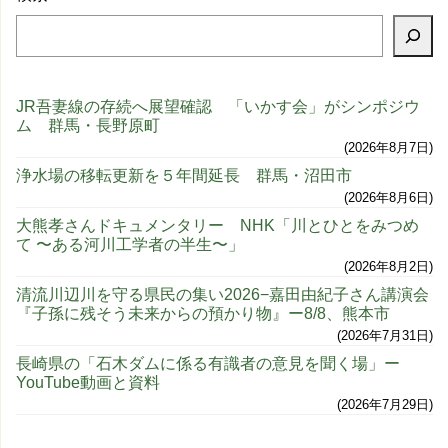
JR吾妻線の存続へ展望確認 「いかす会」がシンポジウ
ム 群馬・長野原町
2026年8月7日
浄水場の移転更新を５年間延長 群馬・沼田市
2026年8月6日
大熊孝さんドキュメンタリー NHK「川とひとをみつめ
て 〜ある河川工学者の半生〜」
2026年8月2日
清流川辺川を守る県民の集い2026−嘉田由紀子さん講演会
『子孫に残そう未来からの預かり物』ー8/8、熊本市
2026年7月31日
長崎県の「石木ダムに係る有識者の意見を聞く場」ー
YouTube動画と資料
2026年7月29日