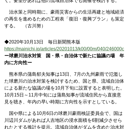
く。要望があれば他の流域自治体でも開催を検討する。
治水策と同時期に、豪雨災害からの生活再建と地域経済
の再生を進めるための工程表「復旧・復興プラン」も策定
する。 （古川努）
◆2020年10月13日 毎日新聞熊本版
https://mainichi.jp/articles/20201013/k00/00m/040/246000c
ー球磨川治水対策 国・県・自治体で新たに協議の場 年
内に方向性ー
熊本県の蒲島郁夫知事は13日、7月の九州豪雨で氾濫し
た球磨川の治水対策を検討するため、国と県、流域自治体
による新たな協議の場を10月下旬に設置すると表明した。
10月15日～11月中旬には蒲島知事が流域住民から直接意
見を聴き、年内の早い時期に方向性を示すとしている。
国や県による10月6日の球磨川豪雨検証委員会で、国は
川辺川ダムがあれば人吉地区の浸水面積を6割減少させら
れたとする推計を提示。流域自治体がダムを含めた治水対