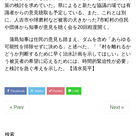
策の検討を求めていた。県によると新たな協議の場では有
識者からの意見聴取も予定している。また、これとは別
に、人吉市や球磨村など被害の大きかった7市町村の住民
や団体から知事が意見を聴く会を20回程度開く。
蒲島知事は住民の意見も踏まえ、ダムを含め「あらゆる
可能性を排除せずに決める」と述べた。「『村を離れるか
どうか判断するために早く治水計画を示してほしい』とい
う被災者の希望に応えるためには、時間的緊迫性が必要」
と検討を急ぐ考えを示した。【清水晃平】
Facebook
Twitter
Pocket
LINE
« Prev
Next »
検索