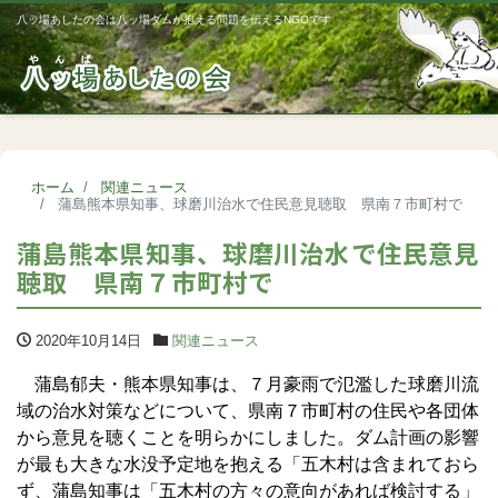
八ッ場あしたの会は八ッ場ダムが抱える問題を伝えるNGOです
Me
ホーム
関連ニュース
蒲島熊本県知事、球磨川治水で住民意見聴取 県南７市町村で
蒲島熊本県知事、球磨川治水で住民意見
聴取 県南７市町村で
2020年10月14日
関連ニュース
蒲島郁夫・熊本県知事は、７月豪雨で氾濫した球磨川流
域の治水対策などについて、県南７市町村の住民や各団体
から意見を聴くことを明らかにしました。ダム計画の影響
が最も大きな水没予定地を抱える「五木村は含まれておら
ず、蒲島知事は「五木村の方々の意向があれば検討する」