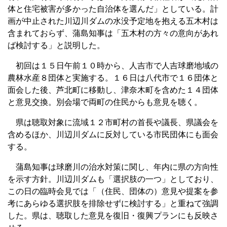
体と住宅被害が多かった自治体を選んだ」としている。計
画が中止された川辺川ダムの水没予定地を抱える五木村は
含まれておらず、蒲島知事は「五木村の方々の意向があれ
ば検討する」と説明した。
初回は１５日午前１０時から、人吉市で人吉球磨地域の
農林水産８団体と実施する。１６日は八代市で１６団体と
面会した後、芦北町に移動し、津奈木町を含めた１４団体
と意見交換。別会場で両町の住民からも意見を聴く。
県は聴取対象に流域１２市町村の首長や議長、県議会を
含めるほか、川辺川ダムに反対している市民団体にも面会
する。
蒲島知事は球磨川の治水対策に関し、年内に県の方向性
を示す方針。川辺川ダムも「選択肢の一つ」としており、
この日の臨時会見では「（住民、団体の）意見や提案を参
考にあらゆる選択肢を排除せずに検討する」と重ねて強調
した。県は、聴取した意見を復旧・復興プランにも反映さ