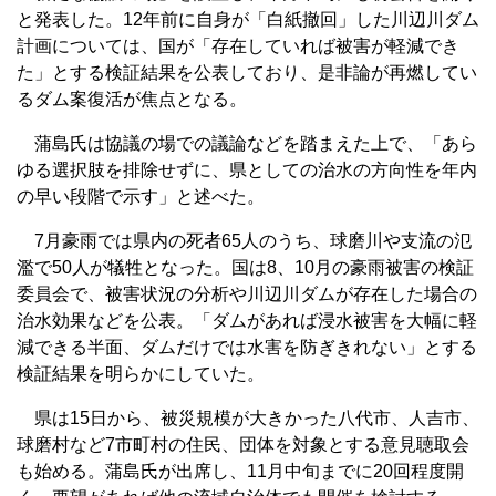
と発表した。12年前に自身が「白紙撤回」した川辺川ダム
計画については、国が「存在していれば被害が軽減でき
た」とする検証結果を公表しており、是非論が再燃してい
るダム案復活が焦点となる。
蒲島氏は協議の場での議論などを踏まえた上で、「あら
ゆる選択肢を排除せずに、県としての治水の方向性を年内
の早い段階で示す」と述べた。
7月豪雨では県内の死者65人のうち、球磨川や支流の氾
濫で50人が犠牲となった。国は8、10月の豪雨被害の検証
委員会で、被害状況の分析や川辺川ダムが存在した場合の
治水効果などを公表。「ダムがあれば浸水被害を大幅に軽
減できる半面、ダムだけでは水害を防ぎきれない」とする
検証結果を明らかにしていた。
県は15日から、被災規模が大きかった八代市、人吉市、
球磨村など7市町村の住民、団体を対象とする意見聴取会
も始める。蒲島氏が出席し、11月中旬までに20回程度開