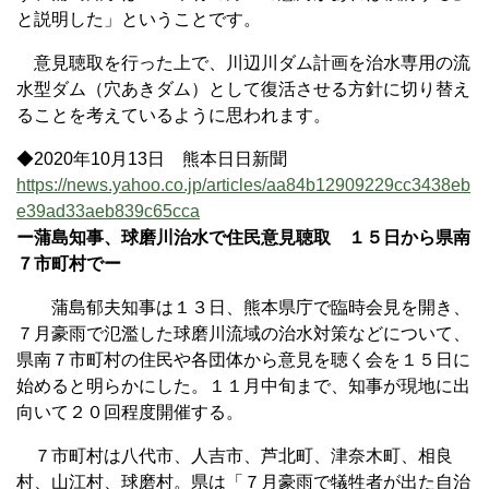
と説明した」ということです。
意見聴取を行った上で、川辺川ダム計画を治水専用の流
水型ダム（穴あきダム）として復活させる方針に切り替え
ることを考えているように思われます。
◆2020年10月13日 熊本日日新聞
https://news.yahoo.co.jp/articles/aa84b12909229cc3438eb
e39ad33aeb839c65cca
ー蒲島知事、球磨川治水で住民意見聴取 １５日から県南
７市町村でー
蒲島郁夫知事は１３日、熊本県庁で臨時会見を開き、
７月豪雨で氾濫した球磨川流域の治水対策などについて、
県南７市町村の住民や各団体から意見を聴く会を１５日に
始めると明らかにした。１１月中旬まで、知事が現地に出
向いて２０回程度開催する。
７市町村は八代市、人吉市、芦北町、津奈木町、相良
村、山江村、球磨村。県は「７月豪雨で犠牲者が出た自治