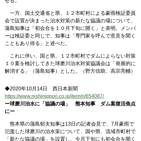
せる。
一方、国土交通省と県、１２市町村による豪雨検証委員
会で設置が決まった治水対策の新たな協議の場について、
蒲島知事は「初会合を１０月下旬に開く」と表明。メンバ
ーは検証委と同じで、知事は「専門家を呼んで意見を聞く
こともあり得る」と述べた。
これに伴い、国と県、１２市町村でダムによらない対策
１０案を検討してきた球磨川治水対策協議会は「発展的に
解消する」（蒲島知事）とした。（野方信助、高宗亮輔）
◆2020年10月14日 西日本新聞
https://www.nishinippon.co.jp/item/n/654087/
ー球磨川治水に「協議の場」 熊本知事 ダム案復活焦点
にー
熊本県の蒲島郁夫知事は13日の記者会見で、7月豪雨で
氾濫した球磨川の治水策について、国や県、流域市町村で
「新たな協議の場」を設置し、今月下旬にも初会合を開く