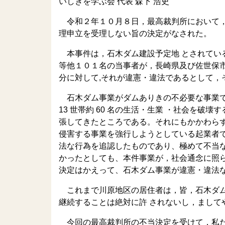
いしきを学ぶ会 代表 森下 浩史
令和２年１０月８日，最高裁判所において，
理申立を受理しない旨の決定がなされた。
本事件は，石木ダム建設予定地 とされている
等他１０１名の当事者が，長崎県及び佐世保
分に対して,それが違憲・違法であるとして，
石木ダム事業がダムありきの不必要な事業で
13 世帯約 60 名の生活・生業 ・社会を
張してきたところである。それにもかかわら
侵害する事業を強行しようとしている起業者
法な行為を追認したものであり、極めて不当
かったとしても、本件事業が，社会通念に照
決定はかえって、石木ダム事業が違憲・違法
これまで川原地区の居住者は，皆，石木ダム
継続することは絶対に許 されないし，まして
今回の最高裁判所の不当決定を受けて，私た