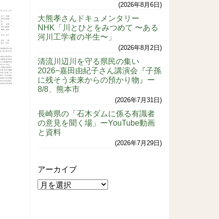
2026年8月6日
大熊孝さんドキュメンタリー
NHK「川とひとをみつめて 〜ある
河川工学者の半生〜」
2026年8月2日
清流川辺川を守る県民の集い
2026−嘉田由紀子さん講演会『子孫
に残そう未来からの預かり物』ー
8/8、熊本市
2026年7月31日
長崎県の「石木ダムに係る有識者
の意見を聞く場」ーYouTube動画
と資料
2026年7月29日
アーカイブ