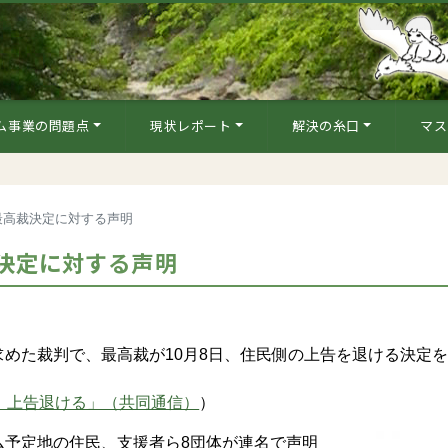
ム事業の問題点
現状レポート
解決の糸口
マス
最高裁決定に対する声明
決定に対する声明
めた裁判で、最高裁が10月8日、住民側の上告を退ける決定
、上告退ける」（共同通信）
）
予定地の住民、支援者ら8団体が連名で声明