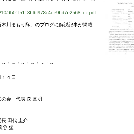
020/10/db01f5118bfbf978c4de9bd7e2568cdc.pdf
木川まもり隊」のブログに解説記事が掲載
・～・～・～・～・～・～
４日
の会 代表 森 直明
長 田代 圭介
谷 猛