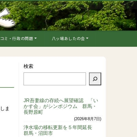
コミ・行政の問題
八ッ場あしたの会
検索
JR吾妻線の存続へ展望確認 「い
かす会」がシンポジウム 群馬・
をしま
長野原町
2026年8月7日
浄水場の移転更新を５年間延長
群馬・沼田市