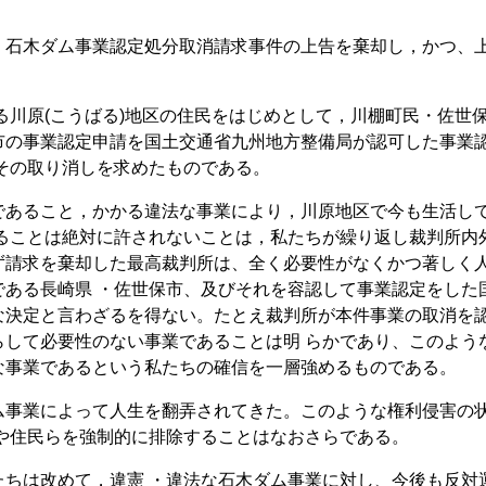
石木ダム事業認定処分取消請求事件の上告を棄却し，かつ、
川原(こうばる)地区の住民をはじめとして，川棚町民・佐世
市の事業認定申請を国土交通省九州地方整備局が認可した事業
その取り消しを求めたものである。
あること，かかる違法な事業により，川原地区で今も生活し
破壊することは絶対に許されないことは，私たちが繰り返し裁判所内
ず請求を棄却した最高裁判所は、全く必要性がなくかつ著しく
である長崎県 ・佐世保市、及びそれを容認して事業認定をした
な決定と言わざるを得ない。たとえ裁判所が本件事業の取消を
らして必要性のない事業であることは明 らかであり、このよう
な事業であるという私たちの確信を一層強めるものである。
事業によって人生を翻弄されてきた。このような権利侵害の
や住民らを強制的に排除することはなおさらである。
ちは改めて，違憲 ・違法な石木ダム事業に対し、今後も反対