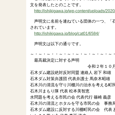
文を発表したとのことです。
http://ishikigawa.jp/wp-content/uploads/2
声明文に名前を連ねている団体の一つ、「石
されています。
http://ishikigawa.jp/blog/cat01/6584/
声明文は以下の通りです。
～・～・～・・～・～・～・～・～・～・～
最高裁決定に対する声明
令和２年１０月１
石木ダム建設絶対反対同盟 連絡人 岩下 和雄
石木ダム対策弁護団 代表弁護士 馬奈木昭雄
石木川の清流を守り川棚川の治水を考える町民
石木川まもり隊 代表 松本美智恵
水問題を考える市民の会 代表代行 篠崎 義彦
石木川の清流とホタルを守る市民の会 事務局
石木ダム建設に反対する川棚町民の会 代表 炭