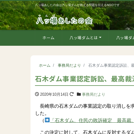
八ッ場あしたの会は八ッ場ダムが抱える問題を伝えるNGOです
ホーム
八ッ場ダムとは
八ッ場ダ
ホーム
事務局だより
石木ダム事業認定訴訟、
石木ダム事業認定訴訟、最高裁
2020年10月14日
事務局だより
長崎県の石木ダムの事業認定の取り消しを求
した。
（
「石木ダム、住民の敗訴確定 最高裁
この決定に対して、石木ダムに反対するダム