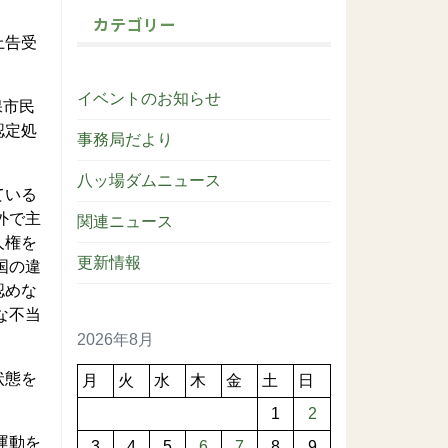
カテゴリー
上告受
イベントのお知らせ
保市民
認定処
事務局だより
八ッ場ダムニュース
ている
外で主
関連ニュース
人権を
更新情報
国の違
認めな
な不当
2026年8月
状態を
月
火
水
木
金
土
日
1
2
運動を
3
4
5
6
7
8
9