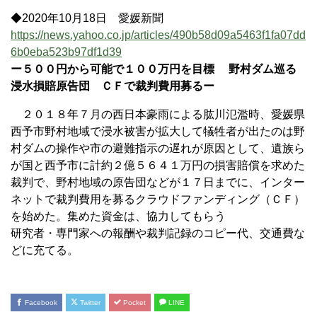
◆2020年10月18日 愛媛新聞
https://news.yahoo.co.jp/articles/490b58d09a5463f1fa07dd
6b0eba523b97df1d39
ー５００円から可能で１００万円を目標 野村ダム巡る
浸水損賠原告団 ＣＦで裁判費用募るー
２０１８年７月の西日本豪雨による肱川氾濫時、愛媛県
西予市野村地域で浸水被害が拡大して犠牲者が出たのは野
村ダムの操作や市の避難指示の遅れが原因として、遺族ら
が国と西予市に計約２億５６４１万円の損害賠償を求めた
裁判で、野村地域の原告団などが１７日までに、インター
ネットで裁判費用を募るクラウドファンディング（ＣＦ）
を始めた。集めた資金は、協力してもらう
研究者・専門家への報酬や裁判記録のコピー代、交通費な
どに充てる。
Facebook
Twitter
Pocket
LINE