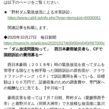
は以下のページをご覧ください。
★「野村ダム緊急放流による水害訴訟」
https://www.call4.jp/info.php?type=items&id=I0000061
関連記事を転載します。
◆2020年10月27日 毎日新聞
https://mainichi.jp/articles/20201027/k00/00m/040/087000c
ー「ダム放流問題知って」 西日本豪雨被災者ら、CFで
国賠訴訟の費用募るー
西日本豪雨（２０１８年）時の緊急放流を巡ってダムを
管理する国などを相手取った国賠訴訟の原告団が、クラウ
ドファンディング（ＣＦ）で訴訟費用を募っている。目標
額は１００万円で、証拠収集のための調査費や、専門家へ
の報酬などに充てる。【中川祐一】
豪雨災害を巡っては７月７日朝、野村ダム（愛媛県西予
市）と鹿野川ダム（同県大洲市）で大規模な放流後に肱川