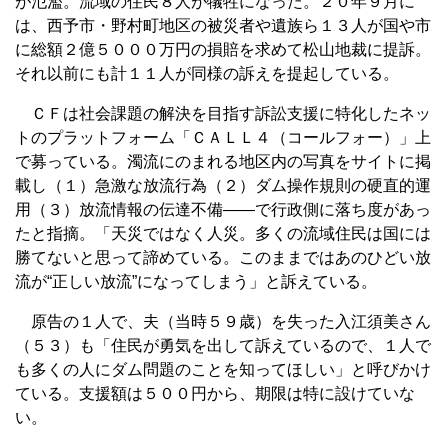
が氾濫。流域の住民８人が犠牲になった。２０年９月に
は、西予市・野村町地区の被災者や遺族ら１３人が国や市
に総額２億５０００万円の損賠を求めて松山地裁に提訴。
それ以前にも計１１人が同様の訴えを提起している。
ＣＦは社会課題の解決を目指す訴訟支援に特化したネッ
トのプラットフォーム「ＣＡＬＬ４（コールフォー）」上
で募っている。濁流にのまれる地区内の写真をサイトに掲
載し（１）急激な放流行為（２）ダム操作規則の硬直的運
用（３）放流情報の伝達不備――で行政側に落ち度があっ
たと指摘。「天災ではなく人災。多くの流域住民は国には
勝てないと思って諦めている。このままではあのひどい放
流が“正しい放流”になってしまう」と訴えている。
原告の１人で、夫（当時５９歳）を失った入江須美さん
（５３）も「住民が勇気を出して訴えているので、１人で
も多くの人にダム問題のことを知ってほしい」と呼びかけ
ている。支援額は５００円から、期限は特に設けていな
い。