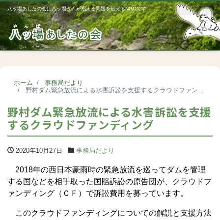
八ッ場あしたの会は八ッ場ダムが抱える問題を伝えるNGOです
Me
ホーム
事務局だより
野村ダム緊急放流による水害訴訟を支援するクラウドファンディング
野村ダム緊急放流による水害訴訟を支援
するクラウドファンディング
2020年10月27日
事務局だより
2018年の西日本豪雨時の緊急放流を巡ってダムを管理
する国などを相手取った国賠訴訟の原告団が、クラウドフ
ァンディング（ＣＦ）で訴訟費用を募っています。
このクラウドファンディングについての解説と支援方法