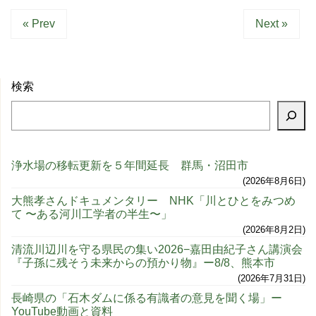
« Prev
Next »
検索
浄水場の移転更新を５年間延長 群馬・沼田市
2026年8月6日
大熊孝さんドキュメンタリー NHK「川とひとをみつめ
て 〜ある河川工学者の半生〜」
2026年8月2日
清流川辺川を守る県民の集い2026−嘉田由紀子さん講演会
『子孫に残そう未来からの預かり物』ー8/8、熊本市
2026年7月31日
長崎県の「石木ダムに係る有識者の意見を聞く場」ー
YouTube動画と資料