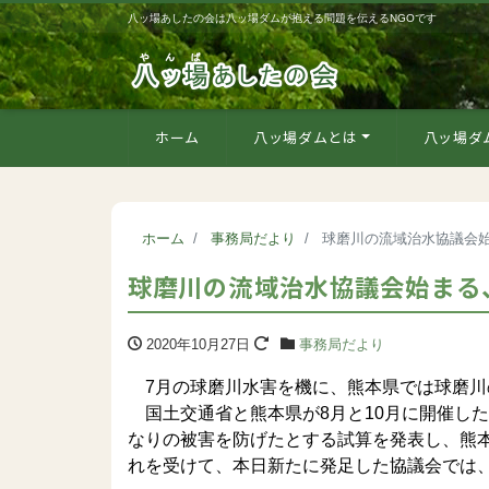
八ッ場あしたの会は八ッ場ダムが抱える問題を伝えるNGOです
ホーム
八ッ場ダムとは
八ッ場ダ
ホーム
事務局だより
球磨川の流域治水協議会
球磨川の流域治水協議会始まる
2020年10月27日
事務局だより
7月の球磨川水害を機に、熊本県では球磨川
国土交通省と熊本県が8月と10月に開催し
なりの被害を防げたとする試算を発表し、熊
れを受けて、本日新たに発足した協議会では