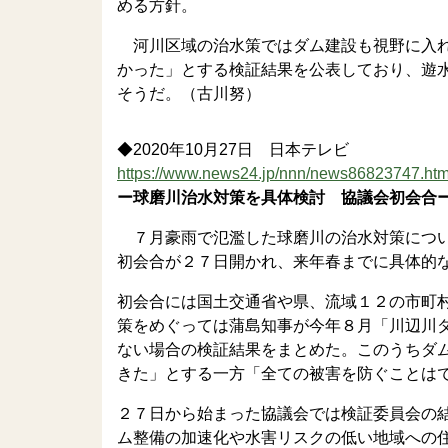
める方針。
河川区域の治水策ではダム建設も視野に入れ
かった」とする検証結果を公表しており、遊
そうだ。（古川努）
◆2020年10月27日 日本テレビ
https://www.news24.jp/nnn/news86823747.htm
ー球磨川治水対策を具体検討 協議会初会合
７月豪雨で氾濫した球磨川の治水対策につい
初会合が２７日開かれ、来年春までに具体的
初会合には国土交通省や県、流域１２の市町
策をめぐっては蒲島知事が今年８月「川辺川
ない場合の検証結果をまとめた。このうちダ
きた」とする一方「全ての被害を防ぐことは
２７日から始まった協議会では検証委員会の
ム整備の加速化や水害リスクの低い地域への