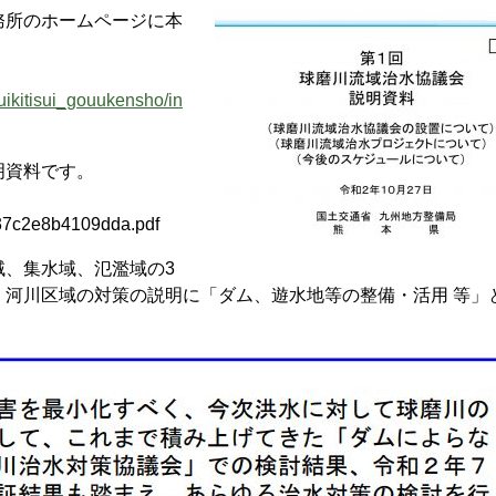
所のホームページに本
yuikitisui_gouukensho/in
明資料です。
b37c2e8b4109dda.pdf
、集水域、氾濫域の3
、河川区域の対策の説明に「ダム、遊水地等の整備・活用 等」