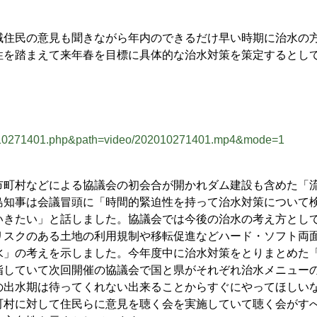
域住民の意見も聞きながら年内のできるだけ早い時期に治水の
性を踏まえて来年春を目標に具体的な治水対策を策定するとし
2010271401.php&path=video/202010271401.mp4&mode=1
町村などによる協議会の初会合が開かれダム建設も含めた「
島知事は会議冒頭に「時間的緊迫性を持って治水対策について
いきたい」と話しました。協議会では今後の治水の考え方とし
リスクのある土地の利用規制や移転促進などハード・ソフト両
水」の考えを示しました。今年度中に治水対策をとりまとめた
指していて次回開催の協議会で国と県がそれぞれ治水メニュー
の出水期は待ってくれない出来ることからすぐにやってほしい
町村に対して住民らに意見を聴く会を実施していて聴く会がす