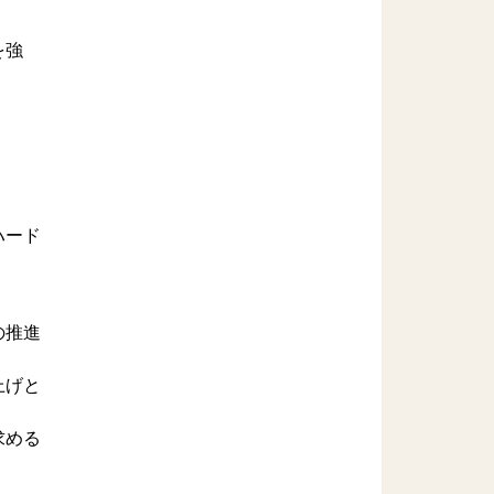
を強
ハード
。
の推進
上げと
。
求める