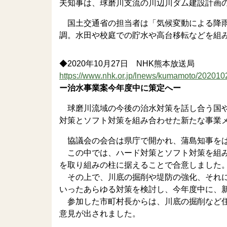
夫知事は、球磨川支流の川辺川ダム建設計画
国土交通省の担当者は「気候変動による降雨
調。水田や校庭での貯水や高台移転などを組
◆2020年10月27日 NHK熊本放送局
https://www.nhk.or.jp/lnews/kumamoto/20201
ー治水事業案今年度中に策定へー
球磨川流域の今後の治水対策を話し合う国や
対策とソフト対策を組み合わせた新たな事業
協議会の会合は県庁で開かれ、蒲島知事をは
この中では、ハード対策とソフト対策を組み
を取り組みの柱に据えることで合意しました
その上で、川底の掘削や堤防の強化、それに
いったあらゆる対策を検討し、今年度中に、
参加した市町村長からは、川底の掘削など住
意見が出されました。