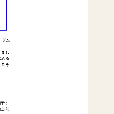
川ダム
れまし
求める
意見を
県庁で
蒲島郁