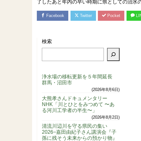
了したあと年内の早い時期に県としての治水
Facebook
Twitter
Pocket
LI
検索
浄水場の移転更新を５年間延長
群馬・沼田市
2026年8月6日
大熊孝さんドキュメンタリー
NHK「川とひとをみつめて 〜あ
る河川工学者の半生〜」
2026年8月2日
清流川辺川を守る県民の集い
2026−嘉田由紀子さん講演会『子
孫に残そう未来からの預かり物』