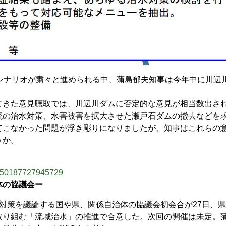
シナリオが粛々と進められる中、蒲島郁夫知事は今年中に川辺
きた意見聴取では、川辺川ダムに否定的な意見が相当数出さ
流の治水対策、水害被害を拡大させた瀬戸石ダムの撤去などを
てこなかった問題が浮き彫りになりましたが、知事はこれらの
うか。
39550187727945729
体の協議会ー
対策を議論する国や県、関係自治体の協議会初会合が27日、
取り組む「流域治水」の推進で合意した。次回の開催は未定。