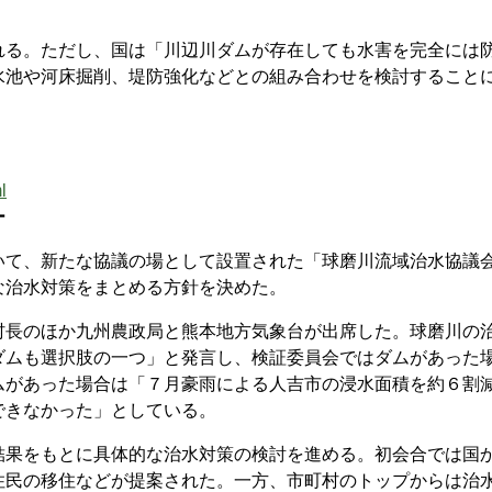
る。ただし、国は「川辺川ダムが存在しても水害を完全には
水池や河床掘削、堤防強化などとの組み合わせを検討すること
l
ー
て、新たな協議の場として設置された「球磨川流域治水協議
な治水対策をまとめる方針を決めた。
村長のほか九州農政局と熊本地方気象台が出席した。球磨川の
ダムも選択肢の一つ」と発言し、検証委員会ではダムがあった
ムがあった場合は「７月豪雨による人吉市の浸水面積を約６割
できなかった」としている。
結果をもとに具体的な治水対策の検討を進める。初会合では国
住民の移住などが提案された。一方、市町村のトップからは治