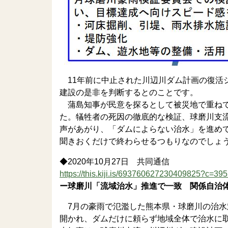
11年前に中止された川辺川ダム計画の復活
建設の是非を判断するとのことです。
蒲島知事が民意を探るとして被災地で重ねて
た。犠牲者の死因の徹底的な検証、球磨川支
声があがり、「ダムによらない治水」を進め
聞きおくだけで終わらせるつもりなのでしょ
◆2020年10月27日 共同通信
https://this.kiji.is/693760627230409825?c=
ー球磨川「流域治水」推進で一致 関係自治
7月の豪雨で氾濫した熊本県・球磨川の治水
開かれ、ダムだけに頼らず地域全体で治水に