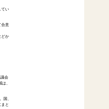
してい
て合意
などか
協議会
域は、
。国、
にまと