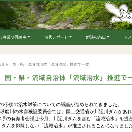
ム事業の問題点
現状レポート
解決の糸口
マス
始まる、国・県・流域自治体「流域治水」推進で一致
、国・県・流域自治体「流域治水」推進で
の今後の治水対策についての議論が進められてきました。
た球磨川の水害検証委員会では、国土交通省が川辺川ダムがあ
本県の有識者会議は今月、川辺川ダムを含む「流域治水」を提
、ダムを排除しない「流域治水」が推進されることになりまし