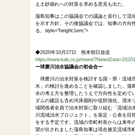
え土砂崩れへの対策を求める意見も出た。
蒲島知事はこの協議会での議論と並行して流
を示す方針。その後協議会では、知事の方向
る。style=”height:1em;”>
◆2020年10月27日 熊本朝日放送
https://www.kab.co.jp/news/?NewsData=20
ー球磨川治水協議会の初会合ー
球磨川の治水対策を検討する国・県・流域市
水」の検討を進めることを確認しました。蒲
水の考え方を整理したうえで方向性を定めて
ダムの建設も含め河床掘削や堤防強化、浸水
域関係者全員で治水対策に取り組む「流域治
川流域治水プロジェクト」を策定・公表を目
をする予定です。流域の市町村長からは来年
望が出されました蒲島知事は現在被災流域市