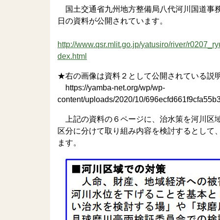
国土交通省九州地方整備局八代河川国道事務
日の資料が公開されています。
http://www.qsr.mlit.go.jp/yatusiro/river/r0207_r
dex.html
★右の画像は資料２として公開されている説
https://yamba-net.org/wp/wp-
content/uploads/2020/10/696ecfd661f9cfa55
上記の資料の６ページに、治水策を河川区域
区分に分けて取り組み内容を検討するとして
ます。