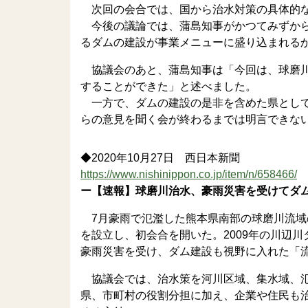
次回の会合では、国から治水対策の具体的な
今後の議論では、蒲島知事がかつてみずから
るダムの建設が事業メニューに盛り込まれる
協議会のあと、蒲島知事は「今回は、球磨川
することができた」と述べました。
一方で、ダムの建設の是非を含めた県として
らの意見を聞く会が終わるまでは明言できな
◆2020年10月27日 西日本新聞
https://www.nishinippon.co.jp/item/n/658466/
ー【速報】球磨川治水、豪雨災害を受けてダ
7月豪雨で氾濫した熊本県南部の球磨川流域の
を設立し、初会合を開いた。2009年の川辺
豪雨災害を受け、ダム建設も視野に入れた「
協議会では、治水策を河川区域、集水域、氾
県、市町村の役割分担に加え、企業や住民も