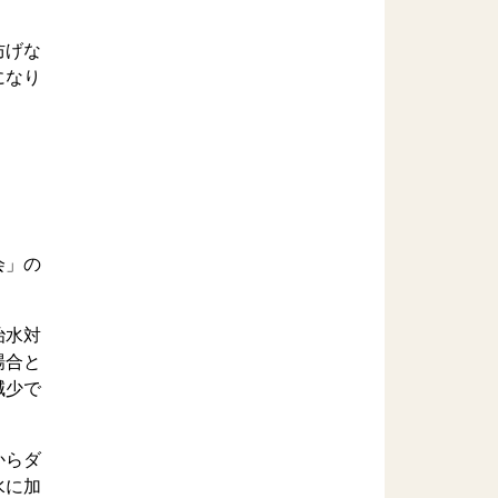
防げな
になり
会」の
治水対
場合と
減少で
からダ
水に加