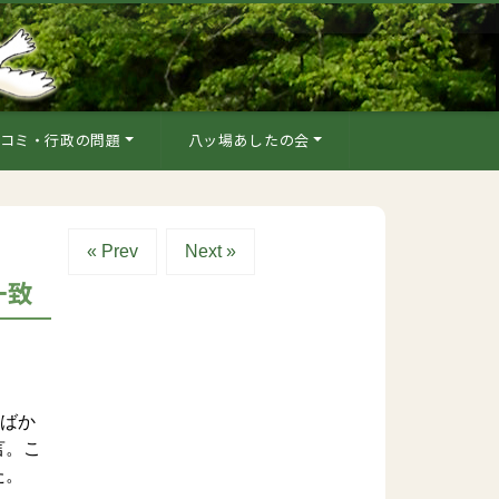
コミ・行政の問題
八ッ場あしたの会
« Prev
Next »
一致
ればか
言。こ
た。