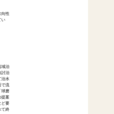
方向性
てい
流域治
検討治
て治水
面で流
「球磨
の提案
など要
べて終