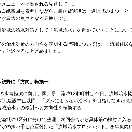
メニューが提案される見通しです。
白紙撤回を表明しながら、豪雨被害後は「選択肢の１つ」と
かが最大の焦点となる見通しです。
流域の治水対策として『流域治水』を進めていくことについ
の治水対策の方向性を表明する時期については、「流域住民
い」と述べるにとどめました。
ム視野に「方向」転換ー
水害軽減に向け、国、県、流域12市町村は27日、流域治水
川ダム建設中止以降、「ダムによらない治水」を目指してきた流
流域治水」の検討へと方向性を転換する。
濫域の3区分に分けて整理。次回会合から具体策の検討に入る
治水の担い手と位置付けた「流域治水プロジェクト」を年度内