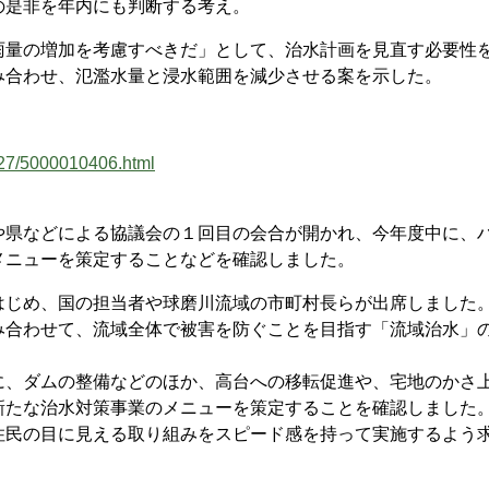
の是非を年内にも判断する考え。
量の増加を考慮すべきだ」として、治水計画を見直す必要性
み合わせ、氾濫水量と浸水範囲を減少させる案を示した。
027/5000010406.html
県などによる協議会の１回目の会合が開かれ、今年度中に、
メニューを策定することなどを確認しました。
じめ、国の担当者や球磨川流域の市町村長らが出席しました
合わせて、流域全体で被害を防ぐことを目指す「流域治水」
。
、ダムの整備などのほか、高台への移転促進や、宅地のかさ
新たな治水対策事業のメニューを策定することを確認しました
民の目に見える取り組みをスピード感を持って実施するよう