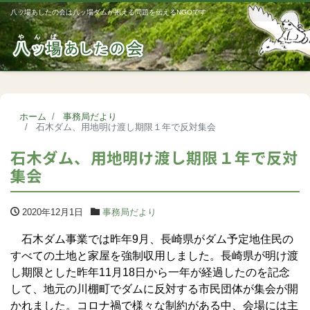
八ッ場あしたの会は八ッ場ダムが抱える問題を伝えるNGOです
Me
ホーム
事務局だより
石木ダム、用地明け渡し期限１年で反対集会
石木ダム、用地明け渡し期限１年で反対
集会
2020年12月1日
事務局だより
石木ダム事業では昨年9月、長崎県がダム予定地住民の
すべての土地と家屋を強制収用しました。長崎県が明け渡
し期限とした昨年11月18日から一年が経過したのを記念
して、地元の川棚町でダムに反対する市民団体が集会が開
かれました。コロナ禍で様々な制約がある中、会場には主