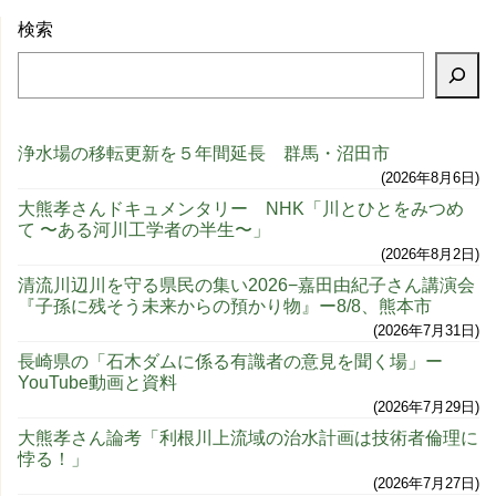
検索
浄水場の移転更新を５年間延長 群馬・沼田市
2026年8月6日
大熊孝さんドキュメンタリー NHK「川とひとをみつめ
て 〜ある河川工学者の半生〜」
2026年8月2日
清流川辺川を守る県民の集い2026−嘉田由紀子さん講演会
『子孫に残そう未来からの預かり物』ー8/8、熊本市
2026年7月31日
長崎県の「石木ダムに係る有識者の意見を聞く場」ー
YouTube動画と資料
2026年7月29日
大熊孝さん論考「利根川上流域の治水計画は技術者倫理に
悖る！」
2026年7月27日