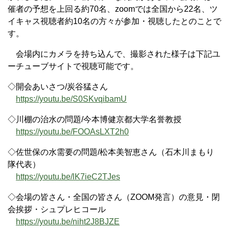
催者の予想を上回る約70名、zoomでは全国から22名、ツ
イキャス視聴者約10名の方々が参加・視聴したとのことで
す。
会場内にカメラを持ち込んで、撮影された様子は下記ユ
ーチューブサイトで視聴可能です。
◇開会あいさつ/炭谷猛さん
https://youtu.be/S0SKvqibamU
◇川棚の治水の問題/今本博健京都大学名誉教授
https://youtu.be/FOOAsLXT2h0
◇佐世保の水需要の問題/松本美智恵さん（石木川まもり
隊代表）
https://youtu.be/lK7ieC2TJes
◇会場の皆さん・全国の皆さん（ZOOM発言）の意見・閉
会挨拶・シュプレヒコール
https://youtu.be/niht2J8BJZE