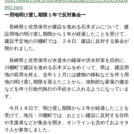
https://www3.nhk.or.jp/lnews/nagasaki/20201130/5030009
892.html
ー用地明け渡し期限１年で反対集会ー
長崎県と佐世保市が建設を進める石木ダムについて、建
設用地の明け渡し期限から１年が経過したことを受けて、
建設予定地の川棚町では、２８日、建設に反対する集会が
開かれました。
長崎県と佐世保市が水道水の確保や洪水対策を目的に、
川棚町で建設を進める石木ダムをめぐって、県は、建設用
地の収用を終え、去年１１月には建物の移転などを伴う用
地の明け渡し期限を迎えたことから、強制的な家屋の撤去
などを伴う行政代執行の手続きに入れるようになっていま
す。
今月１８日で、明け渡し期限から１年が経過したことを
受けて、地元・川棚町では、おととい建設に反対する住民
や支援者などが集会を開き、オンラインも含めておよそ９
０人が参加しました。