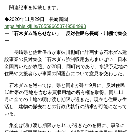
関連記事を転載します。
◆2020年11月29日 長崎新聞
https://this.kiji.is/705596653749584993
ー「石木ダム造らせない」 反対住民ら長崎・川棚で集会
ー
長崎県と佐世保市が東彼川棚町に計画する石木ダム建
設事業の反対集会「石木ダム強制収用あんまいばい 日本
全国言いたか放題」が28日、同町内であり、水没予定地の
住民や支援者らが事業の問題点について意見を交わした。
石木ダムを巡っては、県と同市が昨年9月に、反対住民
13世帯の宅地を含む未買収用地の所有権を取得。同年11
月に全ての土地の明け渡し期限が過ぎた。現在も住民が生
活し、建物の撤去などの行政代執行の請求が可能になって
いる。
集会は明け渡し期限から1年が過ぎたのを機に、事業に