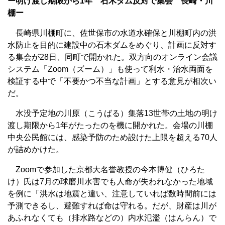
ー明け渡し期限から1年 石木ダム反対で集会 長崎・川
棚ー
長崎県川棚町に、佐世保市の水道水確保と川棚町内の洪
水防止を目的に建設中の石木ダムをめぐり、計画に反対す
る集会が28日、同町で開かれた。双方向のオンライン会議
システム「Zoom（ズーム）」も使って利水・治水両面を
検証する中で「不要かつ不当な計画」とする意見が相次い
だ。
水没予定地の川原（こうばる）集落13世帯の土地の明け
渡し期限から1年がたったのを機に開かれた。会場の川棚
中央公民館には、感染予防のため設けた上限を超える70人
が詰めかけた。
Zoomで参加した京都大名誉教授の今本博健（ひろた
け）氏は7月の球磨川水害でも人命が失われなかった地域
を例に「洪水は地震と違い、注意していれば数時間前には
予測できるし、避難すれば命は守れる。だが、財産は川が
あふれなくても（排水路などの）内水氾濫（はんらん）で