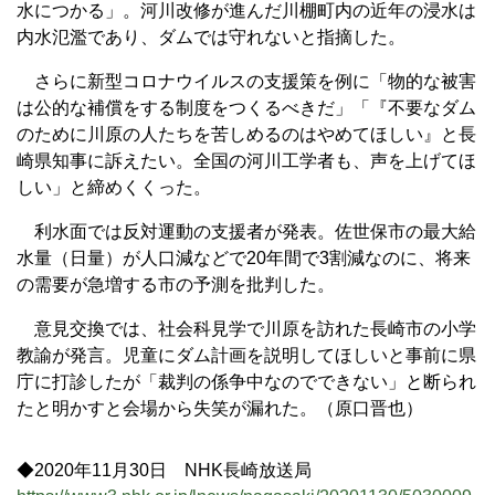
水につかる」。河川改修が進んだ川棚町内の近年の浸水は
内水氾濫であり、ダムでは守れないと指摘した。
さらに新型コロナウイルスの支援策を例に「物的な被害
は公的な補償をする制度をつくるべきだ」「『不要なダム
のために川原の人たちを苦しめるのはやめてほしい』と長
崎県知事に訴えたい。全国の河川工学者も、声を上げてほ
しい」と締めくくった。
利水面では反対運動の支援者が発表。佐世保市の最大給
水量（日量）が人口減などで20年間で3割減なのに、将来
の需要が急増する市の予測を批判した。
意見交換では、社会科見学で川原を訪れた長崎市の小学
教諭が発言。児童にダム計画を説明してほしいと事前に県
庁に打診したが「裁判の係争中なのでできない」と断られ
たと明かすと会場から失笑が漏れた。（原口晋也）
◆2020年11月30日 NHK長崎放送局