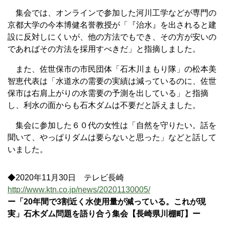
集会では、オンラインで参加した河川工学などが専門の
京都大学の今本博健名誉教授が「『治水』を出されると建
設に反対しにくいが、他の方法でもでき、その方が安いの
であればその方法を採用すべきだ」と指摘しました。
また、佐世保市の市民団体「石木川まもり隊」の松本美
智恵代表は「水道水の需要の実績は減っているのに、佐世
保市は右肩上がりの水需要の予測を出している」と指摘
し、利水の面からも石木ダムは不要だと訴えました。
集会に参加した６０代の女性は「自然を守りたい。話を
聞いて、やっぱりダムは要らないと思った」などと話して
いました。
◆2020年11月30日 テレビ長崎
http://www.ktn.co.jp/news/20201130005/
ー「20年間で3割近く水使用量が減っている。これが現
実」石木ダム問題を語り合う集会【長崎県川棚町】ー