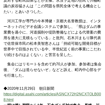
反対する町民団体などが主催。水没予定地の住民で川棚町
議の炭谷猛さんは「この問題を県民全体で考える機会とし
たい」とあいさつした。
河川工学が専門の今本博健・京都大名誉教授は、インタ
ーネットのビデオ会議システムで参加し、「県はダムの事
業費を過小に、河道掘削や堤防整備などによる代替案の費
用を過大に見積もっている」と批判。石木川まもり隊代表
で佐世保市民の松本美智恵さんは「持続可能な開発目標が
世界中で目指されている中、半世紀近く前の事業にこだわ
り続けるのはよくない」と苦言を呈した。
集会にはリモートを含めて約70人が参加。参加者は集会
後、「ダムは造らせないぞ」などと訴え、町内中心部をデ
モ行進した。
◆2020年11月29日 朝日新聞
https://digital.asahi.com/articles/ASNCX72H2NCXTOLB00
8.html