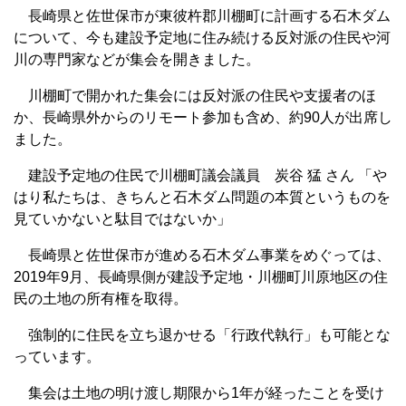
長崎県と佐世保市が東彼杵郡川棚町に計画する石木ダム
について、今も建設予定地に住み続ける反対派の住民や河
川の専門家などが集会を開きました。
川棚町で開かれた集会には反対派の住民や支援者のほ
か、長崎県外からのリモート参加も含め、約90人が出席し
ました。
建設予定地の住民で川棚町議会議員 炭谷 猛 さん 「や
はり私たちは、きちんと石木ダム問題の本質というものを
見ていかないと駄目ではないか」
長崎県と佐世保市が進める石木ダム事業をめぐっては、
2019年9月、長崎県側が建設予定地・川棚町川原地区の住
民の土地の所有権を取得。
強制的に住民を立ち退かせる「行政代執行」も可能とな
っています。
集会は土地の明け渡し期限から1年が経ったことを受け