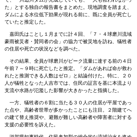
た」とする独自の報告書をまとめた。現地調査を踏まえ、
ダムによる水位低下効果が現れる前に、既に全員が死亡し
ていたと推定した。
嘉田氏はことし１月までに計４回、「７・４球磨川流域
豪雨被災者・賛同者の会」の協力で被災地を訪ね、犠牲者
の住居や死亡の状況などを調べた。
その結果、全員が球磨川がピーク流量に達する前の４日
午前７～９時に死亡したと推定。「ダムがあれば命が救わ
れたと推測できる人数はゼロ」と結論付けた。特に、２０
人が犠牲となった人吉市では、住民の証言を基に本流より
支流や水路が氾濫した影響が大きかったと指摘した。
一方、犠牲者の６割に当たる３０人の住居が平屋であっ
た点や、高齢者世帯が多かったことにも注目。２階建てへ
の建て替え推奨や、避難が難しい高齢者や障害者に対する
支援の必要性を訴えた。
滋賀県知事時代、住民参加型の総合的な流域治水を進め