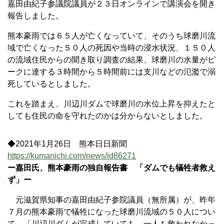
嘉田由紀子参議院議員が２３日オンラインで講演会を開き
報告しました。
熊本豪雨では６５人が亡くなっていて、そのうち球磨川流
域で亡くなった５０人の死因や当時の浸水状況、１５０人
の流域住民からの聞き取り調査の結果、球磨川の水量がピ
ークに達する３時間から５時間前には支川などの氾濫で溺
死しているとしました。
これを踏まえ、川辺川ダムで球磨川の水位上昇を抑えたと
しても住民の命を守れたのかは分からないとしました。
◆2021年1月26日 熊本日日新聞
https://kumanichi.com/news/id86271
ー嘉田氏、熊本豪雨の独自報告書 「ダムでも犠牲者救え
ず」ー
元滋賀県知事の嘉田由紀子参院議員（無所属）が、昨年
７月の熊本豪雨で犠牲になった球磨川流域の５０人につい
て、「川辺川ダムが完成していても、一人も救われなかっ