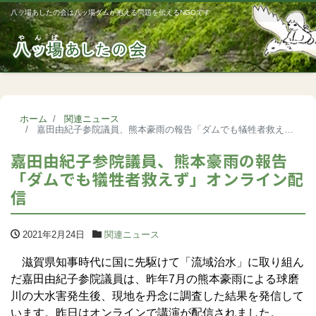
八ッ場あしたの会は八ッ場ダムが抱える問題を伝えるNGOです
Me
ホーム
関連ニュース
嘉田由紀子参院議員、熊本豪雨の報告「ダムでも犠牲者救えず」オンライン配信
嘉田由紀子参院議員、熊本豪雨の報告
「ダムでも犠牲者救えず」オンライン配
信
2021年2月24日
関連ニュース
滋賀県知事時代に国に先駆けて「流域治水」に取り組ん
だ嘉田由紀子参院議員は、昨年7月の熊本豪雨による球磨
川の大水害発生後、現地を丹念に調査した結果を発信して
います。昨日はオンラインで講演が配信されました。