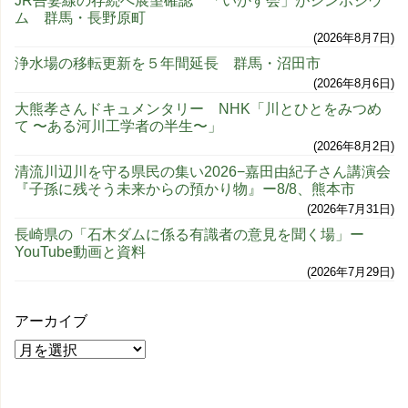
JR吾妻線の存続へ展望確認 「いかす会」がシンポジウ
ム 群馬・長野原町
2026年8月7日
浄水場の移転更新を５年間延長 群馬・沼田市
2026年8月6日
大熊孝さんドキュメンタリー NHK「川とひとをみつめ
て 〜ある河川工学者の半生〜」
2026年8月2日
清流川辺川を守る県民の集い2026−嘉田由紀子さん講演会
『子孫に残そう未来からの預かり物』ー8/8、熊本市
2026年7月31日
長崎県の「石木ダムに係る有識者の意見を聞く場」ー
YouTube動画と資料
2026年7月29日
アーカイブ