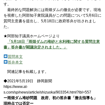
す。
最終的な問題解決には雨畑ダムの撤去が必要です。現地
を視察した阿部知子衆院議員がこの問題について5月6日に
質問主意書を提出し、5月18日に政府答弁が出されまし
た。
★阿部知子議員ホームページより
「5月18日「雨畑ダムの堆砂と水利権に関する質問主意
書」答弁書が閣議決定されました。」
質問本文
答弁本文
関連記事を転載します。
◆2021年5月19日 静岡新聞
https://www.at-
s.com/sp/news/article/shizuoka/903354.html?lbl=557
ー雨畑ダム堆砂問題 政府、初の答弁書「撤去指導も」
現時点では否定ー