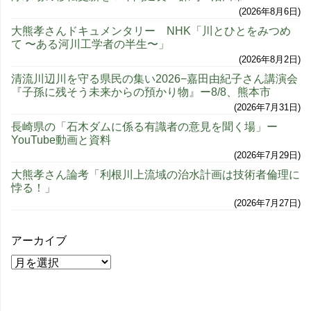
2026年8月6日
大熊孝さんドキュメンタリー NHK「川とひとをみつめ
て 〜ある河川工学者の半生〜」
2026年8月2日
清流川辺川を守る県民の集い2026−嘉田由紀子さん講演会
『子孫に残そう未来からの預かり物』ー8/8、熊本市
2026年7月31日
長崎県の「石木ダムに係る有識者の意見を聞く場」ー
YouTube動画と資料
2026年7月29日
大熊孝さん論考「利根川上流域の治水計画は技術者倫理に
悖る！」
2026年7月27日
アーカイブ