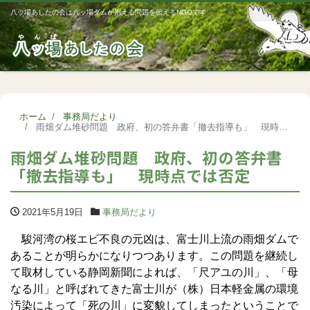
八ッ場あしたの会は八ッ場ダムが抱える問題を伝えるNGOです
Me
ホーム
事務局だより
雨畑ダム堆砂問題 政府、初の答弁書「撤去指導も」 現時点では否定
雨畑ダム堆砂問題 政府、初の答弁書
「撤去指導も」 現時点では否定
2021年5月19日
事務局だより
駿河湾の桜エビ不良の元凶は、富士川上流の雨畑ダムで
あることが明らかになりつつあります。この問題を継続し
て取材している静岡新聞によれば、「尺アユの川」、「母
なる川」と呼ばれてきた富士川が（株）日本軽金属の環境
汚染によって「死の川」に変貌してしまったということで