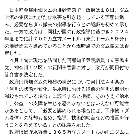
日本軽金属雨畑ダムの堆砂問題で、政府は１８日、ダム
上流の集落にたびたび水害を引き起こしている実態に鑑
み、必要ならダム撤去の指導を行うとの認識を初めて示し
た。一方で政府は、同社が国の行政指導に基づき２０２４
年度までに計７００万立方メートル（東京ドーム５杯分）
の堆砂除去を進めていることから現時点でのダム撤去は否
定した。
４月上旬に現地を訪問した阿部知子衆院議員（立憲民主
党、神奈川１２区）の質問主意書に対し、政府が同日付で
答弁書を決定した。
政府は雨畑ダムの堆砂の状況について河川法４４条の
「河川の状態が変化、洪水時における従前の河川の機能が
減殺されている場合」に該当すると指摘。そのうえで治水
上、公益上の支障を生じる恐れがないとはいえない可能性
があるとして、「必要と認められる場合には、工作物（ダ
ム堤体）の除却も含め、指導、技術的助言などの措置を行
うことを考えている」との認識を示した。
政府は総貯水容量１３６５万立方メートルの雨畑ダムに