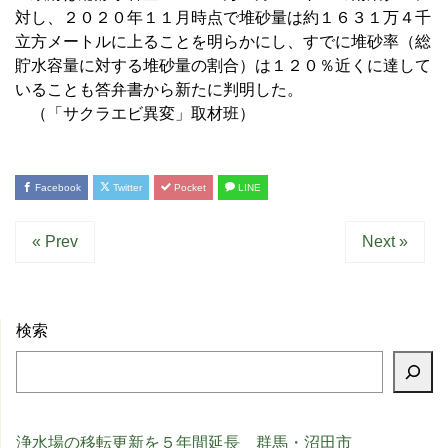
対し、２０２０年１１月時点で堆砂量は約１６３１万４千
立方メートルに上ることを明らかにし、すでに堆砂率（総
貯水容量に対する堆砂量の割合）は１２０％近くに達して
いることも答弁書から新たに判明した。
（「サクラエビ異変」取材班）
Facebook
Twitter
Pocket
LINE
« Prev
Next »
検索
浄水場の移転更新を５年間延長 群馬・沼田市