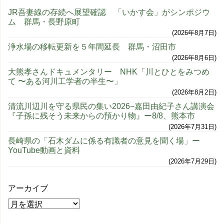
JR吾妻線の存続へ展望確認 「いかす会」がシンポジウ
ム 群馬・長野原町
2026年8月7日
浄水場の移転更新を５年間延長 群馬・沼田市
2026年8月6日
大熊孝さんドキュメンタリー NHK「川とひとをみつめ
て 〜ある河川工学者の半生〜」
2026年8月2日
清流川辺川を守る県民の集い2026−嘉田由紀子さん講演会
『子孫に残そう未来からの預かり物』ー8/8、熊本市
2026年7月31日
長崎県の「石木ダムに係る有識者の意見を聞く場」ー
YouTube動画と資料
2026年7月29日
アーカイブ