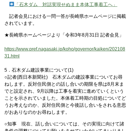
「石木ダム 対話実現せぬまま本体工事着工へ」
記者会見における一問一答が長崎県ホームページに掲載
されています。
★長崎県ホームページより「令和3年8月31日 記者会見」
https://www.pref.nagasaki.jp/koho/governor/kaiken/202108
31.html
5．石木ダム建設事業について(1)
○記者(西日本新聞社) 石木ダムの建設事業についてお尋
ねします。反対住民側との話し合いの期限を県は8月末ま
でと設定され、9月以降は工事を着実に進めていくという
ことを示されていました。本体着工時期の目処についてど
うお考えなのか、反対住民側と今後話し合いをされる意思
がおありなのかお尋ねします。
○知事 現在、話し合いについては、その実現に向けて諸
条件の調整についてお願いをさせていただいてまいりまし