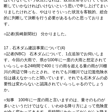
断していかなければいけないという思いで申し上げてまい
りましたけれども、やはりそういった状況を客観的、総合
的に判断して決断を行う必要があるものと思っておりま
す。
○記者(長崎新聞社) 分かりました。
17．石木ダム建設事業について(4)
○記者(NBC) 石木ダムについて、1点追加でお伺いしま
す。今回の大雨で、県が100年に一度の大雨と想定されて
いらっしゃる24時間で400ミリの雨を超える量の雨が川棚
川の周辺で降ったとされ、それでも川棚川では氾濫危険水
位は越えなかったと聞いています。それでも石木ダムの必
要性は変わらないと認識されていらっしゃるのでしょう
か。
○知事 100年に一度の雨と言いますのは、量そのものが
多いというだけではなく、いわゆる降り方によって危険度
が全く変わってきます。長時間にわたってだらだらと降る