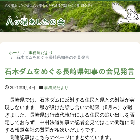
八ッ場あしたの会は八ッ場ダムが抱える問題を伝えるNGOです
Me
ホーム
事務局だより
石木ダムをめぐる長崎県知事の会見発言
石木ダムをめぐる長崎県知事の会見発言
2021年9月4日
事務局だより
長崎県では、石木ダムに反対する住民と県との対話が実
現しないまま、県が設けた話し合いの期限（8月末）が過
ぎました。長崎県は行政代執行による住民の追い出しを否
定しておらず、中村法道知事の記者会見ではこの問題に関
する報道各社の質問が相次いだようです。
関連記事はこちらのページにまとめています。