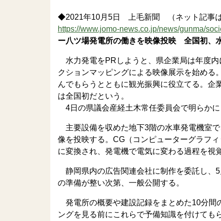
◆2021年10月5日 上毛新聞 （ネット記
https://www.jomo-news.co.jp/news/gunma/soc
ー八ツ場発電所の働きを映像投映 全国初、
水力発電をPRしようと、県企業局は年度内
クションマッピングによる映像展示を始める
んでもらうとともに観光振興に役立てる。企
は全国初だという。
4日の県議会産経土木常任委員会で明らかに
主要設備を収めた地下3階の水車発電機室で、
像を投映する。CG（コンピューターグラフ
に変換され、発電機で電気に変わる過程を視
静岡県内の広告関連会社に制作を委託し、5月
の準備が整い次第、一般公開する。
発電所の概要や建設記録をまとめた10分間
ングを見る前にこれらで予備知識を付けても