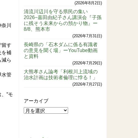
2026年8月2日
清流川辺川を守る県民の集い
2026−嘉田由紀子さん講演会『子孫
に残そう未来からの預かり物』ー
神奈川
8/8、熊本市
2026年7月31日
長崎県の「石木ダムに係る有識者
貯留す
の意見を聞く場」ーYouTube動画
失を補
と資料
も減ら
2026年7月29日
大熊孝さん論考「利根川上流域の
導水管
治水計画は技術者倫理に悖る！」
2026年7月27日
、”モ
アーカイブ