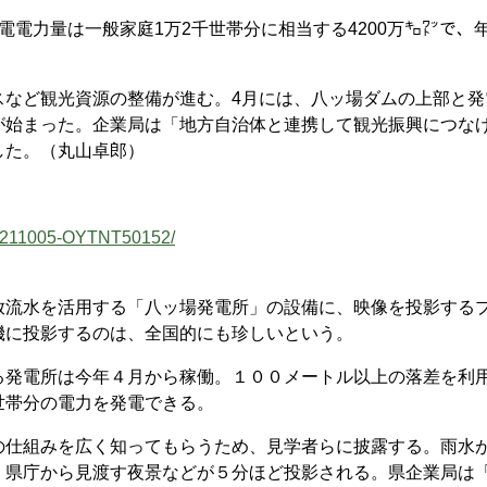
電力量は一般家庭1万2千世帯分に相当する4200万㌔㍗で、年
など観光資源の整備が進む。4月には、八ッ場ダムの上部と発
が始まった。企業局は「地方自治体と連携して観光振興につな
した。（丸山卓郎）
/20211005-OYTNT50152/
流水を活用する「八ッ場発電所」の設備に、映像を投影する
機に投影するのは、全国的にも珍しいという。
発電所は今年４月から稼働。１００メートル以上の落差を利
世帯分の電力を発電できる。
仕組みを広く知ってもらうため、見学者らに披露する。雨水
、県庁から見渡す夜景などが５分ほど投影される。県企業局は