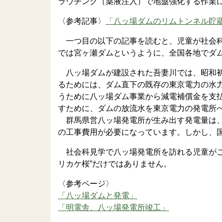
ラウチング（薬液注入）で地盤強化する作業
〈参考記事〉
「八ッ場ダムのリムトンネル貯
一つ目の以下の記事を読むと、児童が社会科
では宮ヶ瀬ダムというように、全国各地でダ
八ッ場ダムが建設された吾妻川では、昭和初
るためには、ダム直下の既存の東京電力の水
うために八ッ場ダム事業から減電補償金を支
すために、ダムの放流水を東京電力の発電所
群馬県営八ッ場発電所が生み出す発電量は、
の工事費用が必要になっています。しかし、
社会科見学で八ッ場発電所を訪れる児童がこ
リカケ桜”だけではありません。
〈参考ページ〉
「八ッ場ダムと発電」
「明電舎、八ッ場発電所竣工」