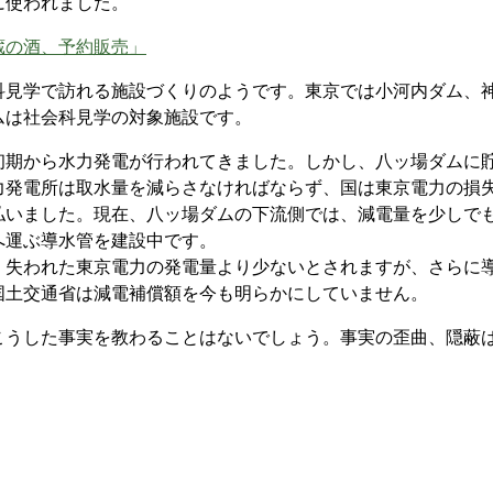
に使われました。
蔵の酒、予約販売」
見学で訪れる施設づくりのようです。東京では小河内ダム、
ムは社会科見学の対象施設です。
期から水力発電が行われてきました。しかし、八ッ場ダムに
力発電所は取水量を減らさなければならず、国は東京電力の損
払いました。現在、八ッ場ダムの下流側では、減電量を少しで
へ運ぶ導水管を建設中です。
失われた東京電力の発電量より少ないとされますが、さらに
国土交通省は減電補償額を今も明らかにしていません。
うした事実を教わることはないでしょう。事実の歪曲、隠蔽は