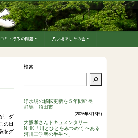
コミ・行政の問題
八ッ場あしたの会
検索
浄水場の移転更新を５年間延長
群馬・沼田市
2026年8月6日
が、ダ
大熊孝さんドキュメンタリー
この日
NHK「川とひとをみつめて 〜ある
裂をグ
河川工学者の半生〜」