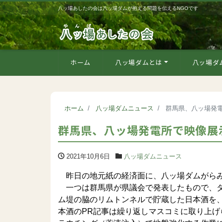
八ッ場あしたの会は八ッ場ダムが抱える問題を伝えるNGOです
ホーム
八ッ場ダムとは
八ッ場ダ
ホーム
八ッ場ダムニュース
群馬県、八ッ場発
群馬県、八ッ場発電所で映像展
2021年10月6日
八ッ場ダムニュース
昨日の地元紙の経済面に、八ッ場ダムがらみ
一つは群馬県が県議会で発表したもので、ダ
ム堤の脇のリムトンネルで貯蔵した日本酒を
本酒のPR記事は繰り返しマスコミに取り上