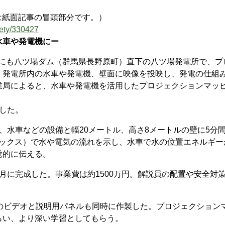
事は紙面記事の冒頭部分です。）
iety/330427
水車や発電機にー
にも八ツ場ダム（群馬県長野原町）直下の八ツ場発電所で、プ
。発電所内の水車や発電機、壁面に映像を投映し、発電の仕組
業局によると、水車や発電機を活用したプロジェクションマッ
した。
水車などの設備と幅20メートル、高さ8メートルの壁に5分
ィックス）で水や電気の流れを示し、水車で水の位置エネルギー
覚的に伝える。
に完成した。事業費は約1500万円。解説員の配置や安全対
のビデオと説明用パネルも同時に作製した。プロジェクション
らい、より深い学習としてもらう。