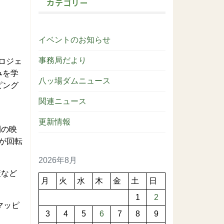
カテゴリー
イベントのお知らせ
事務局だより
ロジェ
みを学
八ッ場ダムニュース
ピング
関連ニュース
更新情報
間の映
が回転
2026年8月
策など
月
火
水
木
金
土
日
1
2
マッピ
3
4
5
6
7
8
9