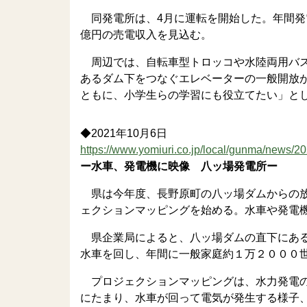
同発電所は、4月に運転を開始した。年間発電
億円の売電収入を見込む。
周辺では、自転車型トロッコや水陸両用バス
あるダム下をつなぐエレベーターの一般開放
ともに、小学生らの学習にも役立てたい」と
◆2021年10月6日
https://www.yomiuri.co.jp/local/gunma/news
ー水車、発電機に映像 八ッ場発電所ー
県は今年度、長野原町の八ッ場ダムからの放
ェクションマッピングを始める。水車や発電
県企業局によると、八ッ場ダムの直下にある
水車を回し、年間に一般家庭約１万２０００
プロジェクションマッピングは、水力発電の
にたまり、水車が回って電気が発生する様子