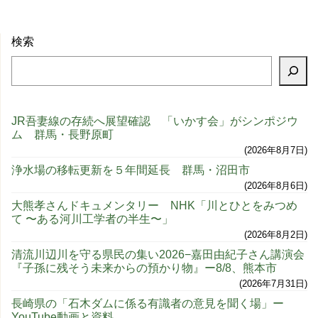
検索
JR吾妻線の存続へ展望確認 「いかす会」がシンポジウ
ム 群馬・長野原町
2026年8月7日
浄水場の移転更新を５年間延長 群馬・沼田市
2026年8月6日
大熊孝さんドキュメンタリー NHK「川とひとをみつめ
て 〜ある河川工学者の半生〜」
2026年8月2日
清流川辺川を守る県民の集い2026−嘉田由紀子さん講演会
『子孫に残そう未来からの預かり物』ー8/8、熊本市
2026年7月31日
長崎県の「石木ダムに係る有識者の意見を聞く場」ー
YouTube動画と資料