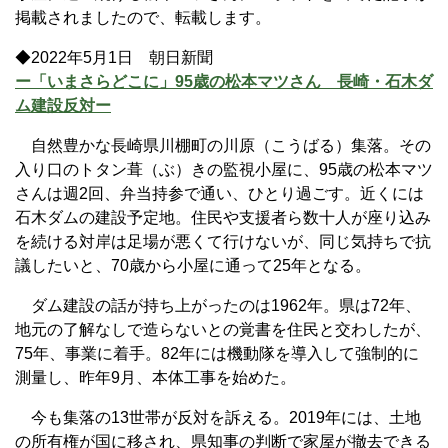
掲載されましたので、転載します。
◆2022年5月1日 朝日新聞
ー「いまさらどこに」95歳の松本マツさん 長崎・石木ダ
ム建設反対ー
自然豊かな長崎県川棚町の川原（こうばる）集落。その
入り口のトタン葺（ぶ）きの監視小屋に、95歳の松本マツ
さんは週2回、弁当持参で通い、ひとり過ごす。近くには
石木ダムの建設予定地。住民や支援者ら数十人が座り込み
を続ける対岸は足場が悪くて行けないが、同じ気持ちで抗
議したいと、70歳から小屋に通って25年となる。
ダム建設の話が持ち上がったのは1962年。県は72年、
地元の了解なしで造らないとの覚書を住民と交わしたが、
75年、事業に着手。82年には機動隊を導入して強制的に
測量し、昨年9月、本体工事を始めた。
今も集落の13世帯が反対を訴える。2019年には、土地
の所有権が国に移され、県知事の判断で家屋が撤去できる