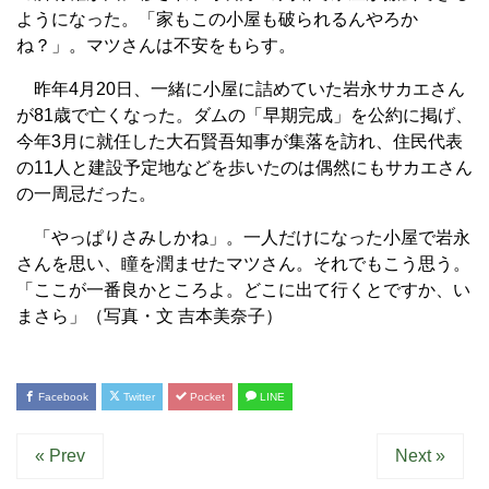
ようになった。「家もこの小屋も破られるんやろか
ね？」。マツさんは不安をもらす。
昨年4月20日、一緒に小屋に詰めていた岩永サカエさん
が81歳で亡くなった。ダムの「早期完成」を公約に掲げ、
今年3月に就任した大石賢吾知事が集落を訪れ、住民代表
の11人と建設予定地などを歩いたのは偶然にもサカエさん
の一周忌だった。
「やっぱりさみしかね」。一人だけになった小屋で岩永
さんを思い、瞳を潤ませたマツさん。それでもこう思う。
「ここが一番良かところよ。どこに出て行くとですか、い
まさら」（写真・文 吉本美奈子）
Facebook
Twitter
Pocket
LINE
« Prev
Next »