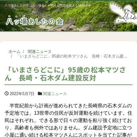
八ッ場あしたの会は八ッ場ダムが抱える問題を伝えるNGOです
Me
ホーム
関連ニュース
「いまさらどこに」95歳の松本マツさん 長崎・石木ダム建設反対
「いまさらどこに」95歳の松本マツさ
ん 長崎・石木ダム建設反対
2022年5月7日
関連ニュース
半世紀前から計画が進められてきた長崎県の石木ダムの
予定地では、13世帯の住民が反対運動を続けています。住
民はそれぞれ、できる形で日々の運動を粘り強く続けてお
り、高齢者も例外ではありません。ダム建設予定地に立つ
小屋に通い続ける松本マツさんにスポットを当てた記事が