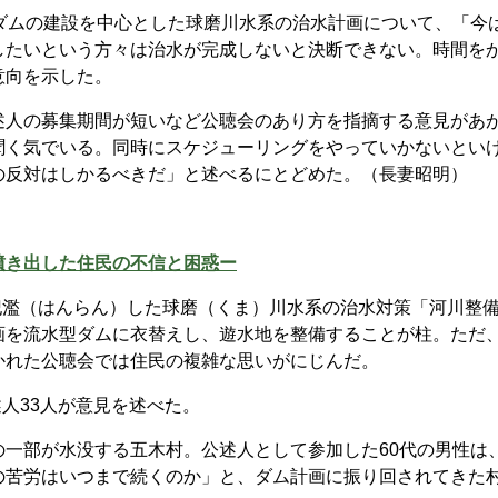
ダムの建設を中心とした球磨川水系の治水計画について、「今
したいという方々は治水が完成しないと決断できない。時間を
意向を示した。
人の募集期間が短いなど公聴会のあり方を指摘する意見があ
聞く気でいる。同時にスケジューリングをやっていかないとい
の反対はしかるべきだ」と述べるにとどめた。（長妻昭明）
噴き出した住民の不信と困惑ー
氾濫（はんらん）した球磨（くま）川水系の治水対策「河川整
画を流水型ダムに衣替えし、遊水地を整備することが柱。ただ
かれた公聴会では住民の複雑な思いがにじんだ。
人33人が意見を述べた。
一部が水没する五木村。公述人として参加した60代の男性は
の苦労はいつまで続くのか」と、ダム計画に振り回されてきた