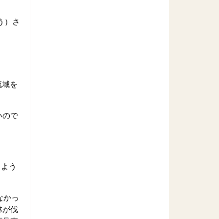
う）さ
流域を
いので
るよう
なかっ
林が伐