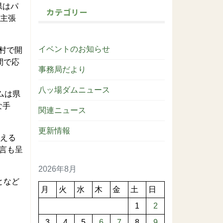
県はパ
カテゴリー
と主張
イベントのお知らせ
村で開
間で応
事務局だより
八ッ場ダムニュース
ムは県
な手
関連ニュース
更新情報
超える
言も呈
2026年8月
となど
月
火
水
木
金
土
日
1
2
3
4
5
6
7
8
9