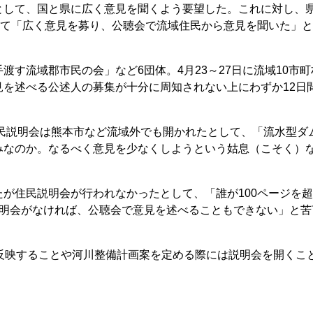
として、国と県に広く意見を聞くよう要望した。これに対し、
して「広く意見を募り、公聴会で流域住民から意見を聞いた」
す流域郡市民の会」など6団体。4月23～27日に流域10市町
を述べる公述人の募集が十分に周知されない上にわずか12日
住民説明会は熊本市など流域外でも開かれたとして、「流水型ダ
みなのか。なるべく意見を少なくしようという姑息（こそく）
が住民説明会が行われなかったとして、「誰が100ページを
説明会がなければ、公聴会で意見を述べることもできない」と苦
反映することや河川整備計画案を定める際には説明会を開くこ