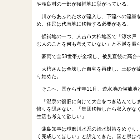
や相良村の一部が候補地に挙がっている。
川からあふれた水が流入し、下流への流量を
め、住民は代替地に移転する必要がある。
候補地の一つ、人吉市大柿地区で「涼水戸（
む人のことを何も考えていない」と不満を漏
豪雨で全58世帯が全壊し、被災直後に高台
大柿さんは全壊した自宅を再建し、土砂が流
り始めた。
そこへ、国から昨年11月、遊水地の候補地
「温泉の復旧に向けて大金をつぎ込んでしま
憤りを隠さない。「集団移転したら収入がな
生活も考えて欲しい」
蒲島知事は球磨川水系の治水対策をめぐり、
く完成してほしい」と訴えてきた。国と県は