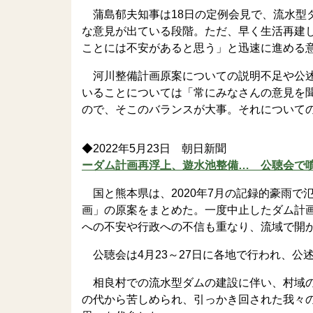
蒲島郁夫知事は18日の定例会見で、流水型
な意見が出ている段階。ただ、早く生活再建
ことには不安があると思う」と迅速に進める
河川整備計画原案についての説明不足や公述
いることについては「常にみなさんの意見を
ので、そこのバランスが大事。それについて
◆2022年5月23日 朝日新聞
ーダム計画再浮上、遊水池整備… 公聴会で
国と熊本県は、2020年7月の記録的豪雨で
画」の原案をまとめた。一度中止したダム計
への不安や行政への不信も重なり、流域で開
公聴会は4月23～27日に各地で行われ、公述
相良村での流水型ダムの建設に伴い、村域の
の代から苦しめられ、引っかき回された我々