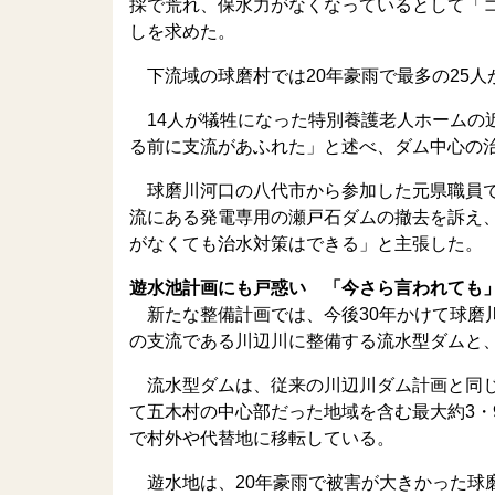
採で荒れ、保水力がなくなっているとして「
しを求めた。
下流域の球磨村では20年豪雨で最多の25人
14人が犠牲になった特別養護老人ホームの
る前に支流があふれた」と述べ、ダム中心の
球磨川河口の八代市から参加した元県職員で
流にある発電専用の瀬戸石ダムの撤去を訴え
がなくても治水対策はできる」と主張した。
遊水池計画にも戸惑い 「今さら言われても
新たな整備計画では、今後30年かけて球磨
の支流である川辺川に整備する流水型ダムと
流水型ダムは、従来の川辺川ダム計画と同じ
て五木村の中心部だった地域を含む最大約3・
で村外や代替地に移転している。
遊水地は、20年豪雨で被害が大きかった球