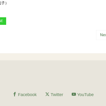
聡子）
NE
Nex
Facebook
Twitter
YouTube