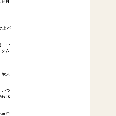
画見直
が上が
は、中
水ダム
川最大
。かつ
画段階
人吉市