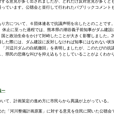
対する意見が多く出されましたが、どれだけ反対意見が多くと
通っています。公聴会と並行して行われたパブリックコメント
り方について、６団体連名で抗議声明を出したとのことです
れ、休止に至った過程では、熊本県の潮谷義子前知事がダム建設
国と政治生命をかけて対峙したことが大きく影響しました。20
補した際には、ダム建設に反対しなければ知事にはなれない状
、「川辺川ダムの白紙撤回」を表明しましたが、このたびの抗
し、県民の悲痛な叫びを抑え込もうとしていることがよくわか
議ー
いて、計画策定の進め方に市民らから異議が上がっている。
めた「河川整備計画原案」に対する意見を住民に聞いた公聴会