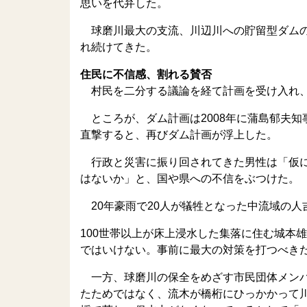
思いを代弁した。
球磨川最大の支流、川辺川への貯留型ダムの
れ続けてきた。
住民に不信感、割れる賛否
村民を二分する議論を経て計画を受け入れ、
ところが、ダム計画は2008年に蒲島郁夫知
直撃すると、再びダム計画が浮上した。
行政と災害に振り回されてきた男性は「仮に
はないか」と、国や県への不信をぶつけた。
20年豪雨で20人が犠牲となった中流域の人
100世帯以上が床上浸水した集落に住む城本
ではいけない。事前に最大の対策を打つべき
一方、球磨川の保全をめざす市民団体メンバ
たためではなく、流木が橋桁にひっかかって