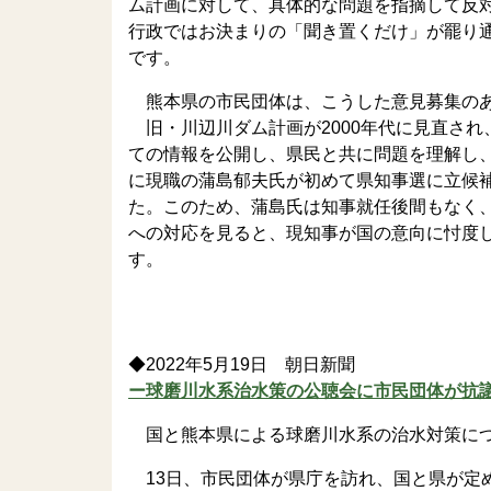
ム計画に対して、具体的な問題を指摘して反
行政ではお決まりの「聞き置くだけ」が罷り
です。
熊本県の市民団体は、こうした意見募集のあ
旧・川辺川ダム計画が2000年代に見直さ
ての情報を公開し、県民と共に問題を理解し、
に現職の蒲島郁夫氏が初めて県知事選に立候
た。このため、蒲島氏は知事就任後間もなく
への対応を見ると、現知事が国の意向に忖度
す。
◆2022年5月19日 朝日新聞
ー球磨川水系治水策の公聴会に市民団体が抗
国と熊本県による球磨川水系の治水対策につ
13日、市民団体が県庁を訪れ、国と県が定