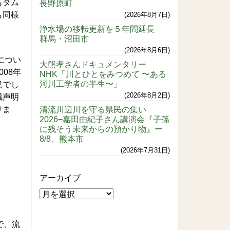
もダム
長野原町
も同様
2026年8月7日
浄水場の移転更新を５年間延長
群馬・沼田市
。
2026年8月6日
につい
大熊孝さんドキュメンタリー
08年
NHK「川とひとをみつめて 〜ある
河川工学者の半生〜」
況でし
2026年8月2日
議声明
りま
清流川辺川を守る県民の集い
2026−嘉田由紀子さん講演会『子孫
に残そう未来からの預かり物』ー
8/8、熊本市
2026年7月31日
アーカイブ
で、流