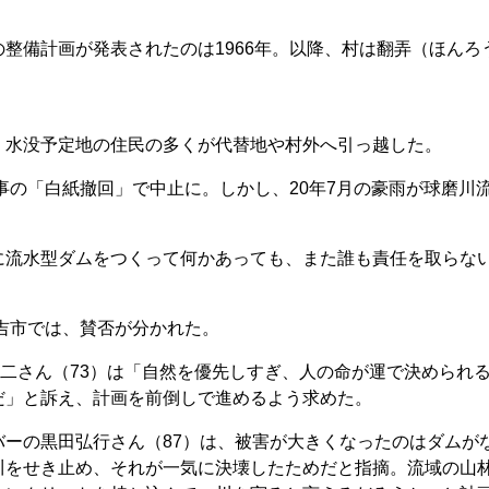
整備計画が発表されたのは1966年。以降、村は翻弄（ほんろ
水没予定地の住民の多くが代替地や村外へ引っ越した。
事の「白紙撤回」で中止に。しかし、20年7月の豪雨が球磨川
流水型ダムをつくって何かあっても、また誰も責任を取らな
吉市では、賛否が分かれた。
雄二さん（73）は「自然を優先しすぎ、人の命が運で決められ
だ」と訴え、計画を前倒しで進めるよう求めた。
ーの黒田弘行さん（87）は、被害が大きくなったのはダムが
川をせき止め、それが一気に決壊したためだと指摘。流域の山