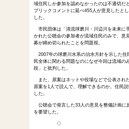
域住民しか参加を認めなかったのは不適切だ
ブリックコメントに延べ455人が意見したと
した。
市民団体は「清流球磨川・川辺川を未来に手渡
かれた公聴会の参加者が流域住民のみで、意見
募が締め切られたことを問題視。
2007年の球磨川水系の治水方針を示した
民全体に関わる問題なのになぜ今回は流域の
段」と批判した。
また、原案はネットや役場などで公表された
原案を1人で読んで、理解できるのか。住民
した。
公聴会で発言した33人の意見を整備計画に
を要望した。
◇