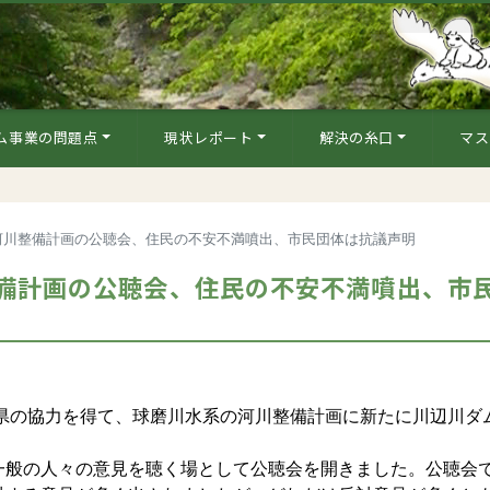
ム事業の問題点
現状レポート
解決の糸口
マス
河川整備計画の公聴会、住民の不安不満噴出、市民団体は抗議声明
備計画の公聴会、住民の不安不満噴出、市
本県の協力を得て、球磨川水系の河川整備計画に新たに川辺川ダ
般の人々の意見を聴く場として公聴会を開きました。公聴会