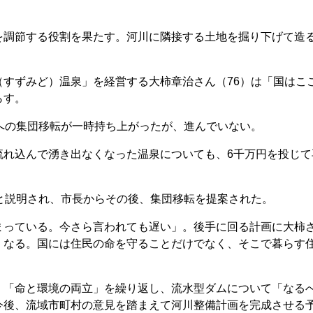
調節する役割を果たす。河川に隣接する土地を掘り下げて造
すずみど）温泉」を経営する大柿章治さん（76）は「国はこ
らす。
への集団移転が一時持ち上がったが、進んでいない。
れ込んで湧き出なくなった温泉についても、6千万円を投じて
と説明され、市長からその後、集団移転を提案された。
っている。今さら言われても遅い」。後手に回る計画に大柿
くなる。国には住民の命を守ることだけでなく、そこで暮らす
「命と環境の両立」を繰り返し、流水型ダムについて「なる
今後、流域市町村の意見を踏まえて河川整備計画を完成させる