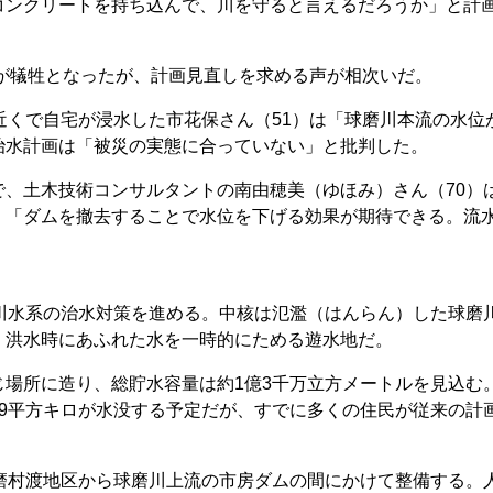
コンクリートを持ち込んで、川を守ると言えるだろうか」と計
が犠牲となったが、計画見直しを求める声が相次いだ。
近くで自宅が浸水した市花保さん（51）は「球磨川本流の水位
治水計画は「被災の実態に合っていない」と批判した。
、土木技術コンサルタントの南由穂美（ゆほみ）さん（70）
、「ダムを撤去することで水位を下げる効果が期待できる。流
」
川水系の治水対策を進める。中核は氾濫（はんらん）した球磨
、洪水時にあふれた水を一時的にためる遊水地だ。
場所に造り、総貯水容量は約1億3千万立方メートルを見込む
9平方キロが水没する予定だが、すでに多くの住民が従来の計
磨村渡地区から球磨川上流の市房ダムの間にかけて整備する。