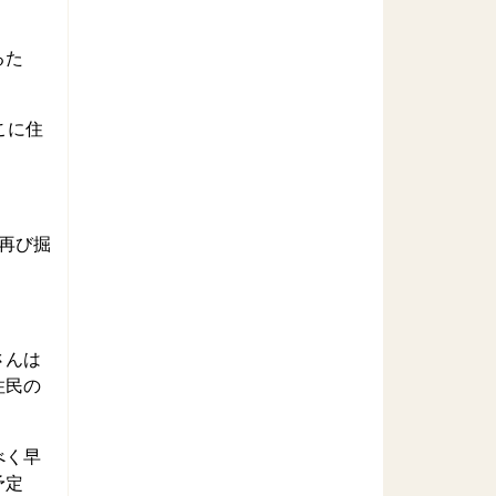
るた
こに住
再び掘
さんは
住民の
べく早
予定