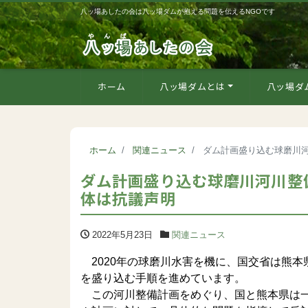
八ッ場あしたの会は八ッ場ダムが抱える問題を伝えるNGOです
ホーム
八ッ場ダムとは
八ッ場ダ
ホーム
関連ニュース
ダム計画盛り込む球磨川
ダム計画盛り込む球磨川河川整
体は抗議声明
2022年5月23日
関連ニュース
2020年の球磨川水害を機に、国交省は熊
を盛り込む手順を進めています。
この河川整備計画をめぐり、国と熊本県は一