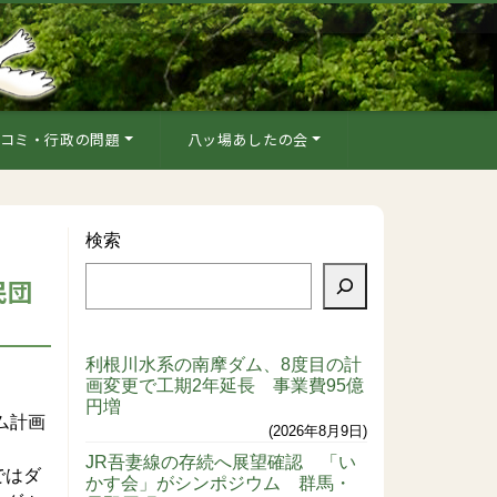
コミ・行政の問題
八ッ場あしたの会
検索
民団
利根川水系の南摩ダム、8度目の計
画変更で工期2年延長 事業費95億
円増
ム計画
2026年8月9日
JR吾妻線の存続へ展望確認 「い
ではダ
かす会」がシンポジウム 群馬・