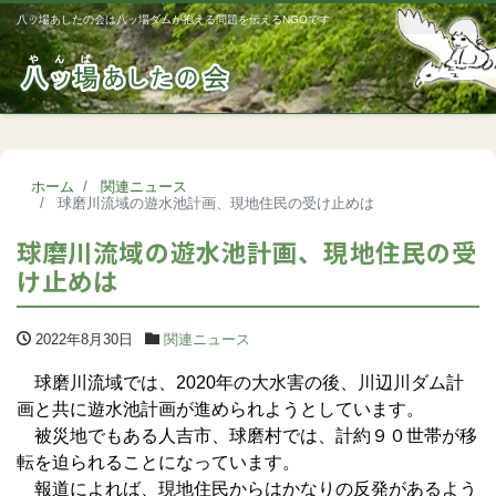
八ッ場あしたの会は八ッ場ダムが抱える問題を伝えるNGOです
Me
ホーム
関連ニュース
球磨川流域の遊水池計画、現地住民の受け止めは
球磨川流域の遊水池計画、現地住民の受
け止めは
2022年8月30日
関連ニュース
球磨川流域では、2020年の大水害の後、川辺川ダム計
画と共に遊水池計画が進められようとしています。
被災地でもある人吉市、球磨村では、計約９０世帯が移
転を迫られることになっています。
報道によれば、現地住民からはかなりの反発があるよう