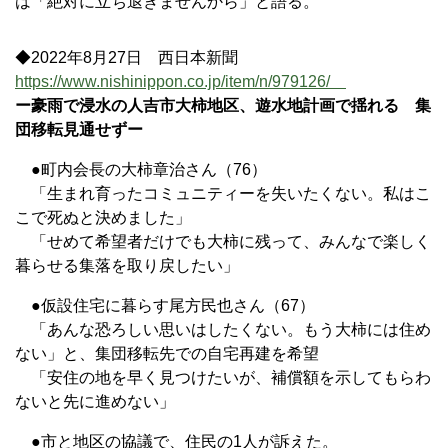
は「絶対に立ち退きませんから」と語る。
◆2022年8月27日 西日本新聞
https://www.nishinippon.co.jp/item/n/979126/
ー豪雨で浸水の人吉市大柿地区、遊水地計画で揺れる 集
団移転見通せずー
●町内会長の大柿章治さん（76）
「生まれ育ったコミュニティーを失いたくない。私はこ
こで死ぬと決めました」
「せめて希望者だけでも大柿に残って、みんなで楽しく
暮らせる集落を取り戻したい」
●仮設住宅に暮らす尾方民也さん（67）
「あんな恐ろしい思いはしたくない。もう大柿には住め
ない」と、集団移転先での自宅再建を希望
「安住の地を早く見つけたいが、補償額を示してもらわ
ないと先に進めない」
●市と地区の協議で、住民の1人が訴えた。