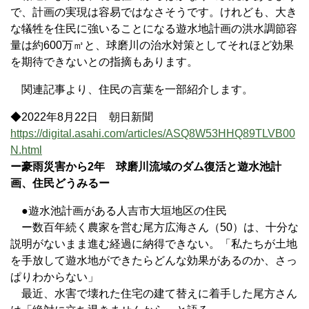
で、計画の実現は容易ではなさそうです。けれども、大き
な犠牲を住民に強いることになる遊水地計画の洪水調節容
量は約600万㎥と、球磨川の治水対策としてそれほど効果
を期待できないとの指摘もあります。
関連記事より、住民の言葉を一部紹介します。
◆2022年8月22日 朝日新聞
https://digital.asahi.com/articles/ASQ8W53HHQ89TLVB00
N.html
ー豪雨災害から2年 球磨川流域のダム復活と遊水池計
画、住民どうみるー
●遊水池計画がある人吉市大垣地区の住民
ー数百年続く農家を営む尾方広海さん（50）は、十分な
説明がないまま進む経過に納得できない。「私たちが土地
を手放して遊水地ができたらどんな効果があるのか、さっ
ぱりわからない」
最近、水害で壊れた住宅の建て替えに着手した尾方さん